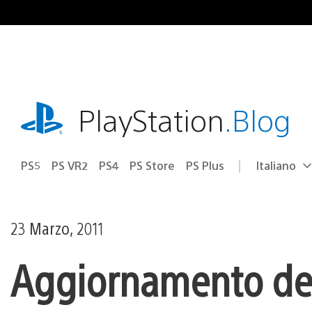
Salta
al
contenuto
playstation.com
PlayStation
.Blog
PS5
PS VR2
PS4
PS Store
PS Plus
Italiano
Seleziona
Regione
una
attuale:
Regione
23 Marzo, 2011
Aggiornamento del 