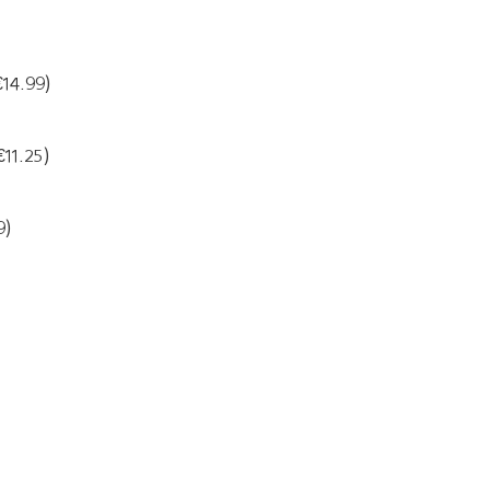
€14.99)
€11.25)
9)