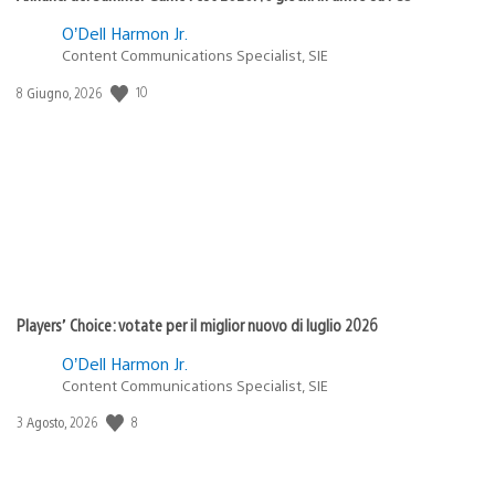
O’Dell Harmon Jr.
Content Communications Specialist, SIE
10
Data
8 Giugno, 2026
di
pubblicazione:
Players’ Choice: votate per il miglior nuovo di luglio 2026
O’Dell Harmon Jr.
Content Communications Specialist, SIE
8
Data
3 Agosto, 2026
di
pubblicazione: