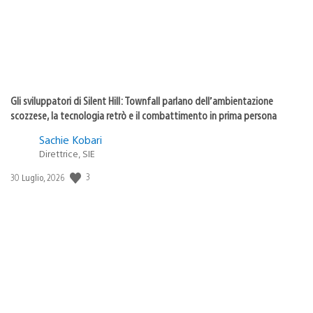
Gli sviluppatori di Silent Hill: Townfall parlano dell’ambientazione
scozzese, la tecnologia retrò e il combattimento in prima persona
Sachie Kobari
Direttrice, SIE
3
Data
30 Luglio, 2026
di
pubblicazione: