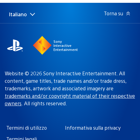
pubblicazione:
Torna su
Italiano
Seleziona
Regione
una
attuale:
Regione
Sony
Interactive
Entertainment
Website © 2026 Sony Interactive Entertainment. All
content, game titles, trade names and/or trade dress,
trademarks, artwork and associated imagery are
trademarks and/or copyright material of their respective
owners
. All rights reserved.
Termini di utilizzo
Informativa sulla privacy
Termini legali