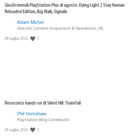
Giochi mensili PlayStation Plus di agosto: Dying Light 2 Stay Human:
Reloaded Edition, Big Walk, Signalis
Adam Michel
Director, Content Acquisition & Operations, SIE
7
Data
28 Luglio, 2026
di
pubblicazione:
Resoconto hands-on di Silent Hill: Townfall
Phil Hornshaw
PlayStation Blog Contributor
3
Data
29 Luglio, 2026
di