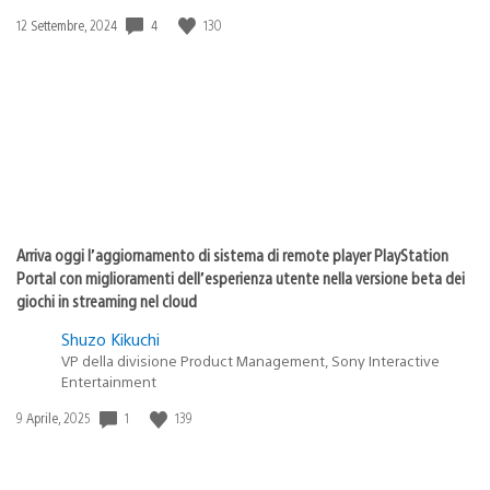
4
130
Data
12 Settembre, 2024
di
pubblicazione:
Arriva oggi l’aggiornamento di sistema di remote player PlayStation
Portal con miglioramenti dell’esperienza utente nella versione beta dei
giochi in streaming nel cloud
Shuzo Kikuchi
VP della divisione Product Management, Sony Interactive
Entertainment
1
139
Data
9 Aprile, 2025
di
pubblicazione: