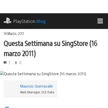
Salta
al
contenuto
playstation.com
PlayStation
.Blog
MEN
14 Marzo, 2011
Questa Settimana su SingStore (16
marzo 2011)
3
0
Maurizio Quintavalle
Web Manager, SCE Italia