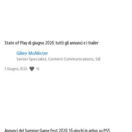
State of Play di giugno 2026: tutti gli annunci e i trailer
Gillen McAllister
Senior Specialist, Content Communications, SIE
16
Data
3 Giugno, 2026
di
pubblicazione:
Annunci del Summer Game Fest 2026: 16 giochi in arrivo su PS5