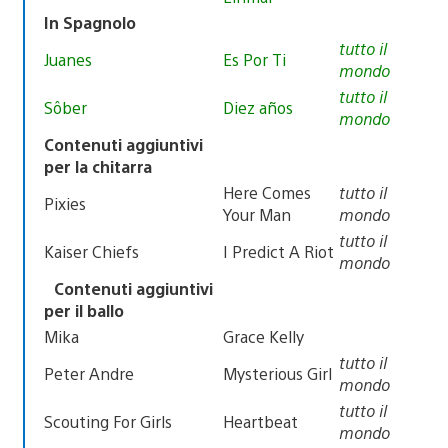
In Spagnolo
tutto il
Juanes
Es Por Ti
mondo
tutto il
Sôber
Diez años
mondo
Contenuti aggiuntivi
per la chitarra
Here Comes
tutto il
Pixies
Your Man
mondo
tutto il
Kaiser Chiefs
I Predict A Riot
mondo
Contenuti aggiuntivi
per il ballo
Mika
Grace Kelly
tutto il
Peter Andre
Mysterious Girl
mondo
tutto il
Scouting For Girls
Heartbeat
mondo