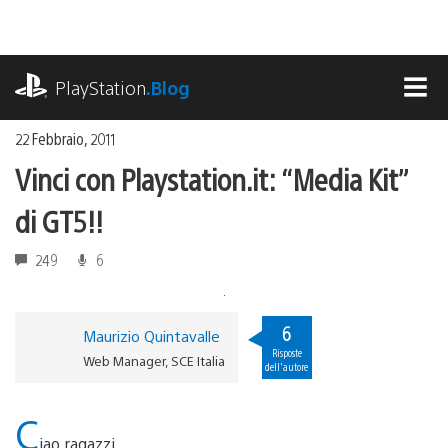
Salta
al
contenuto
playstation.com
PlayStation
.Blog
MEN
22 Febbraio, 2011
Vinci con Playstation.it: “Media Kit”
di GT5!!
249
6
6
Maurizio Quintavalle
Risposte
Web Manager, SCE Italia
dell'autore
C
iao ragazzi,