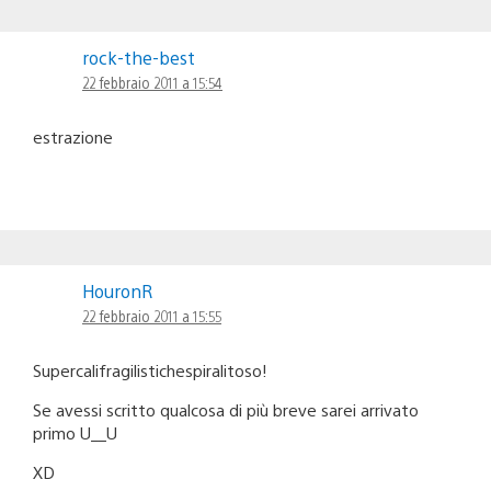
rock-the-best
22 febbraio 2011 a 15:54
estrazione
HouronR
22 febbraio 2011 a 15:55
Supercalifragilistichespiralitoso!
Se avessi scritto qualcosa di più breve sarei arrivato
primo U__U
XD