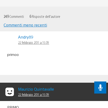
249
Commenti
6
Risposte dell'autore
Commenti meno recenti
Navigazione
Andry89
commenti
22 febbraio 2011 a 15:09
primoo
Maurizio Quintavalle
22 febbraio 2011 a 15:09
PRIMO