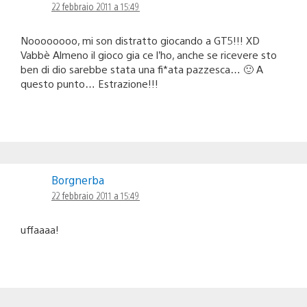
22 febbraio 2011 a 15:49
Noooooooo, mi son distratto giocando a GT5!!! XD
Vabbè Almeno il gioco gia ce l’ho, anche se ricevere sto
ben di dio sarebbe stata una fi*ata pazzesca… 🙂 A
questo punto… Estrazione!!!
Borgnerba
22 febbraio 2011 a 15:49
uffaaaa!