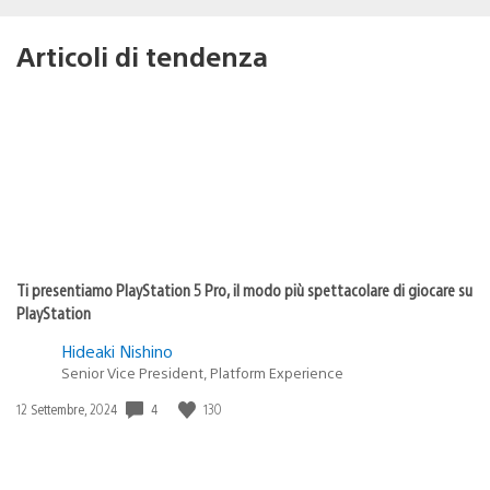
Articoli di tendenza
Ti presentiamo PlayStation 5 Pro, il modo più spettacolare di giocare su
PlayStation
Hideaki Nishino
Senior Vice President, Platform Experience
4
130
Data
12 Settembre, 2024
di
pubblicazione: