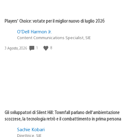
Players’ Choice: votate per il miglior nuovo di luglio 2026
O’Dell Harmon Jr.
Content Communications Specialist, SIE
1
8
Data
3 Agosto, 2026
di
pubblicazione:
Gli sviluppatori di Silent Hill: Townfall parlano dell’ambientazione
scozzese, la tecnologia retrò e il combattimento in prima persona
Sachie Kobari
Direttrice, SIE