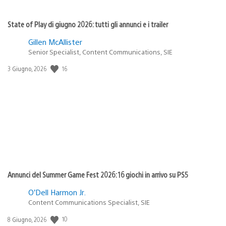
State of Play di giugno 2026: tutti gli annunci e i trailer
Gillen McAllister
Senior Specialist, Content Communications, SIE
16
Data
3 Giugno, 2026
di
pubblicazione:
Annunci del Summer Game Fest 2026: 16 giochi in arrivo su PS5
O’Dell Harmon Jr.
Content Communications Specialist, SIE
10
Data
8 Giugno, 2026