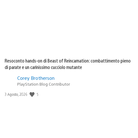
di
pubblicazione:
Resoconto hands-on di Beast of Reincarnation: combattimento pieno
di parate e un carinissimo cucciolo mutante
Corey Brotherson
PlayStation Blog Contributor
5
Data
3 Agosto, 2026
di
pubblicazione: