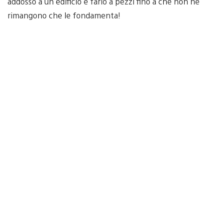
addosso a un edificio e farlo a pezzi fino a che non ne
rimangono che le fondamenta!