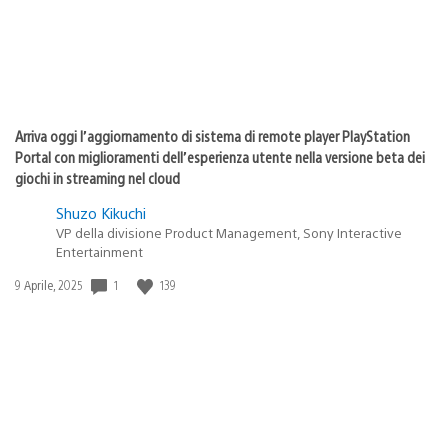
Arriva oggi l’aggiornamento di sistema di remote player PlayStation
Portal con miglioramenti dell’esperienza utente nella versione beta dei
giochi in streaming nel cloud
Shuzo Kikuchi
VP della divisione Product Management, Sony Interactive
Entertainment
1
139
Data
9 Aprile, 2025
di
pubblicazione: