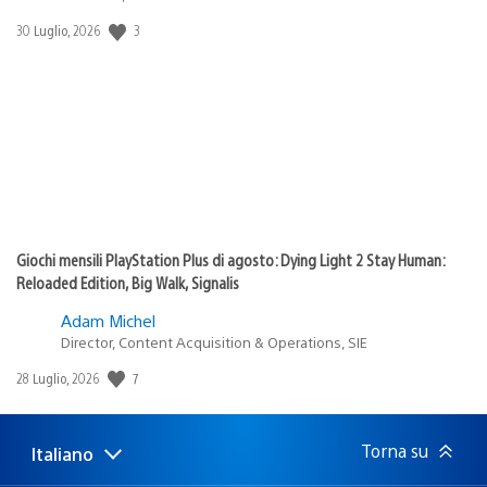
3
Data
30 Luglio, 2026
di
pubblicazione:
Giochi mensili PlayStation Plus di agosto: Dying Light 2 Stay Human:
Reloaded Edition, Big Walk, Signalis
Adam Michel
Director, Content Acquisition & Operations, SIE
7
Data
28 Luglio, 2026
di
pubblicazione:
Torna su
Italiano
Seleziona
Regione
una
attuale: