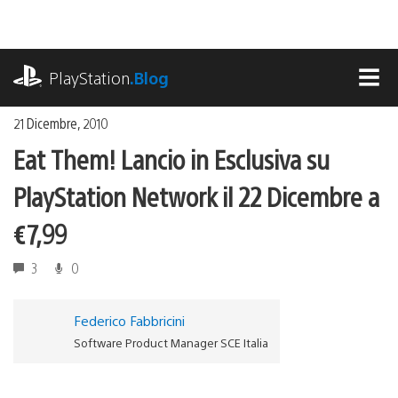
Salta
al
contenuto
playstation.com
PlayStation
.Blog
MEN
21 Dicembre, 2010
Eat Them! Lancio in Esclusiva su
PlayStation Network il 22 Dicembre a
€7,99
3
0
Federico Fabbricini
Software Product Manager SCE Italia