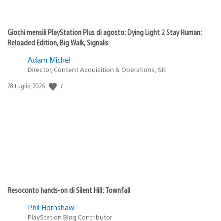
Giochi mensili PlayStation Plus di agosto: Dying Light 2 Stay Human:
Reloaded Edition, Big Walk, Signalis
Adam Michel
Director, Content Acquisition & Operations, SIE
7
Data
28 Luglio, 2026
di
pubblicazione:
Resoconto hands-on di Silent Hill: Townfall
Phil Hornshaw
PlayStation Blog Contributor