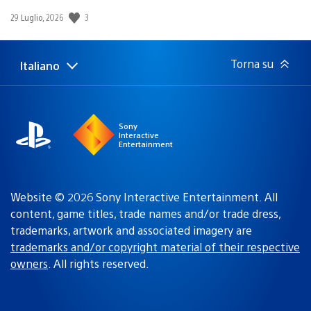
3
Data
29 Luglio, 2026
di
pubblicazione:
Torna su
Italiano
Seleziona
Regione
una
attuale:
Regione
Sony
Interactive
Entertainment
Website © 2026 Sony Interactive Entertainment. All
content, game titles, trade names and/or trade dress,
trademarks, artwork and associated imagery are
trademarks and/or copyright material of their respective
owners
. All rights reserved.