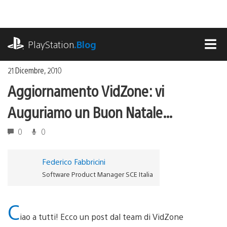
Salta
al
contenuto
playstation.com
PlayStation
.Blog
MEN
21 Dicembre, 2010
Aggiornamento VidZone: vi
Auguriamo un Buon Natale…
0
0
Federico Fabbricini
Software Product Manager SCE Italia
C
iao a tutti! Ecco un post dal team di VidZone