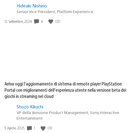
Hideaki Nishino
Senior Vice President, Platform Experience
4
130
Data
12 Settembre, 2024
di
pubblicazione:
Arriva oggi l’aggiornamento di sistema di remote player PlayStation
Portal con miglioramenti dell’esperienza utente nella versione beta dei
giochi in streaming nel cloud
Shuzo Kikuchi
VP della divisione Product Management, Sony Interactive
Entertainment
1
139
Data
9 Aprile, 2025