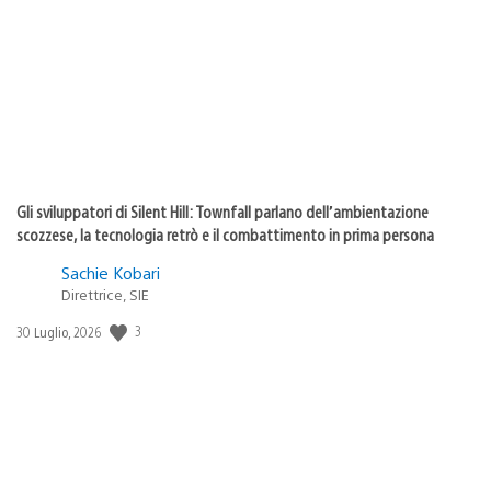
di
pubblicazione:
Gli sviluppatori di Silent Hill: Townfall parlano dell’ambientazione
scozzese, la tecnologia retrò e il combattimento in prima persona
Sachie Kobari
Direttrice, SIE
3
Data
30 Luglio, 2026
di
pubblicazione: