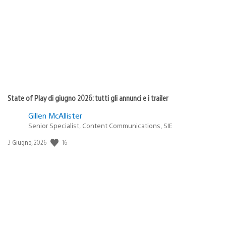
di
pubblicazione:
State of Play di giugno 2026: tutti gli annunci e i trailer
Gillen McAllister
Senior Specialist, Content Communications, SIE
16
Data
3 Giugno, 2026
di
pubblicazione: