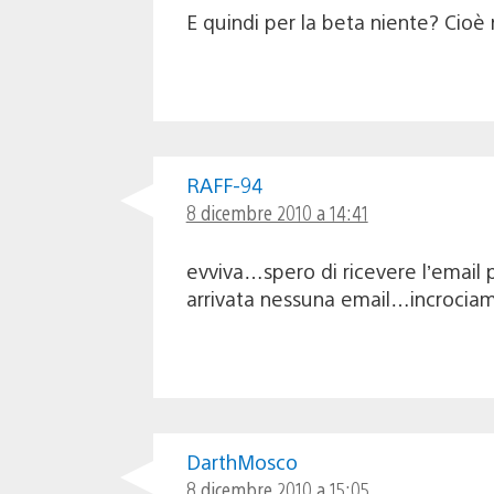
E quindi per la beta niente? Cioè n
RAFF-94
8 dicembre 2010 a 14:41
evviva…spero di ricevere l’email 
arrivata nessuna email…incrociam
DarthMosco
8 dicembre 2010 a 15:05