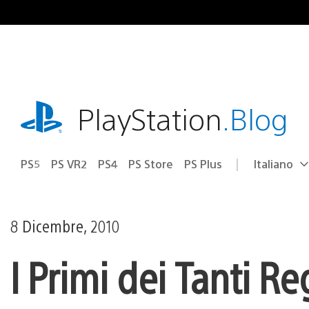
Salta
al
contenuto
playstation.com
PlayStation
.Blog
PS5
PS VR2
PS4
PS Store
PS Plus
Italiano
Seleziona
Regione
una
attuale:
Regione
8 Dicembre, 2010
I Primi dei Tanti Re