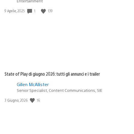
Entertainment
1
139
Data
9 Aprile, 2025
di
pubblicazione:
State of Play di giugno 2026: tutti gli annunci e i trailer
Gillen McAllister
Senior Specialist, Content Communications, SIE
16
Data
3 Giugno, 2026
di
pubblicazione: