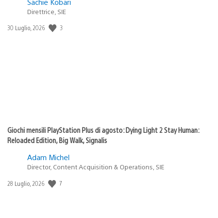
Sachie Kobari
Direttrice, SIE
3
Data
30 Luglio, 2026
di
pubblicazione:
Giochi mensili PlayStation Plus di agosto: Dying Light 2 Stay Human:
Reloaded Edition, Big Walk, Signalis
Adam Michel
Director, Content Acquisition & Operations, SIE
7
Data
28 Luglio, 2026
di
pubblicazione: