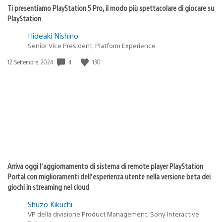
Ti presentiamo PlayStation 5 Pro, il modo più spettacolare di giocare su
PlayStation
Hideaki Nishino
Senior Vice President, Platform Experience
4
130
Data
12 Settembre, 2024
di
pubblicazione:
Arriva oggi l’aggiornamento di sistema di remote player PlayStation
Portal con miglioramenti dell’esperienza utente nella versione beta dei
giochi in streaming nel cloud
Shuzo Kikuchi
VP della divisione Product Management, Sony Interactive