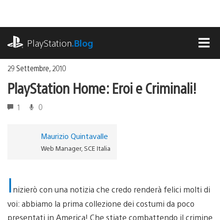
Salta
al
contenuto
playstation.com
PlayStation
.Blog
MEN
29 Settembre, 2010
PlayStation Home: Eroi e Criminali!
1
0
Maurizio Quintavalle
Web Manager, SCE Italia
I
nizierò con una notizia che credo renderà felici molti di
voi: abbiamo la prima collezione dei costumi da poco
presentati in America! Che stiate combattendo il crimine