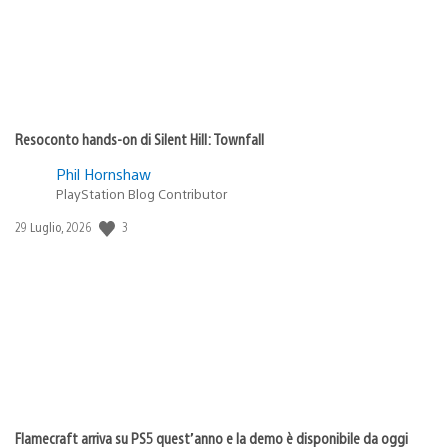
Resoconto hands-on di Silent Hill: Townfall
Phil Hornshaw
PlayStation Blog Contributor
3
Data
29 Luglio, 2026
di
pubblicazione:
Flamecraft arriva su PS5 quest’anno e la demo è disponibile da oggi