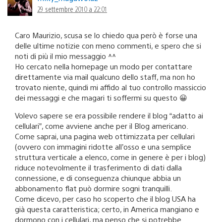
29 settembre 2010 a 22:01
Caro Maurizio, scusa se lo chiedo qua però è forse una
delle ultime notizie con meno commenti, e spero che si
noti di più il mio messaggio ^^
Ho cercato nella homepage un modo per contattare
direttamente via mail qualcuno dello staff, ma non ho
trovato niente, quindi mi affido al tuo controllo massiccio
dei messaggi e che magari ti soffermi su questo 😀
Volevo sapere se era possibile rendere il blog “adatto ai
cellulari”, come avviene anche per il Blog americano.
Come saprai, una pagina web ottimizzata per cellulari
(ovvero con immagini ridotte all’osso e una semplice
struttura verticale a elenco, come in genere è per i blog)
riduce notevolmente il trasferimento di dati dalla
connessione, e di conseguenza chiunque abbia un
abbonamento flat può dormire sogni tranquilli.
Come dicevo, per caso ho scoperto che il blog USA ha
già questa caratteristica; certo, in America mangiano e
dormono con i cellulari, ma penso che si potrebbe