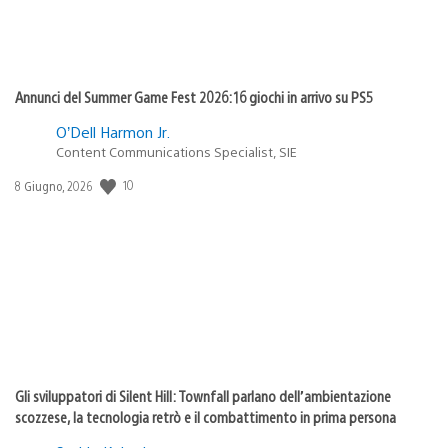
Annunci del Summer Game Fest 2026: 16 giochi in arrivo su PS5
O’Dell Harmon Jr.
Content Communications Specialist, SIE
10
Data
8 Giugno, 2026
di
pubblicazione:
Gli sviluppatori di Silent Hill: Townfall parlano dell’ambientazione
scozzese, la tecnologia retrò e il combattimento in prima persona