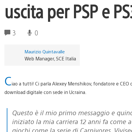
uscita per PSP e PS
3
0
Maurizio Quintavalle
Web Manager, SCE Italia
C
iao a tutti! Ci parla Alexey Menshikov, fondatore e CEO 
download digitale con sede in Ucraina.
Questo è il mio primo messaggio e quindi mi piacerebbe presentarmi. Ho
iniziato la mia carriera 12 anni fa come 
giochi come la serie di Carnivores, Vivisec