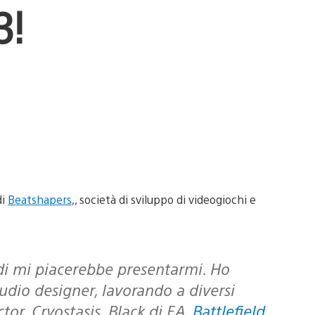
3!
di
Beatshapers
,, società di sviluppo di videogiochi e
audio designer, lavorando a diversi
tor, Cryostasis, Black di EA,
Battlefield