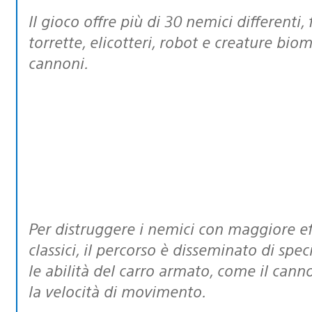
Il gioco offre più di 30 nemici differenti, fra i quali numerosi carri armati,
torrette, elicotteri, robot e creature bio
cannoni.
Per distruggere i nemici con maggiore efficacia, proprio come negli arcade
classici, il percorso è disseminato di sp
le abilità del carro armato, come il canno
la velocità di movimento.