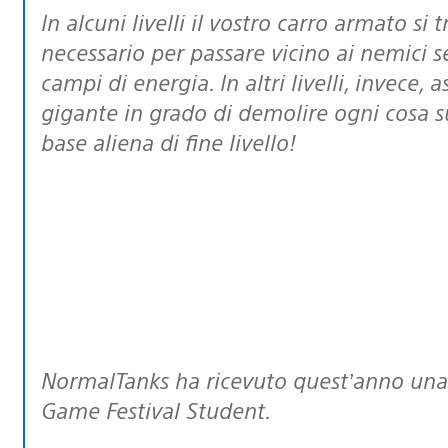
In alcuni livelli il vostro carro armato si trasformerà in un minuscolo robot,
necessario per passare vicino ai nemici se
campi di energia. In altri livelli, invece
gigante in grado di demolire ogni cosa 
base aliena di fine livello!
NormalTanks ha ricevuto quest’anno una menzione d’onore all’Indipendent
Game Festival Student.