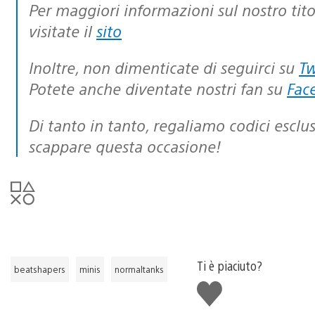
Per maggiori informazioni sul nostro titolo PlayStation minis e sugli altri titoli,
visitate il
sito
Inoltre, non dimenticate di seguirci su
Tw
Potete anche diventate nostri fan su
Fac
Di tanto in tanto, regaliamo codici esclusivi per il download… non lasciatevi
scappare questa occasione!
Ti è piaciuto?
beatshapers
minis
normaltanks
Mi
piace