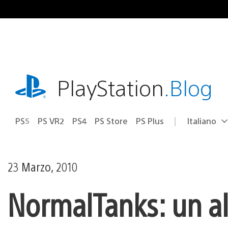
Salta
al
contenuto
playstation.com
PlayStation
.Blog
PS5
PS VR2
PS4
PS Store
PS Plus
Italiano
Seleziona
Regione
una
attuale:
Regione
23 Marzo, 2010
NormalTanks: un alt