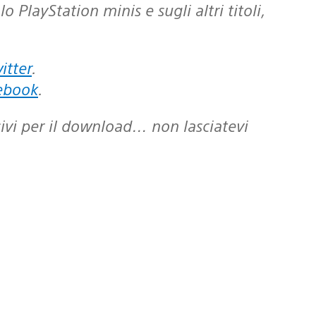
itter
.
ebook
.