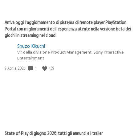
Arriva oggi l’aggiornamento di sistema di remote player PlayStation
Portal con miglioramenti dell’esperienza utente nella versione beta dei
giochi in streaming nel cloud
Shuzo Kikuchi
VP della divisione Product Management, Sony Interactive
Entertainment
1
139
Data
9 Aprile, 2025
di
pubblicazione:
State of Play di giugno 2026: tutti gli annunci e i trailer