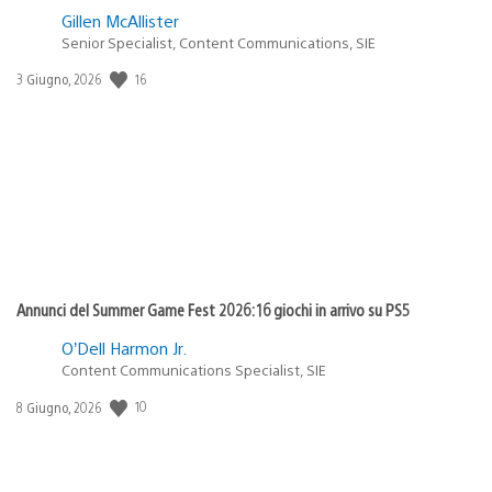
Gillen McAllister
Senior Specialist, Content Communications, SIE
16
Data
3 Giugno, 2026
di
pubblicazione:
Annunci del Summer Game Fest 2026: 16 giochi in arrivo su PS5
O’Dell Harmon Jr.
Content Communications Specialist, SIE
10
Data
8 Giugno, 2026
di
pubblicazione: