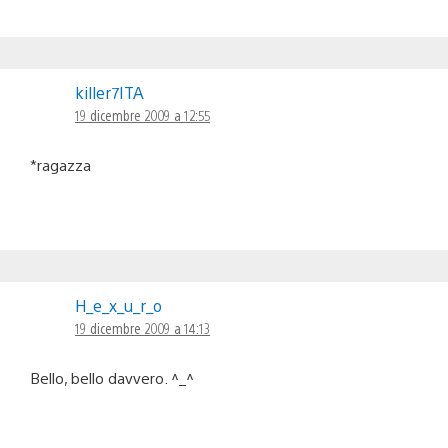
killer7ITA
19 dicembre 2009 a 12:55
*ragazza
H_e_x_u_r_o
19 dicembre 2009 a 14:13
Bello, bello davvero. ^_^