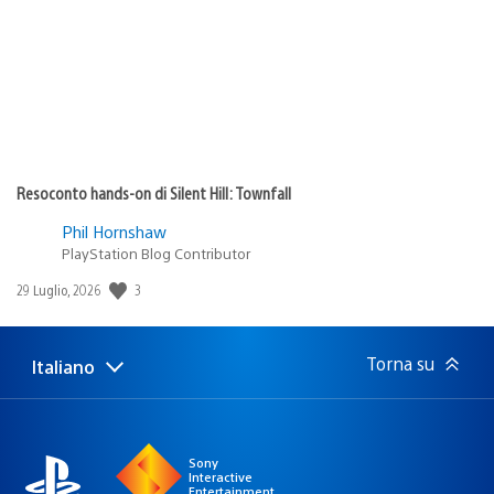
Resoconto hands-on di Silent Hill: Townfall
Phil Hornshaw
PlayStation Blog Contributor
3
Data
29 Luglio, 2026
di
pubblicazione:
Torna su
Italiano
Seleziona
Regione
una
attuale:
Regione
Sony
Interactive
Entertainment