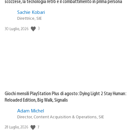
scozzese, la tecnologia retrò e il combattimento in prima persona
Sachie Kobari
Direttrice, SIE
3
Data
30 Luglio, 2026
di
pubblicazione:
Giochi mensili PlayStation Plus di agosto: Dying Light 2 Stay Human:
Reloaded Edition, Big Walk, Signalis
Adam Michel
Director, Content Acquisition & Operations, SIE
7
Data
28 Luglio, 2026
di
pubblicazione: