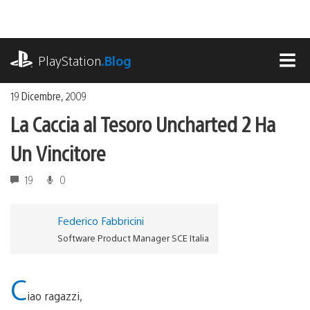
Salta
al
contenuto
playstation.com
PlayStation
.Blog
MEN
19 Dicembre, 2009
La Caccia al Tesoro Uncharted 2 Ha
Un Vincitore
19
0
Federico Fabbricini
Software Product Manager SCE Italia
C
iao ragazzi,