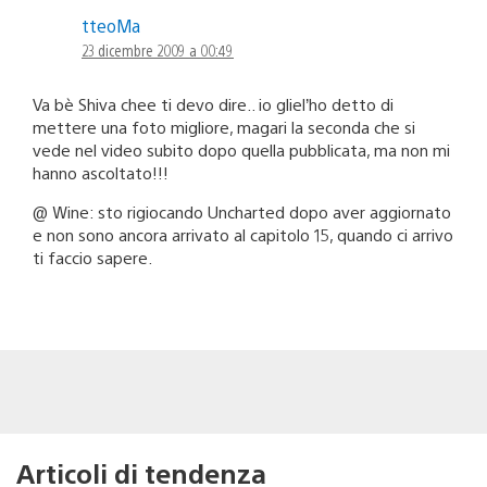
tteoMa
23 dicembre 2009 a 00:49
Va bè Shiva chee ti devo dire.. io gliel’ho detto di
mettere una foto migliore, magari la seconda che si
vede nel video subito dopo quella pubblicata, ma non mi
hanno ascoltato!!!
@ Wine: sto rigiocando Uncharted dopo aver aggiornato
e non sono ancora arrivato al capitolo 15, quando ci arrivo
ti faccio sapere.
Articoli di tendenza