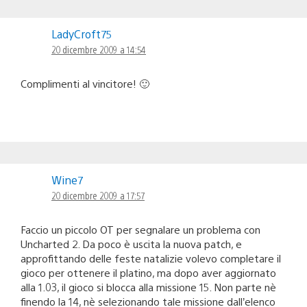
LadyCroft75
20 dicembre 2009 a 14:54
Complimenti al vincitore! 🙂
Wine7
20 dicembre 2009 a 17:57
Faccio un piccolo OT per segnalare un problema con
Uncharted 2. Da poco è uscita la nuova patch, e
approfittando delle feste natalizie volevo completare il
gioco per ottenere il platino, ma dopo aver aggiornato
alla 1.03, il gioco si blocca alla missione 15. Non parte nè
finendo la 14, nè selezionando tale missione dall’elenco