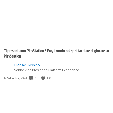
Ti presentiamo PlayStation 5 Pro, il modo più spettacolare di giocare su
PlayStation
Hideaki Nishino
Senior Vice President, Platform Experience
4
130
Data
12 Settembre, 2024
di
pubblicazione: