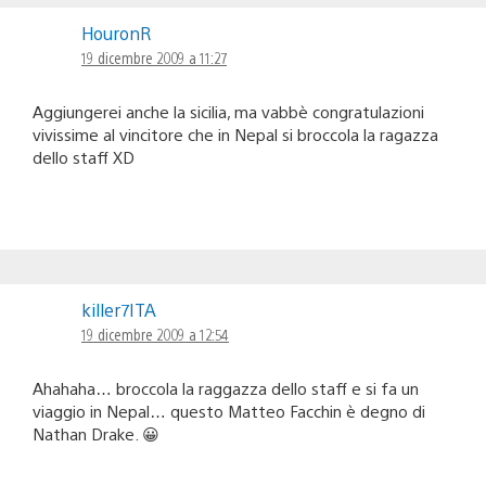
HouronR
19 dicembre 2009 a 11:27
Aggiungerei anche la sicilia, ma vabbè congratulazioni
vivissime al vincitore che in Nepal si broccola la ragazza
dello staff XD
killer7ITA
19 dicembre 2009 a 12:54
Ahahaha… broccola la raggazza dello staff e si fa un
viaggio in Nepal… questo Matteo Facchin è degno di
Nathan Drake. 😀