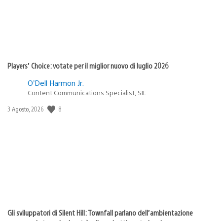
Players’ Choice: votate per il miglior nuovo di luglio 2026
O’Dell Harmon Jr.
Content Communications Specialist, SIE
8
Data
3 Agosto, 2026
di
pubblicazione:
Gli sviluppatori di Silent Hill: Townfall parlano dell’ambientazione