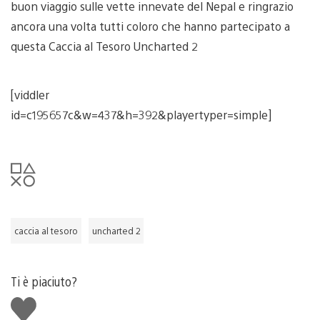
buon viaggio sulle vette innevate del Nepal e ringrazio
ancora una volta tutti coloro che hanno partecipato a
questa Caccia al Tesoro Uncharted 2
[viddler
id=c195657c&w=437&h=392&playertyper=simple]
caccia al tesoro
uncharted 2
Ti è piaciuto?
Mi
piace