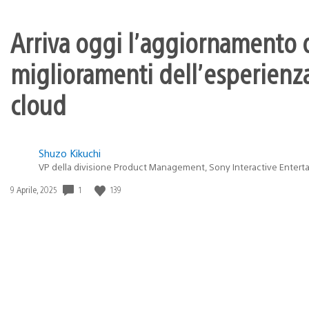
Arriva oggi l’aggiornamento d
miglioramenti dell’esperienza
cloud
Shuzo Kikuchi
VP della divisione Product Management, Sony Interactive Entert
1
139
Data
9 Aprile, 2025
di
pubblicazione: