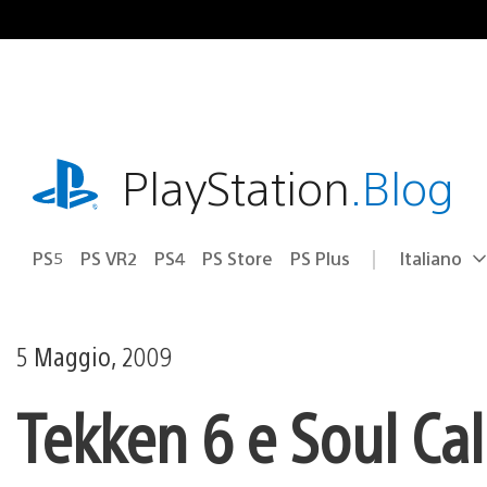
Salta
al
contenuto
playstation.com
PlayStation
.Blog
PS5
PS VR2
PS4
PS Store
PS Plus
Italiano
Seleziona
Regione
una
attuale:
Regione
5 Maggio, 2009
Tekken 6 e Soul Cal