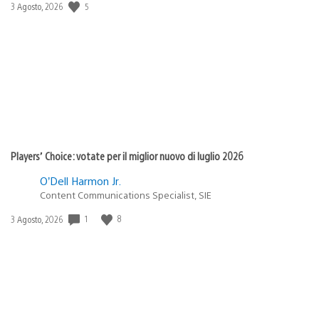
5
Data
3 Agosto, 2026
di
pubblicazione:
Players’ Choice: votate per il miglior nuovo di luglio 2026
O’Dell Harmon Jr.
Content Communications Specialist, SIE
1
8
Data
3 Agosto, 2026
di
pubblicazione: