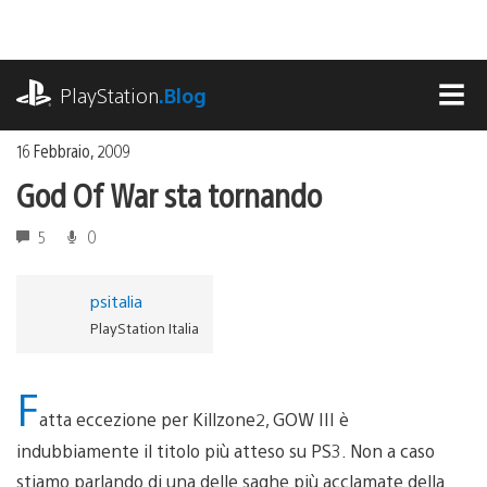
Salta
al
contenuto
playstation.com
PlayStation
.Blog
MEN
16 Febbraio, 2009
God Of War sta tornando
5
0
psitalia
PlayStation Italia
F
atta eccezione per Killzone2, GOW III è
indubbiamente il titolo più atteso su PS3. Non a caso
stiamo parlando di una delle saghe più acclamate della