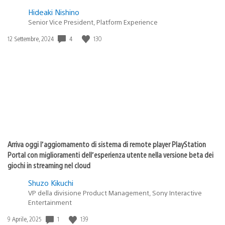
Hideaki Nishino
Senior Vice President, Platform Experience
4
130
Data
12 Settembre, 2024
di
pubblicazione:
Arriva oggi l’aggiornamento di sistema di remote player PlayStation
Portal con miglioramenti dell’esperienza utente nella versione beta dei
giochi in streaming nel cloud
Shuzo Kikuchi
VP della divisione Product Management, Sony Interactive
Entertainment
1
139
Data
9 Aprile, 2025