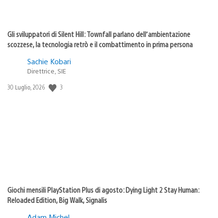
Gli sviluppatori di Silent Hill: Townfall parlano dell’ambientazione
scozzese, la tecnologia retrò e il combattimento in prima persona
Sachie Kobari
Direttrice, SIE
3
Data
30 Luglio, 2026
di
pubblicazione:
Giochi mensili PlayStation Plus di agosto: Dying Light 2 Stay Human:
Reloaded Edition, Big Walk, Signalis
Adam Michel