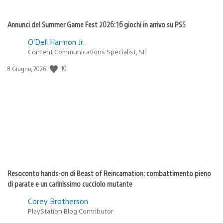
Annunci del Summer Game Fest 2026: 16 giochi in arrivo su PS5
O’Dell Harmon Jr.
Content Communications Specialist, SIE
10
Data
8 Giugno, 2026
di
pubblicazione:
Resoconto hands-on di Beast of Reincarnation: combattimento pieno
di parate e un carinissimo cucciolo mutante
Corey Brotherson
PlayStation Blog Contributor