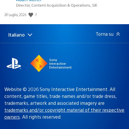
Director, Content Acquisition & Operations, SIE
7
Data
28 Luglio, 2026
di
pubblicazione:
Torna su
Italiano
Seleziona
Regione
una
attuale:
Regione
Sony
Interactive
Entertainment
Website © 2026 Sony Interactive Entertainment. All
content, game titles, trade names and/or trade dress,
trademarks, artwork and associated imagery are
trademarks and/or copyright material of their respective
owners
. All rights reserved.