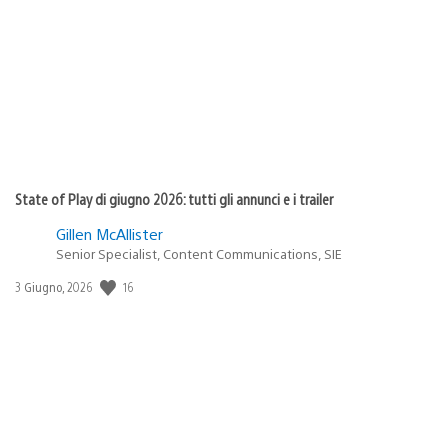
di
pubblicazione:
State of Play di giugno 2026: tutti gli annunci e i trailer
Gillen McAllister
Senior Specialist, Content Communications, SIE
16
Data
3 Giugno, 2026
di
pubblicazione: