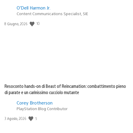
O’Dell Harmon Jr.
Content Communications Specialist, SIE
10
Data
8 Giugno, 2026
di
pubblicazione:
Resoconto hands-on di Beast of Reincarnation: combattimento pieno
di parate e un carinissimo cucciolo mutante
Corey Brotherson
PlayStation Blog Contributor
5
Data
3 Agosto, 2026
di
pubblicazione: