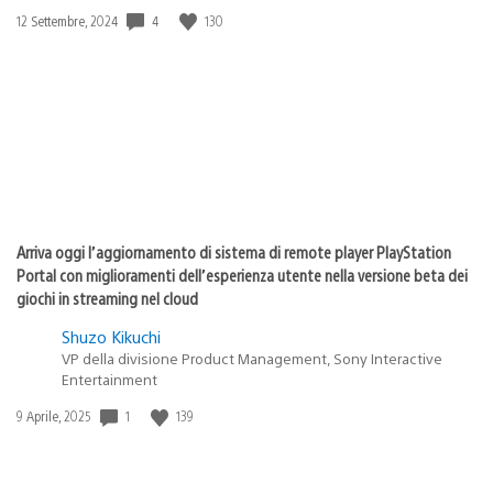
4
130
Data
12 Settembre, 2024
di
pubblicazione:
Arriva oggi l’aggiornamento di sistema di remote player PlayStation
Portal con miglioramenti dell’esperienza utente nella versione beta dei
giochi in streaming nel cloud
Shuzo Kikuchi
VP della divisione Product Management, Sony Interactive
Entertainment
1
139
Data
9 Aprile, 2025
di
pubblicazione: