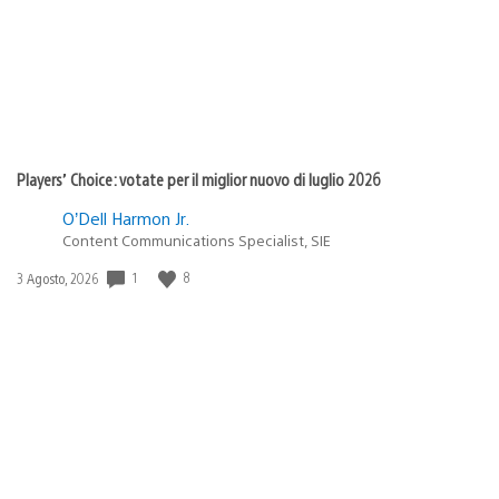
Players’ Choice: votate per il miglior nuovo di luglio 2026
O’Dell Harmon Jr.
Content Communications Specialist, SIE
1
8
Data
3 Agosto, 2026
di
pubblicazione: