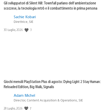
Gli sviluppatori di Silent Hill: Townfall parlano dell’ambientazione
scozzese, la tecnologia retrò e il combattimento in prima persona
Sachie Kobari
Direttrice, SIE
3
Data
30 Luglio, 2026
di
pubblicazione:
Giochi mensili PlayStation Plus di agosto: Dying Light 2 Stay Human:
Reloaded Edition, Big Walk, Signalis
Adam Michel
Director, Content Acquisition & Operations, SIE
7
Data
28 Luglio, 2026