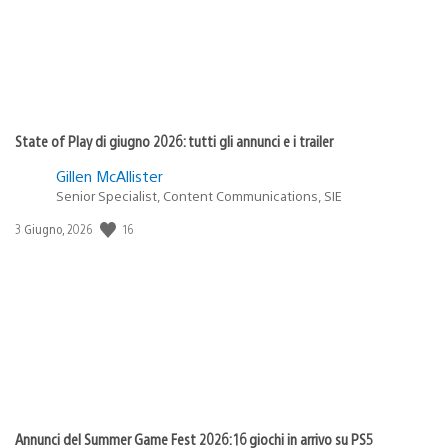
State of Play di giugno 2026: tutti gli annunci e i trailer
Gillen McAllister
Senior Specialist, Content Communications, SIE
16
Data
3 Giugno, 2026
di
pubblicazione:
Annunci del Summer Game Fest 2026: 16 giochi in arrivo su PS5