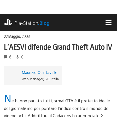
Salta
al
contenuto
playstation.com
PlayStation
.Blog
MEN
22 Maggio, 2008
L’AESVI difende Grand Theft Auto IV
6
0
Maurizio Quintavalle
Web Manager, SCE Italia
N
e hanno parlato tutti, ormai GTA è il pretesto ideale
del giornalismo per puntare l’indice contro il mondo dei
videogiochi. Addirittura il Codacons ha annunciato 2