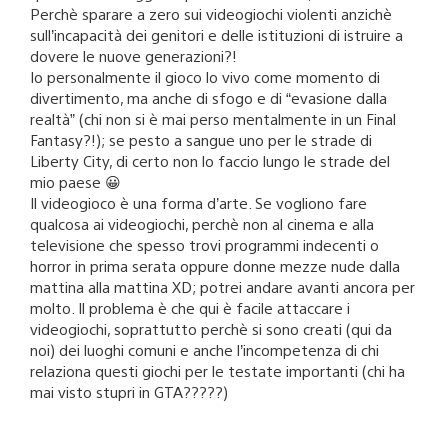
Perchè sparare a zero sui videogiochi violenti anzichè
sull’incapacità dei genitori e delle istituzioni di istruire a
dovere le nuove generazioni?!
Io personalmente il gioco lo vivo come momento di
divertimento, ma anche di sfogo e di “evasione dalla
realtà” (chi non si è mai perso mentalmente in un Final
Fantasy?!); se pesto a sangue uno per le strade di
Liberty City, di certo non lo faccio lungo le strade del
mio paese 😀
Il videogioco è una forma d’arte. Se vogliono fare
qualcosa ai videogiochi, perchè non al cinema e alla
televisione che spesso trovi programmi indecenti o
horror in prima serata oppure donne mezze nude dalla
mattina alla mattina XD; potrei andare avanti ancora per
molto. Il problema è che qui è facile attaccare i
videogiochi, soprattutto perchè si sono creati (qui da
noi) dei luoghi comuni e anche l’incompetenza di chi
relaziona questi giochi per le testate importanti (chi ha
mai visto stupri in GTA?????)