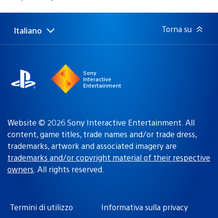
di
pubblicazione:
Torna su
Italiano
Seleziona
Regione
una
attuale:
Regione
Sony
Interactive
Entertainment
Website © 2026 Sony Interactive Entertainment. All
content, game titles, trade names and/or trade dress,
trademarks, artwork and associated imagery are
trademarks and/or copyright material of their respective
owners
. All rights reserved.
Termini di utilizzo
Informativa sulla privacy