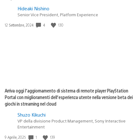
Hideaki Nishino
Senior Vice President, Platform Experience
4
130
Data
12 Settembre, 2024
di
pubblicazione:
Arriva oggi l’aggiornamento di sistema di remote player PlayStation
Portal con miglioramenti dell’esperienza utente nella versione beta dei
giochi in streaming nel cloud
Shuzo Kikuchi
VP della divisione Product Management, Sony Interactive
Entertainment
1
139
Data
9 Aprile, 2025