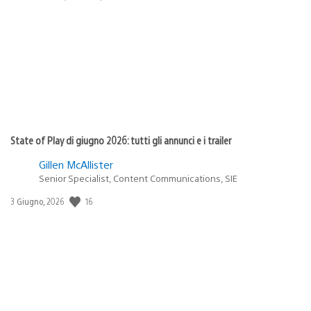
di
pubblicazione:
State of Play di giugno 2026: tutti gli annunci e i trailer
Gillen McAllister
Senior Specialist, Content Communications, SIE
16
Data
3 Giugno, 2026
di
pubblicazione: