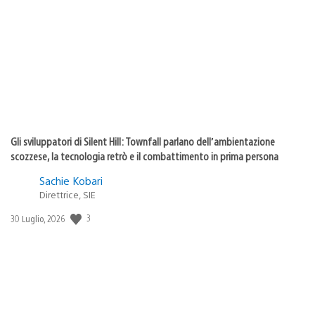
di
pubblicazione:
Gli sviluppatori di Silent Hill: Townfall parlano dell’ambientazione
scozzese, la tecnologia retrò e il combattimento in prima persona
Sachie Kobari
Direttrice, SIE
3
Data
30 Luglio, 2026
di
pubblicazione: