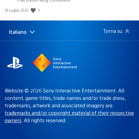
3
Data
29 Luglio, 2026
di
pubblicazione:
Torna su
Italiano
Seleziona
Regione
una
attuale:
Regione
Sony
Interactive
Entertainment
Website © 2026 Sony Interactive Entertainment. All
content, game titles, trade names and/or trade dress,
trademarks, artwork and associated imagery are
trademarks and/or copyright material of their respective
owners
. All rights reserved.