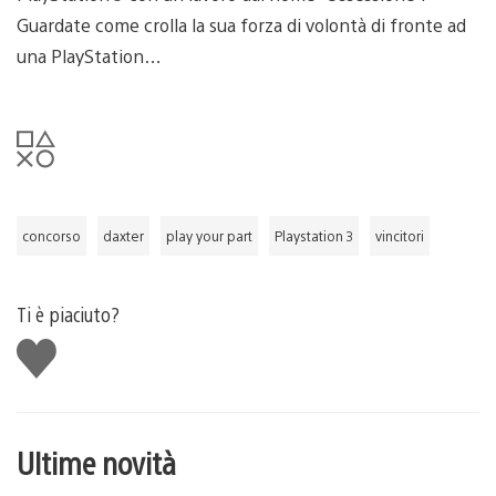
Guardate come crolla la sua forza di volontà di fronte ad
una PlayStation…
concorso
daxter
play your part
Playstation 3
vincitori
Ti è piaciuto?
Mi
piace
Ultime novità