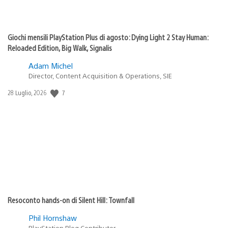
Giochi mensili PlayStation Plus di agosto: Dying Light 2 Stay Human:
Reloaded Edition, Big Walk, Signalis
Adam Michel
Director, Content Acquisition & Operations, SIE
7
Data
28 Luglio, 2026
di
pubblicazione:
Resoconto hands-on di Silent Hill: Townfall
Phil Hornshaw
PlayStation Blog Contributor