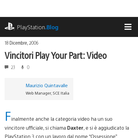
Salta
al
contenuto
playstation.com
PlayStation
.Blog
MEN
18 Dicembre, 2006
Vincitori Play Your Part: Video
23
0
Maurizio Quintavalle
Web Manager, SCE Italia
F
inalmente anche la categoria video ha un suo
vincitore ufficiale, si chiama
Daxter
, e si è aggiudicato la
PlayStation 3 con un lavoro dal nome “Ossessione”.