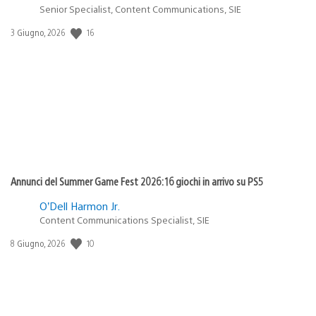
Senior Specialist, Content Communications, SIE
Data
16
3 Giugno, 2026
di
pubblicazione:
Annunci del Summer Game Fest 2026: 16 giochi in arrivo su PS5
O’Dell Harmon Jr.
Content Communications Specialist, SIE
Data
10
8 Giugno, 2026
di
pubblicazione: