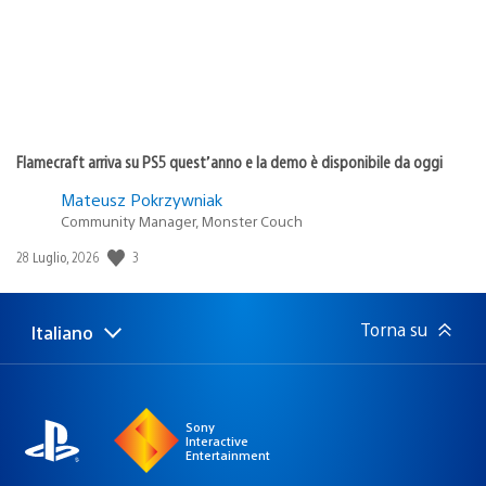
Flamecraft arriva su PS5 quest’anno e la demo è disponibile da oggi
Mateusz Pokrzywniak
Community Manager, Monster Couch
Data
3
28 Luglio, 2026
di
pubblicazione:
Torna su
Italiano
Seleziona
Regione
una
attuale:
Regione
Sony
Interactive
Entertainment