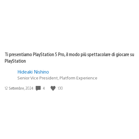
Ti presentiamo PlayStation 5 Pro, il modo più spettacolare di giocare su
PlayStation
Hideaki Nishino
Senior Vice President, Platform Experience
Data
4
130
12 Settembre, 2024
di
pubblicazione: