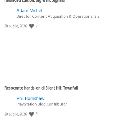
Adam Michel
Director, Content Acquisition & Operations, SIE
Data
7
28 Luglio, 2026
di
pubblicazione:
Resoconto hands-on di Silent Hill: Townfall
Phil Hornshaw
PlayStation Blog Contributor
Data
3
29 Luglio, 2026
di
pubblicazione: