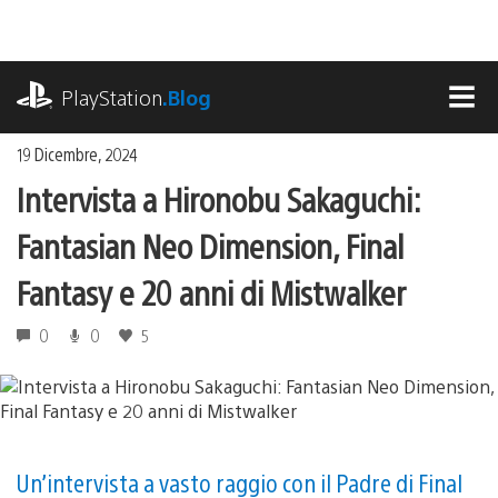
Salta
al
contenuto
playstation.com
PlayStation
.Blog
MEN
19 Dicembre, 2024
Intervista a Hironobu Sakaguchi:
Fantasian Neo Dimension, Final
Fantasy e 20 anni di Mistwalker
0
0
5
Un’intervista a vasto raggio con il Padre di Final