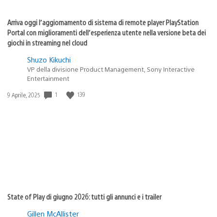
Arriva oggi l’aggiornamento di sistema di remote player PlayStation
Portal con miglioramenti dell’esperienza utente nella versione beta dei
giochi in streaming nel cloud
Shuzo Kikuchi
VP della divisione Product Management, Sony Interactive
Entertainment
Data
1
139
9 Aprile, 2025
di
pubblicazione:
State of Play di giugno 2026: tutti gli annunci e i trailer
Gillen McAllister