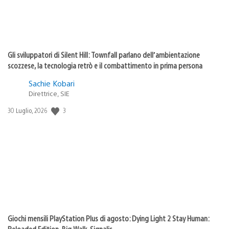
Gli sviluppatori di Silent Hill: Townfall parlano dell’ambientazione
scozzese, la tecnologia retrò e il combattimento in prima persona
Sachie Kobari
Direttrice, SIE
Data
3
30 Luglio, 2026
di
pubblicazione:
Giochi mensili PlayStation Plus di agosto: Dying Light 2 Stay Human:
Reloaded Edition, Big Walk, Signalis