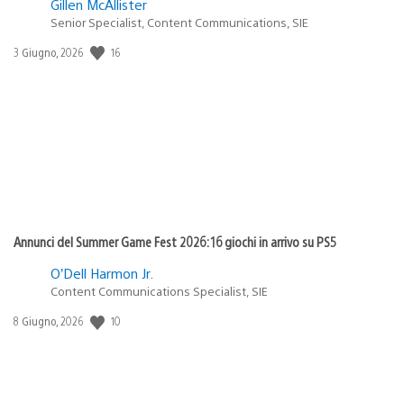
Gillen McAllister
Senior Specialist, Content Communications, SIE
Data
16
3 Giugno, 2026
di
pubblicazione:
Annunci del Summer Game Fest 2026: 16 giochi in arrivo su PS5
O’Dell Harmon Jr.
Content Communications Specialist, SIE
Data
10
8 Giugno, 2026
di
pubblicazione: