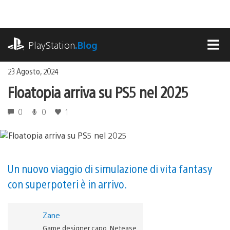
Salta
al
contenuto
playstation.com
PlayStation
.Blog
MEN
23 Agosto, 2024
Floatopia arriva su PS5 nel 2025
0
0
1
Un nuovo viaggio di simulazione di vita fantasy
con superpoteri è in arrivo.
Zane
Game designer capo, Netease