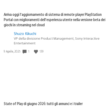
Arriva oggi l’aggiornamento di sistema di remote player PlayStation
Portal con miglioramenti dell’esperienza utente nella versione beta dei
giochi in streaming nel cloud
Shuzo Kikuchi
VP della divisione Product Management, Sony Interactive
Entertainment
Data
1
139
9 Aprile, 2025
di
pubblicazione:
State of Play di giugno 2026: tutti gli annunci e i trailer