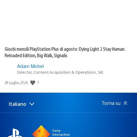
Giochi mensili PlayStation Plus di agosto: Dying Light 2 Stay Human:
Reloaded Edition, Big Walk, Signalis
Adam Michel
Director, Content Acquisition & Operations, SIE
Data
7
28 Luglio, 2026
di
pubblicazione:
Torna su
Italiano
Seleziona
Regione
una
attuale:
Regione
Sony
Interactive