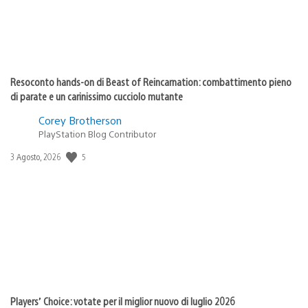
Resoconto hands-on di Beast of Reincarnation: combattimento pieno
di parate e un carinissimo cucciolo mutante
Corey Brotherson
PlayStation Blog Contributor
Data
5
3 Agosto, 2026
di
pubblicazione:
Players’ Choice: votate per il miglior nuovo di luglio 2026