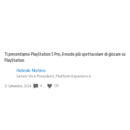
Ti presentiamo PlayStation 5 Pro, il modo più spettacolare di giocare su
PlayStation
Hideaki Nishino
Senior Vice President, Platform Experience
Data
4
130
12 Settembre, 2024
di
pubblicazione: