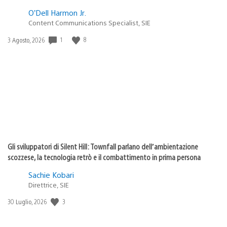
O’Dell Harmon Jr.
Content Communications Specialist, SIE
Data
1
8
3 Agosto, 2026
di
pubblicazione:
Gli sviluppatori di Silent Hill: Townfall parlano dell’ambientazione
scozzese, la tecnologia retrò e il combattimento in prima persona
Sachie Kobari
Direttrice, SIE
Data
3
30 Luglio, 2026
di
pubblicazione: