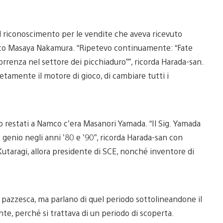
al riconoscimento per le vendite che aveva ricevuto
mco Masaya Nakamura. “Ripetevo continuamente: “Fate
rrenza nel settore dei picchiaduro””, ricorda Harada-san.
tamente il motore di gioco, di cambiare tutti i
restati a Namco c’era Masanori Yamada. “Il Sig. Yamada
genio negli anni ’80 e ’90”, ricorda Harada-san con
 Kutaragi, allora presidente di SCE, nonché inventore di
 pazzesca, ma parlano di quel periodo sottolineandone il
te, perché si trattava di un periodo di scoperta.