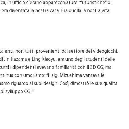
a, in ufficio c’erano apparecchiature “futuristiche” di
a era diventata la nostra casa. Era quella la nostra vita
n
lenti, non tutti provenienti dal settore dei videogiochi.
 di Jin Kazama e Ling Xiaoyu, era uno degli studenti delle
utti i dipendenti avevano familiarità con il 3D CG, ma
ntinua con umorismo: “Il sig. Mizushima vantava le
o riguardo ai suoi design. Così, dimostrò le sue qualità
di sviluppo CG.”