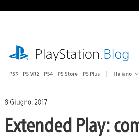
Salta
al
contenuto
playstation.com
PlayStation
.Blog
PS5
PS VR2
PS4
PS Store
PS Plus
Italiano
Seleziona
Regione
una
attuale:
Regione
8 Giugno, 2017
Extended Play: com