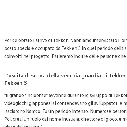
Per celebrare l’arrivo di Tekken 7, abbiamo intervistato il di
posto speciale occupato da Tekken 3 in quel periodo della sto
coinvolti nel progetto. Parleremo inoltre delle persone ch
L’uscita di scena della vecchia guardia di Tekken
Tekken 3
“Il grande “incidente” avvenne durante lo sviluppo di Tekken
videogiochi giapponesi si contendevano gli sviluppatori e 
lasciarono Namco. Fu un periodo intenso. Numerose persone l
Poi, creai un ruolo dal nome inusuale, direttore di gioco, e me
gioco del settore.”