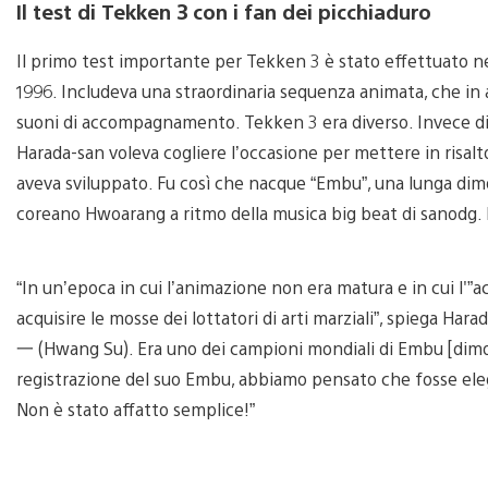
Il test di Tekken 3 con i fan dei picchiaduro
Il primo test importante per Tekken 3 è stato effettuato ne
1996. Includeva una straordinaria sequenza animata, che in al
suoni di accompagnamento. Tekken 3 era diverso. Invece di 
Harada-san voleva cogliere l’occasione per mettere in risal
aveva sviluppato. Fu così che nacque “Embu”, una lunga dim
coreano Hwoarang a ritmo della musica big beat di sanodg. Il
“In un’epoca in cui l’animazione non era matura e in cui l'”ac
acquisire le mosse dei lottatori di arti marziali”, spiega Ha
一 (Hwang Su). Era uno dei campioni mondiali di Embu [dimos
registrazione del suo Embu, abbiamo pensato che fosse elega
Non è stato affatto semplice!”