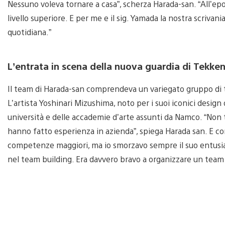
Nessuno voleva tornare a casa”, scherza Harada-san. “All’epoc
livello superiore. E per me e il sig. Yamada la nostra scrivani
quotidiana.”
L’entrata in scena della nuova guardia di Tekke
Il team di Harada-san comprendeva un variegato gruppo di ta
L’artista Yoshinari Mizushima, noto per i suoi iconici design
università e delle accademie d’arte assunti da Namco. “Non t
hanno fatto esperienza in azienda”, spiega Harada san. E co
competenze maggiori, ma io smorzavo sempre il suo entusiasm
nel team building. Era davvero bravo a organizzare un team 