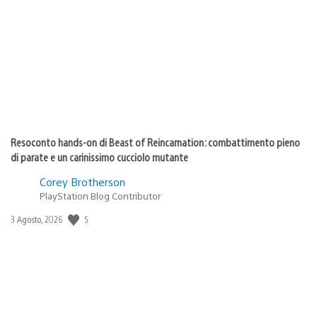
di
pubblicazione:
Resoconto hands-on di Beast of Reincarnation: combattimento pieno
di parate e un carinissimo cucciolo mutante
Corey Brotherson
PlayStation Blog Contributor
5
Data
3 Agosto, 2026
di
pubblicazione: