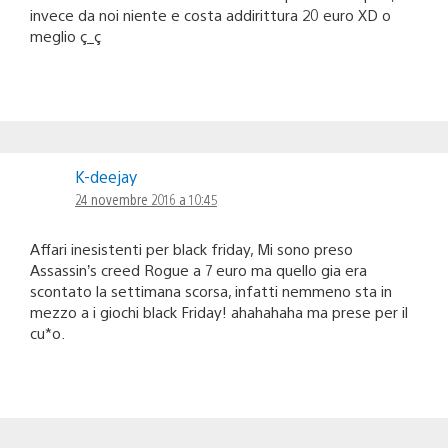
invece da noi niente e costa addirittura 20 euro XD o
meglio ç_ç
K-deejay
24 novembre 2016 a 10:45
Affari inesistenti per black friday, Mi sono preso
Assassin’s creed Rogue a 7 euro ma quello gia era
scontato la settimana scorsa, infatti nemmeno sta in
mezzo a i giochi black Friday! ahahahaha ma prese per il
cu*o.