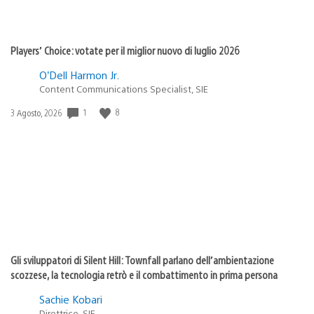
Players’ Choice: votate per il miglior nuovo di luglio 2026
O’Dell Harmon Jr.
Content Communications Specialist, SIE
1
8
Data
3 Agosto, 2026
di
pubblicazione:
Gli sviluppatori di Silent Hill: Townfall parlano dell’ambientazione
scozzese, la tecnologia retrò e il combattimento in prima persona
Sachie Kobari
Direttrice, SIE