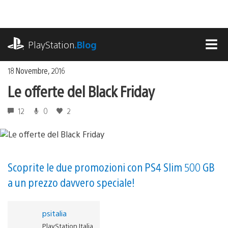
Salta
al
contenuto
playstation.com
PlayStation
.Blog
MEN
18 Novembre, 2016
Le offerte del Black Friday
12
0
2
Scoprite le due promozioni con PS4 Slim 500 GB
a un prezzo davvero speciale!
psitalia
PlayStation Italia