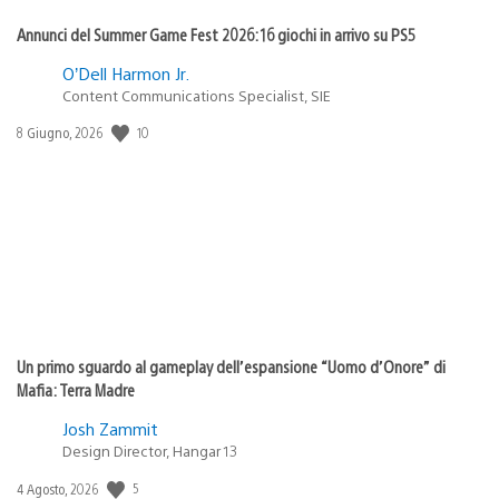
Annunci del Summer Game Fest 2026: 16 giochi in arrivo su PS5
O’Dell Harmon Jr.
Content Communications Specialist, SIE
10
Data
8 Giugno, 2026
di
pubblicazione:
Un primo sguardo al gameplay dell’espansione “Uomo d’Onore” di
Mafia: Terra Madre
Josh Zammit
Design Director, Hangar 13
5
Data
4 Agosto, 2026