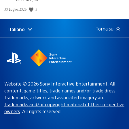
3
Data
30 Luglio, 2026
di
pubblicazione:
Torna su
Italiano
Seleziona
Regione
una
attuale:
Regione
Sony
Interactive
Entertainment
Website © 2026 Sony Interactive Entertainment. All
content, game titles, trade names and/or trade dress,
trademarks, artwork and associated imagery are
trademarks and/or copyright material of their respective
owners
. All rights reserved.