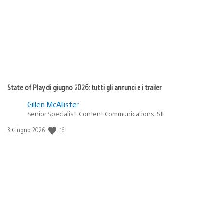
pubblicazione:
State of Play di giugno 2026: tutti gli annunci e i trailer
Gillen McAllister
Senior Specialist, Content Communications, SIE
16
Data
3 Giugno, 2026
di
pubblicazione: