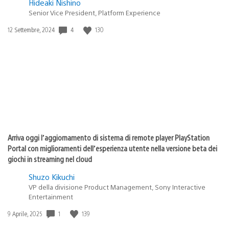
Hideaki Nishino
Senior Vice President, Platform Experience
4
130
Data
12 Settembre, 2024
di
pubblicazione:
Arriva oggi l’aggiornamento di sistema di remote player PlayStation
Portal con miglioramenti dell’esperienza utente nella versione beta dei
giochi in streaming nel cloud
Shuzo Kikuchi
VP della divisione Product Management, Sony Interactive
Entertainment
1
139
Data
9 Aprile, 2025
di