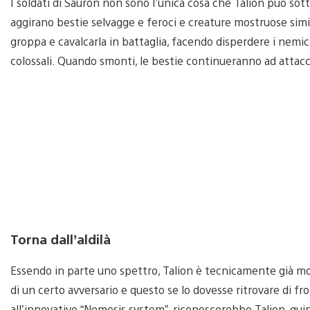
I soldati di Sauron non sono l’unica cosa che Talion può sott
aggirano bestie selvagge e feroci e creature mostruose simili 
groppa e cavalcarla in battaglia, facendo disperdere i nemic
colossali. Quando smonti, le bestie continueranno ad attacca
Torna dall’aldilà
Essendo in parte uno spettro, Talion è tecnicamente già mo
di un certo avversario e questo se lo dovesse ritrovare di f
all’innovativo “Nemesis system”, riconoscerebbe Talion, qui