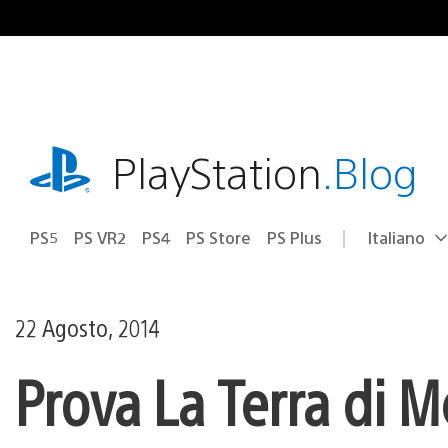
Salta
al
contenuto
playstation.com
PlayStation
.Blog
PS5
PS VR2
PS4
PS Store
PS Plus
Italiano
Seleziona
Regione
una
attuale:
Regione
22 Agosto, 2014
Prova La Terra di 