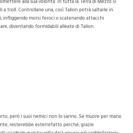
omettere alla sua volontà: in tutta la Terra di Mezzo si
a troll. Controllane una, così Talion potrà saltarle in
i, infliggendo morsi feroci o scatenando attacchi
re, diventando formidabili alleate di Talion.
rto, però i suoi nemici non lo sanno. Se muore per mano
ronte, resterebbe esterrefatto perché, grazie
ndi ucciderlo questa volta darà ancora più soddisfazione