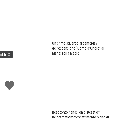
Un primo sguardo al gameplay
dell’espansione “Uomo d’Onore” di
Mafia: Terra Madre
Mi
piace
Resoconto hands-on di Beast of
Reincarnation: combattimento pieno di