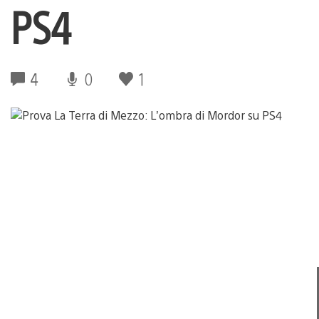
PS4
4
0
1