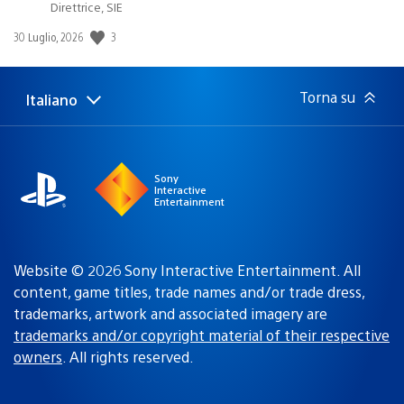
Direttrice, SIE
3
Data
30 Luglio, 2026
di
pubblicazione:
Torna su
Italiano
Seleziona
Regione
una
attuale:
Regione
Sony
Interactive
Entertainment
Website © 2026 Sony Interactive Entertainment. All
content, game titles, trade names and/or trade dress,
trademarks, artwork and associated imagery are
trademarks and/or copyright material of their respective
owners
. All rights reserved.