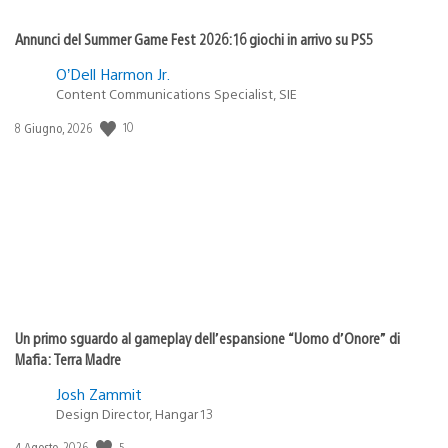
Annunci del Summer Game Fest 2026: 16 giochi in arrivo su PS5
O’Dell Harmon Jr.
Content Communications Specialist, SIE
10
Data
8 Giugno, 2026
di
pubblicazione:
Un primo sguardo al gameplay dell’espansione “Uomo d’Onore” di
Mafia: Terra Madre
Josh Zammit
Design Director, Hangar 13
5
Data
4 Agosto, 2026