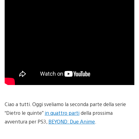
Ciao a tutti. Oggi sveliamo la seconda parte della serie
“Dietro le quinte”
in quattro parti
della prossima
avventura per PS3,
BEYOND: Due Anime
.