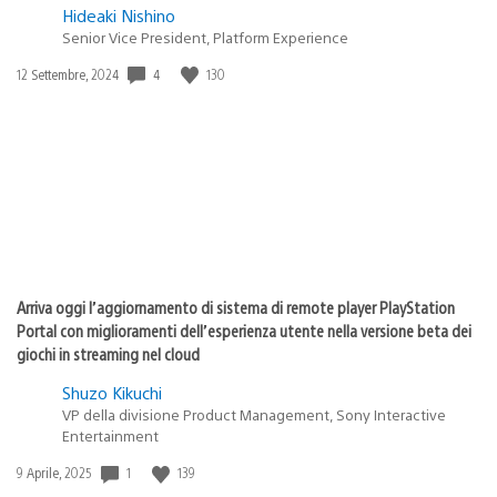
Hideaki Nishino
Senior Vice President, Platform Experience
4
130
Data
12 Settembre, 2024
di
pubblicazione:
Arriva oggi l’aggiornamento di sistema di remote player PlayStation
Portal con miglioramenti dell’esperienza utente nella versione beta dei
giochi in streaming nel cloud
Shuzo Kikuchi
VP della divisione Product Management, Sony Interactive
Entertainment
1
139
Data
9 Aprile, 2025
di