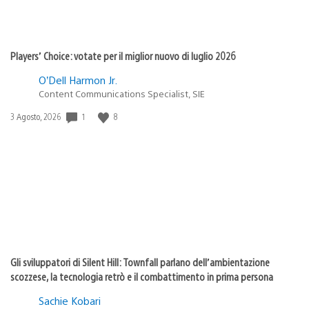
Players’ Choice: votate per il miglior nuovo di luglio 2026
O’Dell Harmon Jr.
Content Communications Specialist, SIE
1
8
Data
3 Agosto, 2026
di
pubblicazione:
Gli sviluppatori di Silent Hill: Townfall parlano dell’ambientazione
scozzese, la tecnologia retrò e il combattimento in prima persona
Sachie Kobari