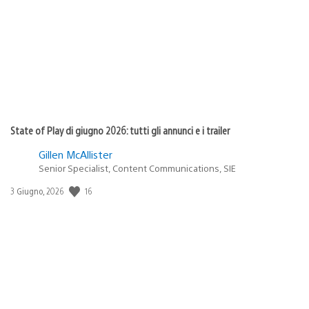
pubblicazione:
State of Play di giugno 2026: tutti gli annunci e i trailer
Gillen McAllister
Senior Specialist, Content Communications, SIE
16
Data
3 Giugno, 2026
di
pubblicazione: