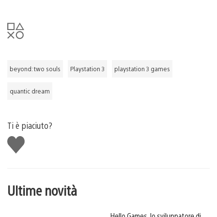
beyond: two souls
Playstation 3
playstation 3 games
quantic dream
Ti è piaciuto?
Mi
piace
Ultime novità
Hello Games, lo sviluppatore di