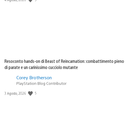
di
pubblicazione:
Resoconto hands-on di Beast of Reincarnation: combattimento pieno
di parate e un carinissimo cucciolo mutante
Corey Brotherson
PlayStation Blog Contributor
5
Data
3 Agosto, 2026
di
pubblicazione: