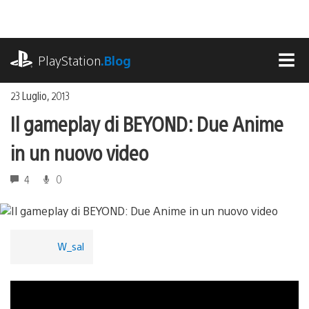
Salta
al
contenuto
playstation.com
PlayStation
.Blog
MEN
23 Luglio, 2013
Il gameplay di BEYOND: Due Anime
in un nuovo video
4
0
W_sal