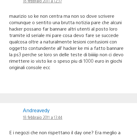
18 febbraio 2011 a 12:37
maurizio so ke non centra ma non so dove scrivere
comunque o sentito una brutta notizia pare che alcuni
hacker possano far bannare altri utenti al posto loro
tramite id seriale mi pare cosa devo fare se succede
qualcosa oltre a naturalmente lesioni contusioni con
oggetto contundente all’ hacker ke mi a fatto bannare
la ps3 perche se loro sn delle teste di biiiiip non ci devo
rimettere io visto ke o speso piu di 1000 euro in giochi
originali console ecc
Andreavedy
18 febbraio 2011 a 13:44
E i negozi che non rispettano il day one? Era meglio a