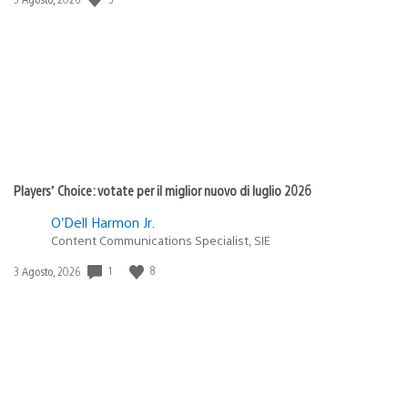
di
pubblicazione:
Players’ Choice: votate per il miglior nuovo di luglio 2026
O’Dell Harmon Jr.
Content Communications Specialist, SIE
1
8
Data
3 Agosto, 2026
di
pubblicazione: