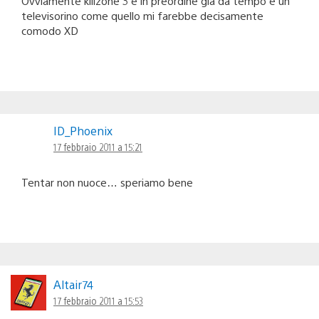
Ovviamente killzone 3 è in preordine già da tempo e un
televisorino come quello mi farebbe decisamente
comodo XD
ID_Phoenix
17 febbraio 2011 a 15:21
Tentar non nuoce… speriamo bene
Altair74
17 febbraio 2011 a 15:53