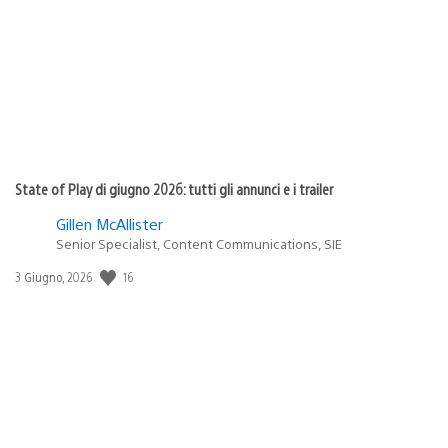
pubblicazione:
State of Play di giugno 2026: tutti gli annunci e i trailer
Gillen McAllister
Senior Specialist, Content Communications, SIE
16
Data
3 Giugno, 2026
di
pubblicazione: