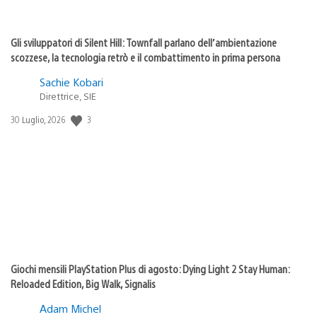
Gli sviluppatori di Silent Hill: Townfall parlano dell’ambientazione
scozzese, la tecnologia retrò e il combattimento in prima persona
Sachie Kobari
Direttrice, SIE
3
Data
30 Luglio, 2026
di
pubblicazione:
Giochi mensili PlayStation Plus di agosto: Dying Light 2 Stay Human:
Reloaded Edition, Big Walk, Signalis
Adam Michel