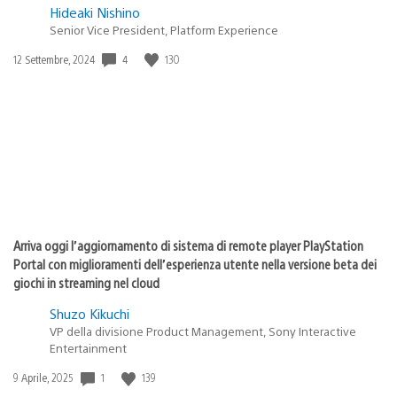
Hideaki Nishino
Senior Vice President, Platform Experience
4
130
Data
12 Settembre, 2024
di
pubblicazione:
Arriva oggi l’aggiornamento di sistema di remote player PlayStation
Portal con miglioramenti dell’esperienza utente nella versione beta dei
giochi in streaming nel cloud
Shuzo Kikuchi
VP della divisione Product Management, Sony Interactive
Entertainment
1
139
Data
9 Aprile, 2025
di