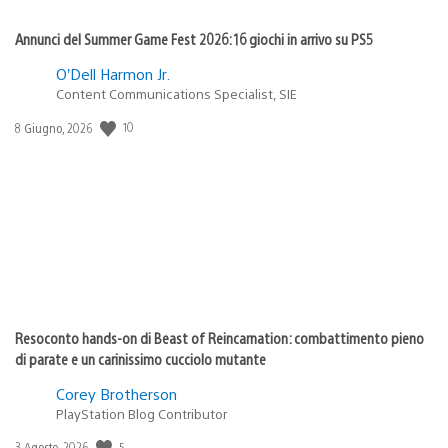
Annunci del Summer Game Fest 2026: 16 giochi in arrivo su PS5
O’Dell Harmon Jr.
Content Communications Specialist, SIE
10
Data
8 Giugno, 2026
di
pubblicazione:
Resoconto hands-on di Beast of Reincarnation: combattimento pieno
di parate e un carinissimo cucciolo mutante
Corey Brotherson
PlayStation Blog Contributor
5
Data
3 Agosto, 2026