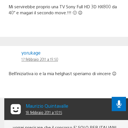
Mi servirebbe proprio una TV Sony Full HD 3D HX800 da
40″ e magari il secondo move.!!! 🙂 😉
yorukage
17 febbraio 2011 a 19:50
Bell’iniziativa io e la mia helghast speriamo di vincere 😉
Maurizio Quintavalle
18 febbraio 2011 a 10:15
vorrei precisare che il concorso E’ SOLO PER ITALIANI