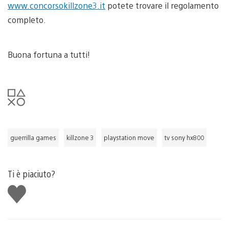
www.concorsokillzone3.it
potete trovare il regolamento
completo.
Buona fortuna a tutti!
guerrilla games
killzone 3
playstation move
tv sony hx800
Ti è piaciuto?
Mi
piace