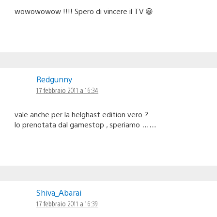
wowowowow !!!! Spero di vincere il TV 😀
Redgunny
17 febbraio 2011 a 16:34
vale anche per la helghast edition vero ?
lo prenotata dal gamestop , speriamo ……
Shiva_Abarai
17 febbraio 2011 a 16:39