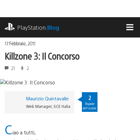
Salta
al
contenuto
playstation.com
PlayStation
.Blog
MEN
17 Febbraio, 2011
Killzone 3: Il Concorso
21
2
2
Maurizio Quintavalle
Risposte
Web Manager, SCE Italia
dell'autore
C
iao a tutti,