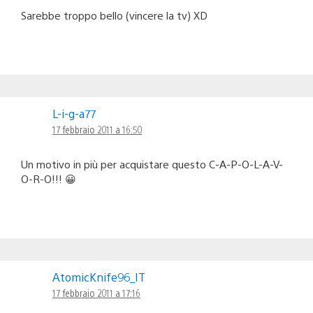
Sarebbe troppo bello (vincere la tv) XD
L-i-g-a77
17 febbraio 2011 a 16:50
Un motivo in più per acquistare questo C-A-P-O-L-A-V-
O-R-O!!! 😀
AtomicKnife96_IT
17 febbraio 2011 a 17:16