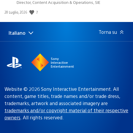
Director, Content Acquisition & Operations, SIE
7
Data
28 Luglio, 2026
di
pubblicazione:
Torna su
Italiano
Seleziona
Regione
una
attuale:
Regione
Sony
Interactive
Entertainment
Website © 2026 Sony Interactive Entertainment. All
content, game titles, trade names and/or trade dress,
trademarks, artwork and associated imagery are
trademarks and/or copyright material of their respective
owners
. All rights reserved.