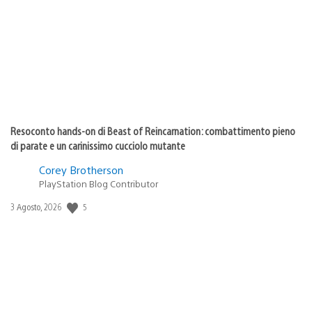
pubblicazione:
Resoconto hands-on di Beast of Reincarnation: combattimento pieno
di parate e un carinissimo cucciolo mutante
Corey Brotherson
PlayStation Blog Contributor
Data
5
3 Agosto, 2026
di
pubblicazione: