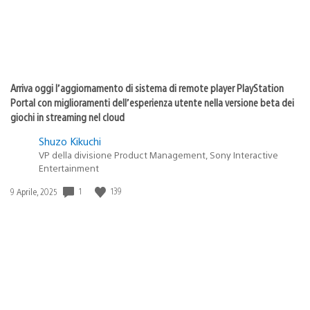
Arriva oggi l’aggiornamento di sistema di remote player PlayStation
Portal con miglioramenti dell’esperienza utente nella versione beta dei
giochi in streaming nel cloud
Shuzo Kikuchi
VP della divisione Product Management, Sony Interactive
Entertainment
Data
1
139
9 Aprile, 2025
di
pubblicazione: