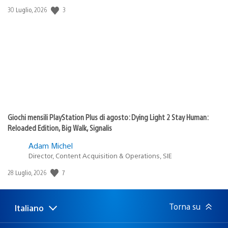
Data
3
30 Luglio, 2026
di
pubblicazione:
Giochi mensili PlayStation Plus di agosto: Dying Light 2 Stay Human:
Reloaded Edition, Big Walk, Signalis
Adam Michel
Director, Content Acquisition & Operations, SIE
Data
7
28 Luglio, 2026
di
pubblicazione:
Torna su
Italiano
Seleziona
Regione
una
attuale:
Regione