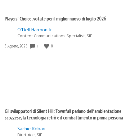
Players’ Choice: votate per il miglior nuovo di luglio 2026
O’Dell Harmon Jr.
Content Communications Specialist, SIE
Data
1
8
3 Agosto, 2026
di
pubblicazione:
Gli sviluppatori di Silent Hill: Townfall parlano dell’ambientazione
scozzese, la tecnologia retrò e il combattimento in prima persona
Sachie Kobari
Direttrice, SIE