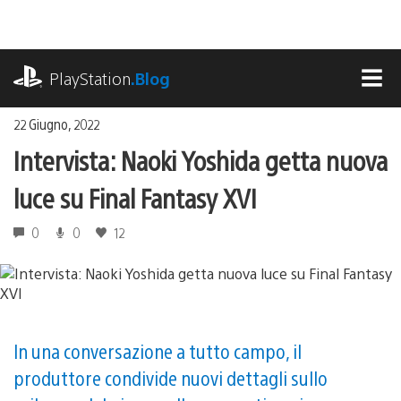
Salta
al
contenuto
playstation.com
PlayStation
.Blog
MEN
22 Giugno, 2022
Intervista: Naoki Yoshida getta nuova
luce su Final Fantasy XVI
0
0
12
In una conversazione a tutto campo, il
produttore condivide nuovi dettagli sullo