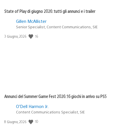
State of Play di giugno 2026: tutti gli annunci e i trailer
Gillen McAllister
Senior Specialist, Content Communications, SIE
Data
16
3 Giugno, 2026
di
pubblicazione:
Annunci del Summer Game Fest 2026: 16 giochi in arrivo su PS5
O’Dell Harmon Jr.
Content Communications Specialist, SIE
Data
10
8 Giugno, 2026
di