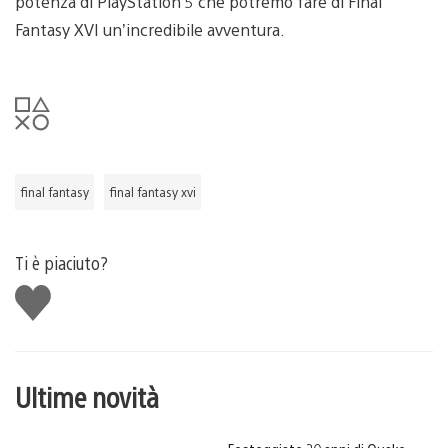
potenza di PlayStation 5 che potremo fare di Final
Fantasy XVI un’incredibile avventura.
final fantasy
final fantasy xvi
Ti è piaciuto?
Mi
piace
Ultime novità