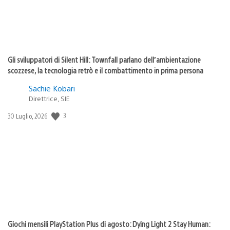
Gli sviluppatori di Silent Hill: Townfall parlano dell’ambientazione
scozzese, la tecnologia retrò e il combattimento in prima persona
Sachie Kobari
Direttrice, SIE
Data
3
30 Luglio, 2026
di
pubblicazione:
Giochi mensili PlayStation Plus di agosto: Dying Light 2 Stay Human: