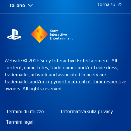
Torna su
Italiano
Seleziona
Regione
una
attuale:
Regione
Sony
Interactive
Entertainment
Website © 2026 Sony Interactive Entertainment. All
content, game titles, trade names and/or trade dress,
trademarks, artwork and associated imagery are
trademarks and/or copyright material of their respective
owners
. All rights reserved.
Termini di utilizzo
Informativa sulla privacy
Termini legali