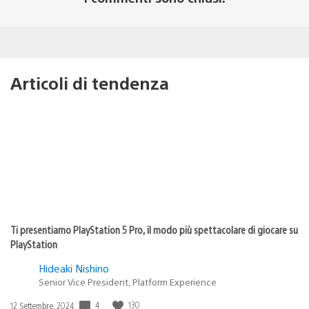
Articoli di tendenza
Ti presentiamo PlayStation 5 Pro, il modo più spettacolare di giocare su
PlayStation
Hideaki Nishino
Senior Vice President, Platform Experience
Data
4
130
12 Settembre, 2024