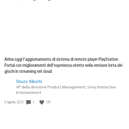
di
pubblicazione:
Arriva oggi l’aggiornamento di sistema di remote player PlayStation
Portal con miglioramenti dell’esperienza utente nella versione beta dei
giochi in streaming nel cloud
Shuzo Kikuchi
VP della divisione Product Management, Sony Interactive
Entertainment
Data
1
139
9 Aprile, 2025
di
pubblicazione: