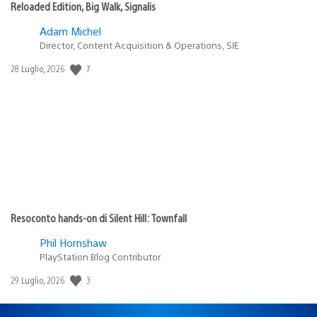
Reloaded Edition, Big Walk, Signalis
Adam Michel
Director, Content Acquisition & Operations, SIE
Data
7
28 Luglio, 2026
di
pubblicazione:
Resoconto hands-on di Silent Hill: Townfall
Phil Hornshaw
PlayStation Blog Contributor
Data
3
29 Luglio, 2026
di
pubblicazione: