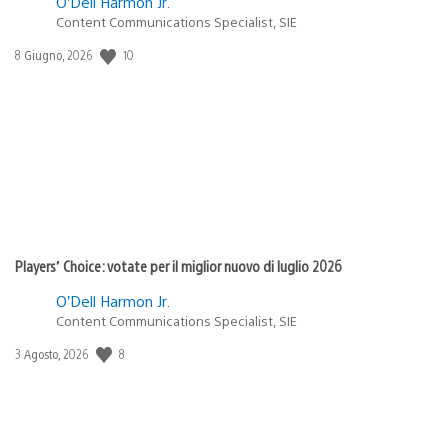
O’Dell Harmon Jr.
Content Communications Specialist, SIE
Data
10
8 Giugno, 2026
di
pubblicazione:
Players’ Choice: votate per il miglior nuovo di luglio 2026
O’Dell Harmon Jr.
Content Communications Specialist, SIE
Data
8
3 Agosto, 2026
di
pubblicazione: