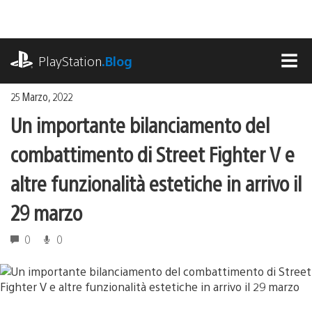
Salta
al
contenuto
playstation.com
PlayStation
.Blog
MEN
25 Marzo, 2022
Un importante bilanciamento del
combattimento di Street Fighter V e
altre funzionalità estetiche in arrivo il
29 marzo
0
0