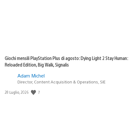
pubblicazione:
Giochi mensili PlayStation Plus di agosto: Dying Light 2 Stay Human:
Reloaded Edition, Big Walk, Signalis
Adam Michel
Director, Content Acquisition & Operations, SIE
Data
7
28 Luglio, 2026
di
pubblicazione: