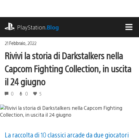
Salta
al
contenuto
playstation.com
PlayStation
.Blog
MEN
21 Febbraio, 2022
Rivivi la storia di Darkstalkers nella
Capcom Fighting Collection, in uscita
il 24 giugno
0
0
5
La raccolta di 10 classici arcade da due giocatori