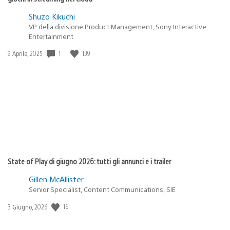
Shuzo Kikuchi
VP della divisione Product Management, Sony Interactive
Entertainment
Data
1
139
9 Aprile, 2025
di
pubblicazione:
State of Play di giugno 2026: tutti gli annunci e i trailer
Gillen McAllister
Senior Specialist, Content Communications, SIE
Data
16
3 Giugno, 2026
di
pubblicazione: