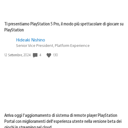
Ti presentiamo PlayStation 5 Pro, il modo più spettacolare di giocare su
PlayStation
Hideaki Nishino
Senior Vice President, Platform Experience
Data
4
130
12 Settembre, 2024
di
pubblicazione:
Arriva oggi l’aggiornamento di sistema di remote player PlayStation
Portal con miglioramenti dell’esperienza utente nella versione beta dei
giochi in streaming nel cloud