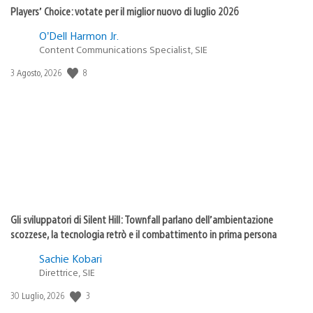
Players’ Choice: votate per il miglior nuovo di luglio 2026
O’Dell Harmon Jr.
Content Communications Specialist, SIE
Data
8
3 Agosto, 2026
di
pubblicazione:
Gli sviluppatori di Silent Hill: Townfall parlano dell’ambientazione
scozzese, la tecnologia retrò e il combattimento in prima persona
Sachie Kobari
Direttrice, SIE
Data
3
30 Luglio, 2026
di