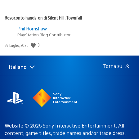
Resoconto hands-on di Silent Hill: Townfall
Phil Hornshaw
PlayStation Blog Contributor
Data
3
29 Luglio, 2026
di
pubblicazione:
Torna su
Italiano
Seleziona
Regione
una
attuale:
Regione
Sony
Interactive
Entertainment
Website © 2026 Sony Interactive Entertainment. All
content, game titles, trade names and/or trade dress,