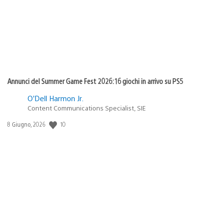
Annunci del Summer Game Fest 2026: 16 giochi in arrivo su PS5
O’Dell Harmon Jr.
Content Communications Specialist, SIE
Data
10
8 Giugno, 2026
di
pubblicazione: