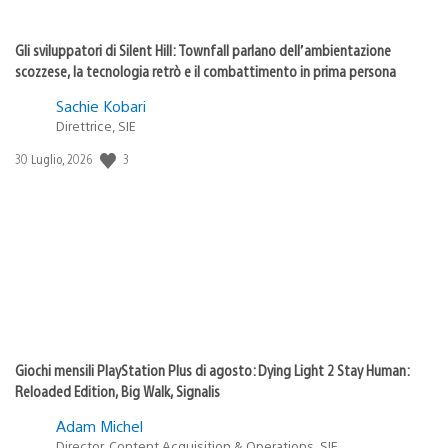
Gli sviluppatori di Silent Hill: Townfall parlano dell’ambientazione
scozzese, la tecnologia retrò e il combattimento in prima persona
Sachie Kobari
Direttrice, SIE
3
Data
30 Luglio, 2026
di
pubblicazione:
Giochi mensili PlayStation Plus di agosto: Dying Light 2 Stay Human:
Reloaded Edition, Big Walk, Signalis
Adam Michel
Director, Content Acquisition & Operations, SIE