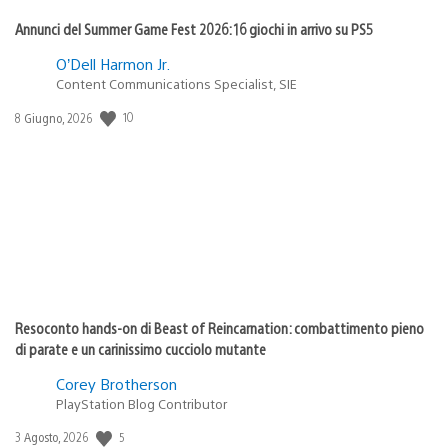
Annunci del Summer Game Fest 2026: 16 giochi in arrivo su PS5
O’Dell Harmon Jr.
Content Communications Specialist, SIE
10
Data
8 Giugno, 2026
di
pubblicazione:
Resoconto hands-on di Beast of Reincarnation: combattimento pieno
di parate e un carinissimo cucciolo mutante
Corey Brotherson
PlayStation Blog Contributor
5
Data
3 Agosto, 2026