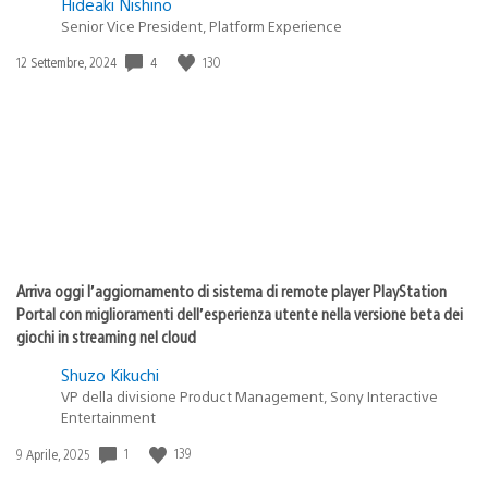
Hideaki Nishino
Senior Vice President, Platform Experience
4
130
Data
12 Settembre, 2024
di
pubblicazione:
Arriva oggi l’aggiornamento di sistema di remote player PlayStation
Portal con miglioramenti dell’esperienza utente nella versione beta dei
giochi in streaming nel cloud
Shuzo Kikuchi
VP della divisione Product Management, Sony Interactive
Entertainment
1
139
Data
9 Aprile, 2025
di