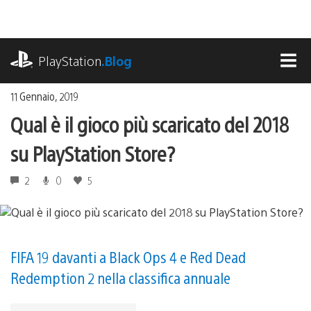
Salta
al
contenuto
playstation.com
PlayStation
.Blog
MEN
11 Gennaio, 2019
Qual è il gioco più scaricato del 2018
su PlayStation Store?
2
0
5
FIFA 19 davanti a Black Ops 4 e Red Dead
Redemption 2 nella classifica annuale