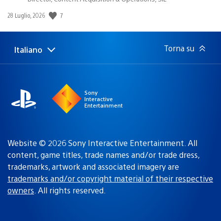
7
Data
28 Luglio, 2026
di
pubblicazione:
Torna su
Italiano
Seleziona
Regione
una
attuale:
Regione
Sony
Interactive
Entertainment
Website © 2026 Sony Interactive Entertainment. All
content, game titles, trade names and/or trade dress,
trademarks, artwork and associated imagery are
trademarks and/or copyright material of their respective
owners
. All rights reserved.