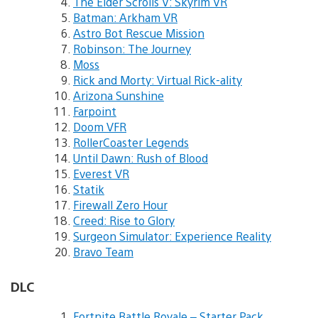
The Elder Scrolls V: Skyrim VR
Batman: Arkham VR
Astro Bot Rescue Mission
Robinson: The Journey
Moss
Rick and Morty: Virtual Rick-ality
Arizona Sunshine
Farpoint
Doom VFR
RollerCoaster Legends
Until Dawn: Rush of Blood
Everest VR
Statik
Firewall Zero Hour
Creed: Rise to Glory
Surgeon Simulator: Experience Reality
Bravo Team
DLC
Fortnite Battle Royale – Starter Pack