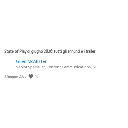
pubblicazione:
State of Play di giugno 2026: tutti gli annunci e i trailer
Gillen McAllister
Senior Specialist, Content Communications, SIE
16
Data
3 Giugno, 2026
di
pubblicazione: