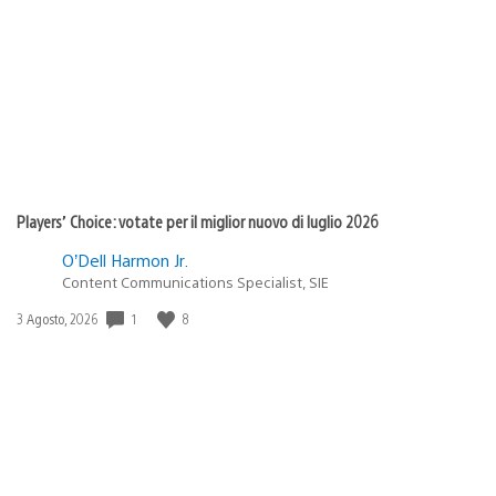
di
pubblicazione:
Players’ Choice: votate per il miglior nuovo di luglio 2026
O’Dell Harmon Jr.
Content Communications Specialist, SIE
1
8
Data
3 Agosto, 2026
di
pubblicazione: