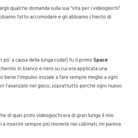
rgli qualche domanda sulla sua “vita per i videogiochi”
o abbiamo fatto accomodare e gli abbiamo chiesto di
un po’ a causa della lunga coda!) fu il primo
Space
chermo in bianco e nero su cui era applicata una
do bene l’impulso iniziale a fare sempre meglio a ogni
à con l’avanzare nel gioco, soprattutto perché ogni nuovo
he di quei primi videogiochi era di gran lunga il mio
tori a inserire sempre più monete nei cabinati, mi pareva