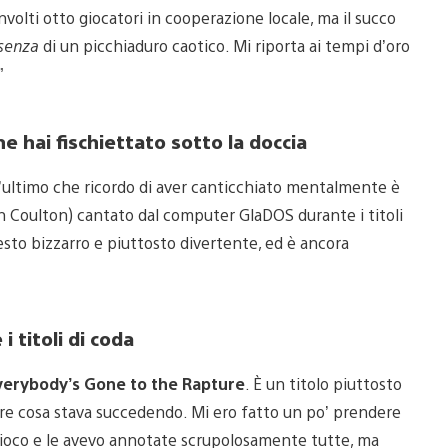
volti otto giocatori in cooperazione locale, ma il succo
ssenza
di un picchiaduro caotico. Mi riporta ai tempi d’oro
”
he hai fischiettato sotto la doccia
a l’ultimo che ricordo di aver canticchiato mentalmente è
than Coulton) cantato dal computer GlaDOS durante i titoli
esto bizzarro e piuttosto divertente, ed è ancora
i titoli di coda
verybody’s Gone to the Rapture
. È un titolo piuttosto
pere cosa stava succedendo. Mi ero fatto un po’ prendere
ioco e le avevo annotate scrupolosamente tutte, ma