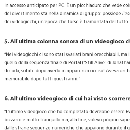
in accesso anticipato per PC. È un picchiaduro che vede coin
del divertimento sta nella dinamica di gruppo: possiede
l’e
dei videogiochi, un’epoca che forse è tramontata del tutto.
5. All’ultima colonna sonora di un videogioco c
“Nei videogiochi ci sono stati svariati brani orecchiabili, m
quello della sequenza finale di Portal (“Still Alive” di Jona
di coda, subito dopo averlo in apparenza ucciso! Aveva un t
memorabile dopo tutti questi anni.”
6. All’ultimo videogioco di cui hai visto scorrere 
“L’ultimo videogioco che ho completato dovrebbe essere
E
bizzarro e molto tranquillo ma, alla fine, volevo proprio sa
dalle strane sequenze numeriche che appaiono durante il g