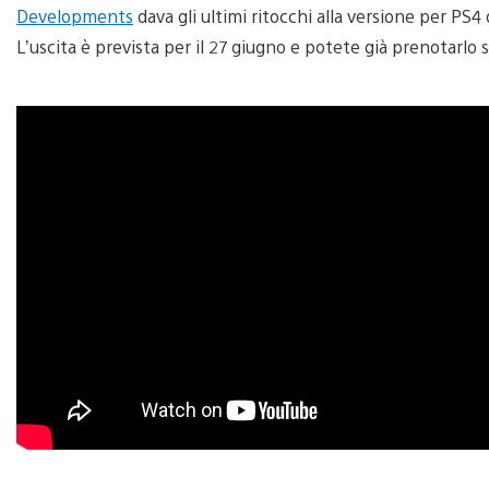
Developments
dava gli ultimi ritocchi alla versione per PS
L’uscita è prevista per il 27 giugno e potete già prenotarlo 