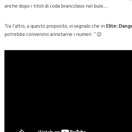
anche dopo i titoli di coda brancolavo nel buio…
Tra l’altro, a questo proposito, vi segnalo che in
Elite: Dang
potrebbe convenirvi annotarne i numeri .” 😉