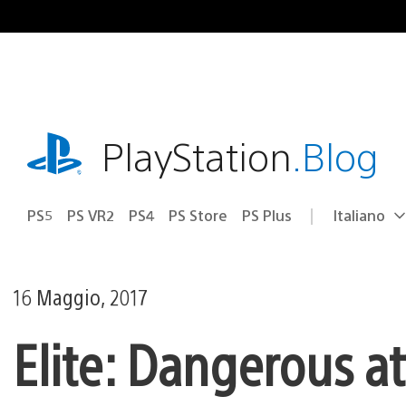
Salta
al
contenuto
playstation.com
PlayStation
.Blog
PS5
PS VR2
PS4
PS Store
PS Plus
Italiano
Seleziona
Regione
una
attuale:
Regione
16 Maggio, 2017
Elite: Dangerous at