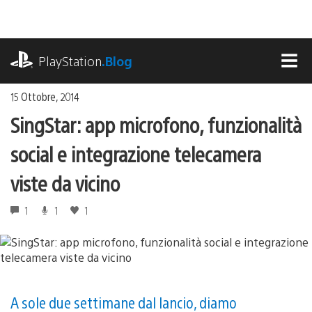
Salta
al
contenuto
playstation.com
PlayStation
.Blog
MEN
15 Ottobre, 2014
SingStar: app microfono, funzionalità
social e integrazione telecamera
viste da vicino
1
1
1
A sole due settimane dal lancio, diamo