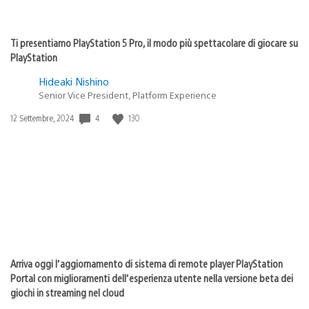
Ti presentiamo PlayStation 5 Pro, il modo più spettacolare di giocare su
PlayStation
Hideaki Nishino
Senior Vice President, Platform Experience
4
130
Data
12 Settembre, 2024
di
pubblicazione:
Arriva oggi l’aggiornamento di sistema di remote player PlayStation
Portal con miglioramenti dell’esperienza utente nella versione beta dei
giochi in streaming nel cloud