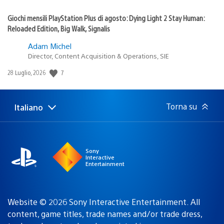
Giochi mensili PlayStation Plus di agosto: Dying Light 2 Stay Human:
Reloaded Edition, Big Walk, Signalis
Adam Michel
Director, Content Acquisition & Operations, SIE
7
Data
28 Luglio, 2026
di
pubblicazione:
Torna su
Italiano
Seleziona
Regione
una
attuale:
Regione
Sony
Interactive
Entertainment
Website © 2026 Sony Interactive Entertainment. All
content, game titles, trade names and/or trade dress,