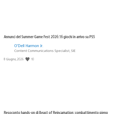
Annunci del Summer Game Fest 2026: 16 giochi in arrivo su PS5
O’Dell Harmon Jr.
Content Communications Specialist, SIE
10
Data
8 Giugno, 2026
di
pubblicazione:
Resoconto hands-on di Beast of Reincarnation: combattimento pieno