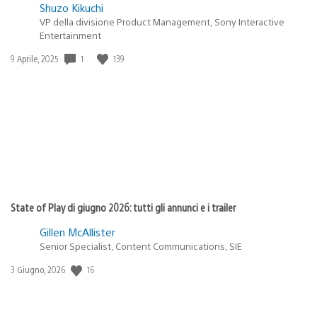
Shuzo Kikuchi
VP della divisione Product Management, Sony Interactive
Entertainment
1
139
Data
9 Aprile, 2025
di
pubblicazione:
State of Play di giugno 2026: tutti gli annunci e i trailer
Gillen McAllister
Senior Specialist, Content Communications, SIE
16
Data
3 Giugno, 2026
di
pubblicazione: