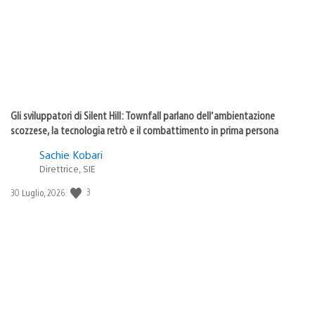
Gli sviluppatori di Silent Hill: Townfall parlano dell’ambientazione
scozzese, la tecnologia retrò e il combattimento in prima persona
Sachie Kobari
Direttrice, SIE
3
Data
30 Luglio, 2026
di
pubblicazione: