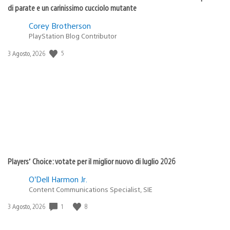
di parate e un carinissimo cucciolo mutante
Corey Brotherson
PlayStation Blog Contributor
5
Data
3 Agosto, 2026
di
pubblicazione:
Players’ Choice: votate per il miglior nuovo di luglio 2026
O’Dell Harmon Jr.
Content Communications Specialist, SIE
1
8
Data
3 Agosto, 2026
di
pubblicazione: