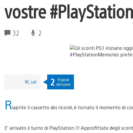
vostre #PlayStatio
32
2
2
Risposte
W_sal
dell'autore
R
iaprite il cassetto dei ricordi, è tornato il momento di 
E’ arrivato il turno di PlayStation 3! Approfittate degli scont