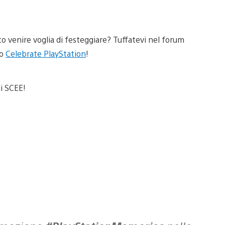
tto venire voglia di festeggiare? Tuffatevi nel forum
ro
Celebrate PlayStation
!
i SCEE!