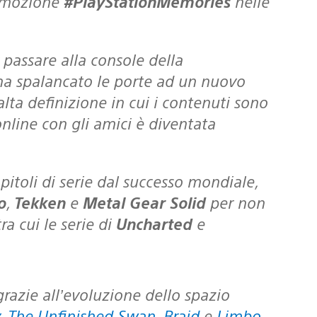
romozione
#PlayStationMemories
nelle
r passare alla console della
 ha spalancato le porte ad un nuovo
lta definizione in cui i contenuti sono
online con gli amici è diventata
o
,
Tekken
e
Metal Gear Solid
per non
ra cui le serie di
Uncharted
e
,
The Unfinished Swan
,
Braid
e
Limbo
.