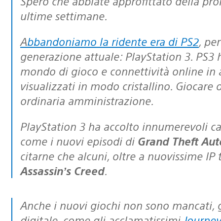
Spero che abbiate approfittato della p
ultime settimane.
Abbandoniamo la ridente era di PS2
, pe
generazione attuale: PlayStation 3. PS3
mondo di gioco e connettività online in a
visualizzati in modo cristallino. Giocare 
ordinaria amministrazione.
PlayStation 3 ha accolto innumerevoli capitoli di serie dal successo mondiale,
come i nuovi episodi di
Grand Theft Aut
citarne che alcuni, oltre a nuovissime IP t
Assassin’s Creed
.
Anche i nuovi giochi non sono mancati, grazie all’evoluzione dello spazio
digitale, come gli acclamatissimi
Journey