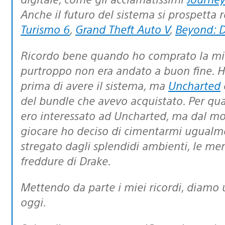
Anche il futuro del sistema si prospetta r
Turismo 6
,
Grand Theft Auto V
,
Beyond: 
Ricordo bene quando ho comprato la mia PS3, anche se il mio pre-ordine
purtroppo non era andato a buon fine.
prima di avere il sistema, ma
Uncharted
del bundle che avevo acquistato. Per quan
ero interessato ad Uncharted, ma dal mom
giocare ho deciso di cimentarmi ugualme
stregato dagli splendidi ambienti, le mer
freddure di Drake.
Mettendo da parte i miei ricordi, diamo un’occhiata ai nuovi sconti in vigore da
oggi.