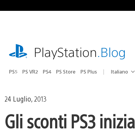
Salta
al
contenuto
playstation.com
PlayStation
.Blog
PS5
PS VR2
PS4
PS Store
PS Plus
Italiano
Seleziona
Regione
una
attuale:
Regione
24 Luglio, 2013
Gli sconti PS3 iniz