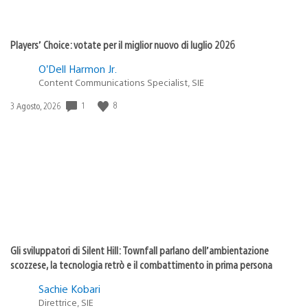
Players’ Choice: votate per il miglior nuovo di luglio 2026
O’Dell Harmon Jr.
Content Communications Specialist, SIE
1
8
Data
3 Agosto, 2026
di
pubblicazione:
Gli sviluppatori di Silent Hill: Townfall parlano dell’ambientazione
scozzese, la tecnologia retrò e il combattimento in prima persona
Sachie Kobari
Direttrice, SIE