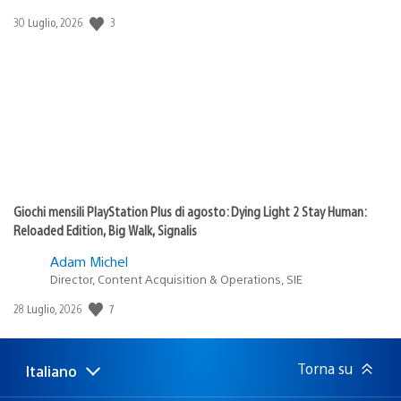
3
Data
30 Luglio, 2026
di
pubblicazione:
Giochi mensili PlayStation Plus di agosto: Dying Light 2 Stay Human:
Reloaded Edition, Big Walk, Signalis
Adam Michel
Director, Content Acquisition & Operations, SIE
7
Data
28 Luglio, 2026
di
pubblicazione:
Torna su
Italiano
Seleziona
Regione
una
attuale: