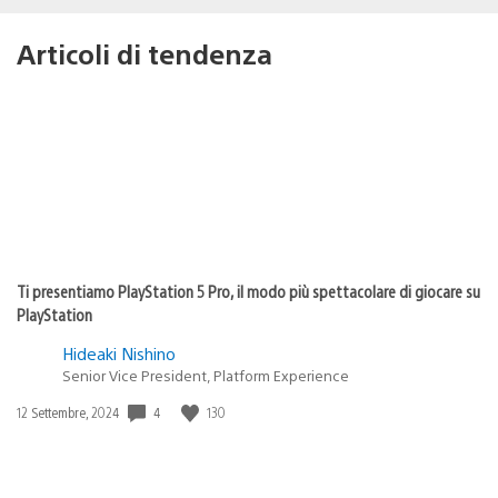
Articoli di tendenza
Ti presentiamo PlayStation 5 Pro, il modo più spettacolare di giocare su
PlayStation
Hideaki Nishino
Senior Vice President, Platform Experience
4
130
Data
12 Settembre, 2024
di
pubblicazione: