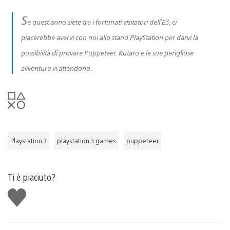
S
e quest’anno siete tra i fortunati visitatori dell’E3, ci
piacerebbe avervi con noi allo stand PlayStation per darvi la
possibilità di provare Puppeteer. Kutaro e le sue perigliose
avventure vi attendono.
Playstation 3
playstation 3 games
puppeteer
Ti è piaciuto?
Mi
piace