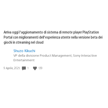
Arriva oggi l’aggiornamento di sistema di remote player PlayStation
Portal con miglioramenti dell’esperienza utente nella versione beta dei
giochi in streaming nel cloud
Shuzo Kikuchi
VP della divisione Product Management, Sony Interactive
Entertainment
1
139
Data
9 Aprile, 2025
di
pubblicazione: