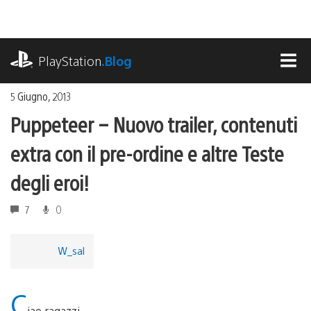
Salta
al
contenuto
playstation.com
PlayStation
.Blog
MEN
5 Giugno, 2013
Puppeteer – Nuovo trailer, contenuti
extra con il pre-ordine e altre Teste
degli eroi!
7
0
W_sal
C
iao ragazzi,