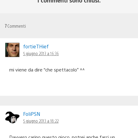
I commenti sono chiusi.
7
Commenti
fortieTHief
5 giugno 2013 a 16:36
mi viene da dire “che spettacolo” ^^
FoliPSN
5 giugno 2013 a 18:22
Davvero carino questo gioco, potrei anche farci un