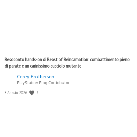
di
pubblicazione:
Resoconto hands-on di Beast of Reincarnation: combattimento pieno
di parate e un carinissimo cucciolo mutante
Corey Brotherson
PlayStation Blog Contributor
5
Data
3 Agosto, 2026
di
pubblicazione: