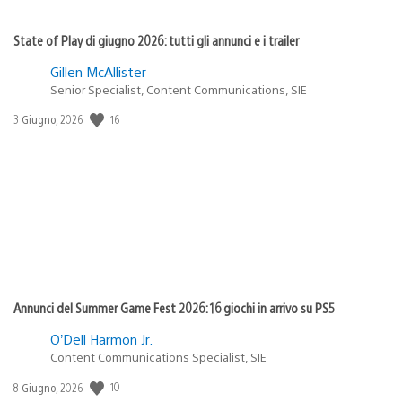
State of Play di giugno 2026: tutti gli annunci e i trailer
Gillen McAllister
Senior Specialist, Content Communications, SIE
16
Data
3 Giugno, 2026
di
pubblicazione:
Annunci del Summer Game Fest 2026: 16 giochi in arrivo su PS5
O’Dell Harmon Jr.
Content Communications Specialist, SIE
10
Data
8 Giugno, 2026