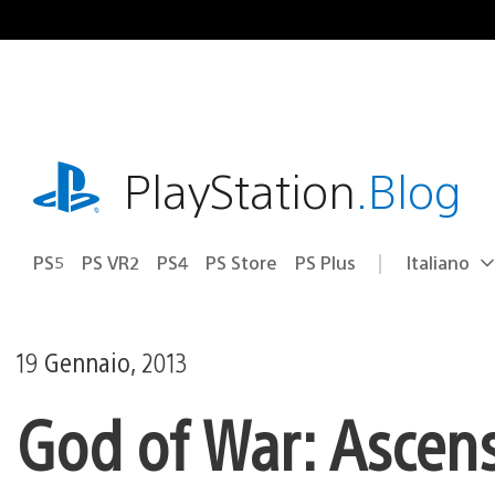
Salta
al
contenuto
playstation.com
PlayStation
.Blog
PS5
PS VR2
PS4
PS Store
PS Plus
Italiano
Seleziona
Regione
una
attuale:
Regione
19 Gennaio, 2013
God of War: Ascens