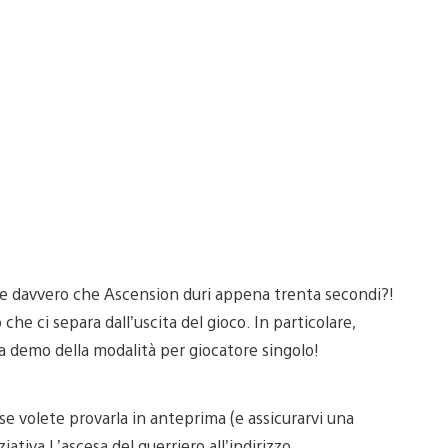
te davvero che Ascension duri appena trenta secondi?!
che ci separa dall’uscita del gioco. In particolare,
na demo della modalità per giocatore singolo!
e volete provarla in anteprima (e assicurarvi una
iativa L’ascesa del guerriero all’indirizzo