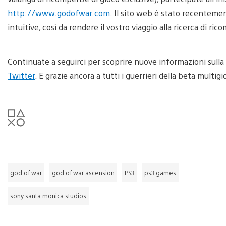
http://www.godofwar.com
. Il sito web è stato recenteme
intuitive, così da rendere il vostro viaggio alla ricerca di r
Continuate a seguirci per scoprire nuove informazioni sulla
Twitter
. E grazie ancora a tutti i guerrieri della beta multig
god of war
god of war ascension
PS3
ps3 games
sony santa monica studios