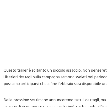
Questo trailer è soltanto un piccolo assaggio. Non pensere
Ulteriori dettagli sulla campagna saranno svelati nel periodo 
possiamo anticiparvi che a fine febbraio sarà disponibile u
Nelle prossime settimane annunceremo tutti i dettagli, ma s
valanga di ricompense di gioco esclusive), partecipate all’iniz