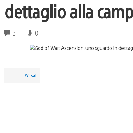
dettaglio alla cam
3
0
W_sal