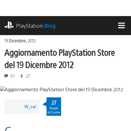
Salta
al
contenuto
playstation.com
PlayStation
.Blog
MEN
19 Dicembre, 2012
Aggiornamento PlayStation Store
del 19 Dicembre 2012
97
27
27
W_sal
Risposte
dell'autore
C