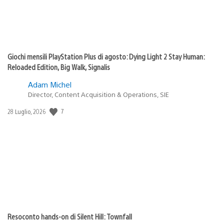
Giochi mensili PlayStation Plus di agosto: Dying Light 2 Stay Human:
Reloaded Edition, Big Walk, Signalis
Adam Michel
Director, Content Acquisition & Operations, SIE
7
Data
28 Luglio, 2026
di
pubblicazione:
Resoconto hands-on di Silent Hill: Townfall