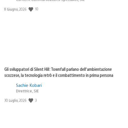
10
Data
8 Giugno, 2026
di
pubblicazione:
Gli sviluppatori di Silent Hill: Townfall parlano dell’ambientazione
scozzese, la tecnologia retrò e il combattimento in prima persona
Sachie Kobari
Direttrice, SIE
3
Data
30 Luglio, 2026
di
pubblicazione: