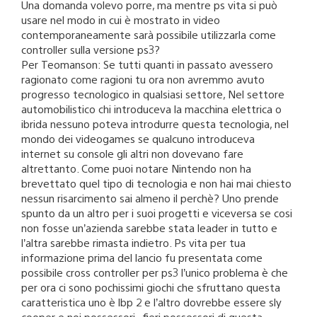
Una domanda volevo porre, ma mentre ps vita si può
usare nel modo in cui è mostrato in video
contemporaneamente sarà possibile utilizzarla come
controller sulla versione ps3?
Per Teomanson: Se tutti quanti in passato avessero
ragionato come ragioni tu ora non avremmo avuto
progresso tecnologico in qualsiasi settore, Nel settore
automobilistico chi introduceva la macchina elettrica o
ibrida nessuno poteva introdurre questa tecnologia, nel
mondo dei videogames se qualcuno introduceva
internet su console gli altri non dovevano fare
altrettanto. Come puoi notare Nintendo non ha
brevettato quel tipo di tecnologia e non hai mai chiesto
nessun risarcimento sai almeno il perchè? Uno prende
spunto da un altro per i suoi progetti e viceversa se cosi
non fosse un’azienda sarebbe stata leader in tutto e
l’altra sarebbe rimasta indietro. Ps vita per tua
informazione prima del lancio fu presentata come
possibile cross controller per ps3 l’unico problema è che
per ora ci sono pochissimi giochi che sfruttano questa
caratteristica uno è lbp 2 e l’altro dovrebbe essere sly
cooper e noi possessori , fieri possessori di questa