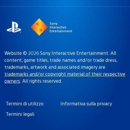
Seleziona
Regione
una
attuale:
Regione
Sony
Interactive
Entertainment
Website © 2026 Sony Interactive Entertainment. All
content, game titles, trade names and/or trade dress,
trademarks, artwork and associated imagery are
trademarks and/or copyright material of their respective
owners
. All rights reserved.
Termini di utilizzo
Informativa sulla privacy
Termini legali