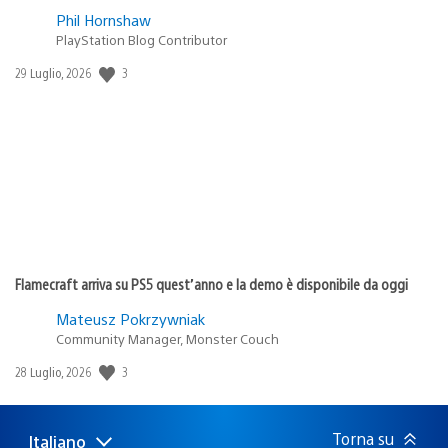
Phil Hornshaw
PlayStation Blog Contributor
3
Data
29 Luglio, 2026
di
pubblicazione:
Flamecraft arriva su PS5 quest’anno e la demo è disponibile da oggi
Mateusz Pokrzywniak
Community Manager, Monster Couch
3
Data
28 Luglio, 2026
di
pubblicazione:
Torna su
Italiano