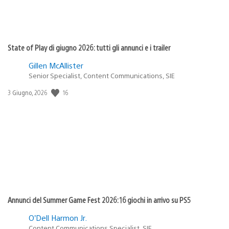
State of Play di giugno 2026: tutti gli annunci e i trailer
Gillen McAllister
Senior Specialist, Content Communications, SIE
16
Data
3 Giugno, 2026
di
pubblicazione:
Annunci del Summer Game Fest 2026: 16 giochi in arrivo su PS5
O’Dell Harmon Jr.
Content Communications Specialist, SIE