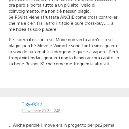
ora però si porta tutto a un più alto livello di
coinvolgimento, ma non c’è nessun plagio.
Se PSVita viene sfruttata ANCHE come cross controller
che male c’è? Tra l’altro il titolo è pure cross-buy….. a
me l’idea fa solo piacere.
P.S. spero il discorso sul Move non verta anch’esso sul
plagio, perché Move e Wiimote sono tanto simili quanto
lo sono le automobili a idrogeno e quelle a vapore. Però
troppi nintendari ignoranti non lo hanno ancora capito; lo
sa bene Brisngr-81 che come me frequenta altri siti…..
Tixy-0012
9 novembre 2012 a 12:48
…Anche perché il move era in progetto per ps2 prima