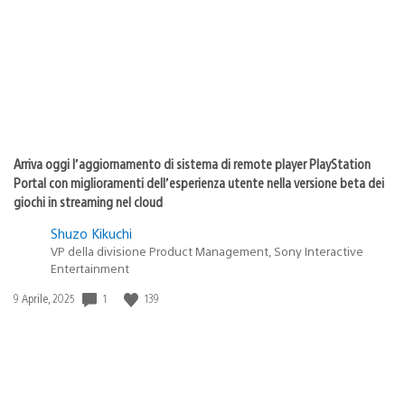
pubblicazione:
Arriva oggi l’aggiornamento di sistema di remote player PlayStation
Portal con miglioramenti dell’esperienza utente nella versione beta dei
giochi in streaming nel cloud
Shuzo Kikuchi
VP della divisione Product Management, Sony Interactive
Entertainment
1
139
Data
9 Aprile, 2025
di
pubblicazione: