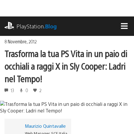
Salta
al
contenuto
playstation.com
PlayStation
.Blog
MEN
8 Novembre, 2012
Trasforma la tua PS Vita in un paio di
occhiali a raggi X in Sly Cooper: Ladri
nel Tempo!
13
0
2
Maurizio Quintavalle
Web Manager, SCE Italia