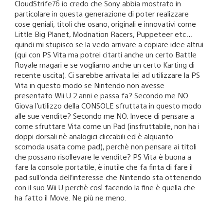
CloudStrife76 io credo che Sony abbia mostrato in
particolare in questa generazione di poter realizzare
cose geniali, titoli che osano, originali e innovativi come
Little Big Planet, Modnation Racers, Puppeteer etc…
quindi mi stupisco se la vedo arrivare a copiare idee altrui
(qui con PS Vita ma potrei citarti anche un certo Battle
Royale magari e se vogliamo anche un certo Karting di
recente uscita). Ci sarebbe arrivata lei ad utilizzare la PS
Vita in questo modo se Nintendo non avesse
presentato Wii U 2 anni e passa fa? Secondo me NO.
Giova l’utilizzo della CONSOLE sfruttata in questo modo
alle sue vendite? Secondo me NO. Invece di pensare a
come sfruttare Vita come un Pad (insfruttabile, non ha i
doppi dorsali nè analogici cliccabili ed è alquanto
scomoda usata come pad), perchè non pensare ai titoli
che possano risollevare le vendite? PS Vita è buona a
fare la console portatile, è inutile che fa finta di fare il
pad sull’onda dell’interesse che Nintendo sta ottenendo
con il suo Wii U perchè così facendo la fine è quella che
ha fatto il Move. Ne più ne meno.