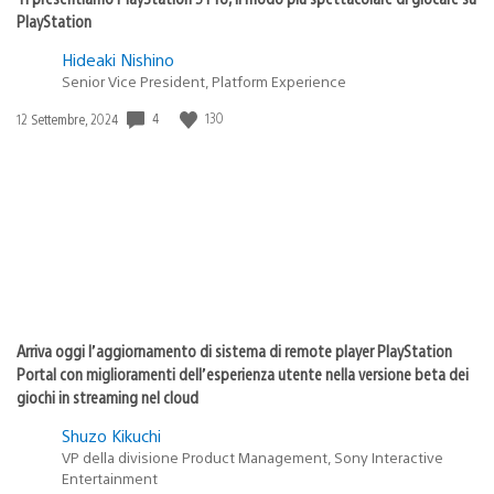
PlayStation
Hideaki Nishino
Senior Vice President, Platform Experience
4
130
Data
12 Settembre, 2024
di
pubblicazione:
Arriva oggi l’aggiornamento di sistema di remote player PlayStation
Portal con miglioramenti dell’esperienza utente nella versione beta dei
giochi in streaming nel cloud
Shuzo Kikuchi
VP della divisione Product Management, Sony Interactive
Entertainment