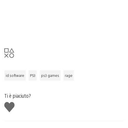
id software
PS3
ps3 games
rage
Ti è piaciuto?
Mi
piace