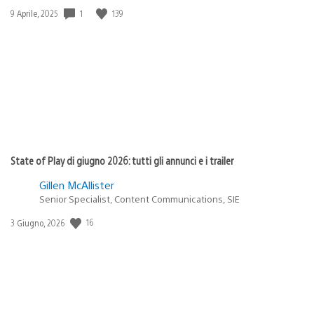
1
139
Data
9 Aprile, 2025
di
pubblicazione:
State of Play di giugno 2026: tutti gli annunci e i trailer
Gillen McAllister
Senior Specialist, Content Communications, SIE
16
Data
3 Giugno, 2026
di
pubblicazione: