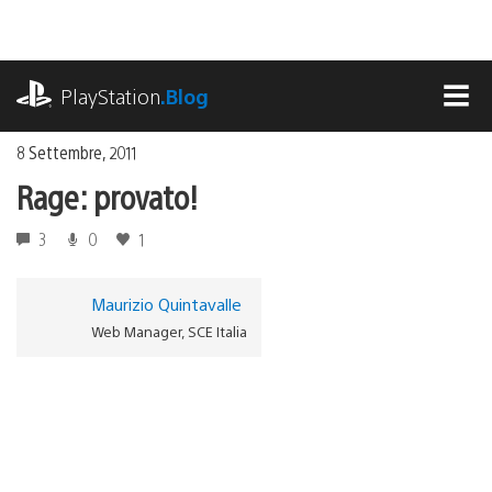
Salta
al
contenuto
playstation.com
PlayStation
.Blog
MEN
8 Settembre, 2011
Rage: provato!
3
0
1
Maurizio Quintavalle
Web Manager, SCE Italia