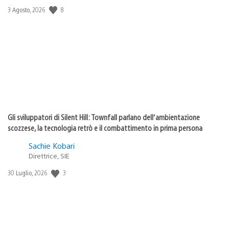
8
Data
3 Agosto, 2026
di
pubblicazione:
Gli sviluppatori di Silent Hill: Townfall parlano dell’ambientazione
scozzese, la tecnologia retrò e il combattimento in prima persona
Sachie Kobari
Direttrice, SIE
3
Data
30 Luglio, 2026
di
pubblicazione: