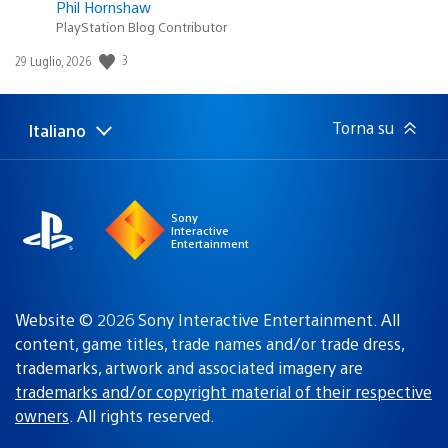
Phil Hornshaw
PlayStation Blog Contributor
3
Data
29 Luglio, 2026
di
pubblicazione:
Torna su
Italiano
Seleziona
Regione
una
attuale:
Regione
Sony
Interactive
Entertainment
Website © 2026 Sony Interactive Entertainment. All
content, game titles, trade names and/or trade dress,
trademarks, artwork and associated imagery are
trademarks and/or copyright material of their respective
owners
. All rights reserved.