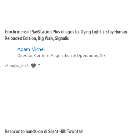
Giochi mensili PlayStation Plus di agosto: Dying Light 2 Stay Human:
Reloaded Edition, Big Walk, Signalis
Adam Michel
Director, Content Acquisition & Operations, SIE
7
Data
28 Luglio, 2026
di
pubblicazione:
Resoconto hands-on di Silent Hill: Townfall