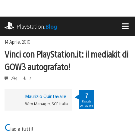
Salta
al
contenuto
playstation.com
PlayStation
.Blog
MEN
14 Aprile, 2010
Vinci con PlayStation.it: il mediakit di
GOW3 autografato!
294
7
7
Maurizio Quintavalle
Risposte
Web Manager, SCE Italia
dell'autore
c
iao a tutti!