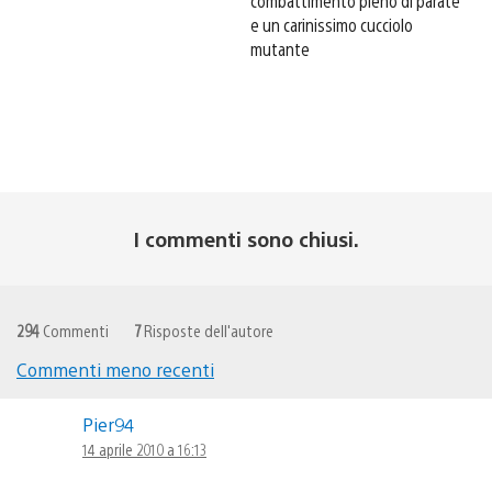
combattimento pieno di parate
e un carinissimo cucciolo
mutante
I commenti sono chiusi.
294
Commenti
7
Risposte dell'autore
Commenti meno recenti
Navigazione
Pier94
commenti
14 aprile 2010 a 16:13