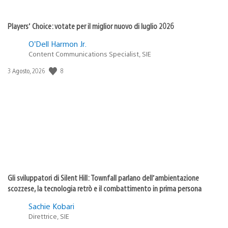
Players’ Choice: votate per il miglior nuovo di luglio 2026
O’Dell Harmon Jr.
Content Communications Specialist, SIE
8
Data
3 Agosto, 2026
di
pubblicazione:
Gli sviluppatori di Silent Hill: Townfall parlano dell’ambientazione
scozzese, la tecnologia retrò e il combattimento in prima persona
Sachie Kobari
Direttrice, SIE