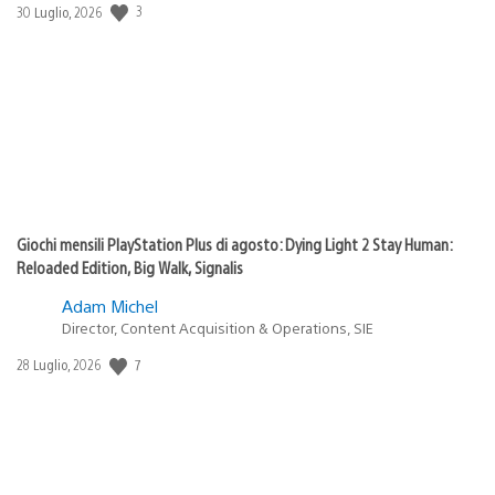
3
Data
30 Luglio, 2026
di
pubblicazione:
Giochi mensili PlayStation Plus di agosto: Dying Light 2 Stay Human:
Reloaded Edition, Big Walk, Signalis
Adam Michel
Director, Content Acquisition & Operations, SIE
7
Data
28 Luglio, 2026
di
pubblicazione: