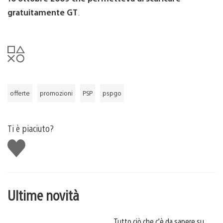
gratuitamente GT
.
offerte
promozioni
PSP
pspgo
Ti è piaciuto?
Mi
piace
Ultime novità
Tutto ciò che c’è da sapere su