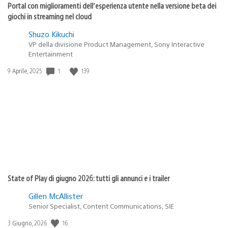
Portal con miglioramenti dell’esperienza utente nella versione beta dei
giochi in streaming nel cloud
Shuzo Kikuchi
VP della divisione Product Management, Sony Interactive
Entertainment
1
139
Data
9 Aprile, 2025
di
pubblicazione:
State of Play di giugno 2026: tutti gli annunci e i trailer
Gillen McAllister
Senior Specialist, Content Communications, SIE
16
Data
3 Giugno, 2026