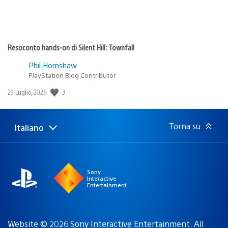
Resoconto hands-on di Silent Hill: Townfall
Phil Hornshaw
PlayStation Blog Contributor
3
Data
29 Luglio, 2026
di
pubblicazione:
Torna su
Italiano
Seleziona
Regione
una
attuale:
Regione
Sony
Interactive
Entertainment
Website © 2026 Sony Interactive Entertainment. All