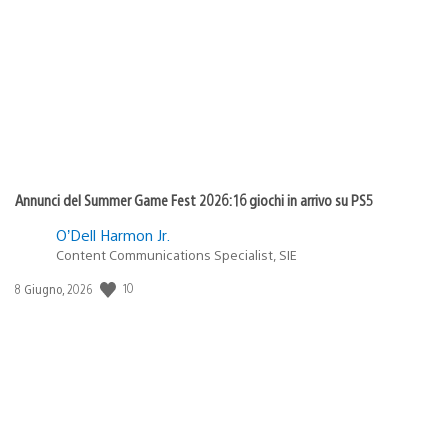
di
pubblicazione:
Annunci del Summer Game Fest 2026: 16 giochi in arrivo su PS5
O’Dell Harmon Jr.
Content Communications Specialist, SIE
10
Data
8 Giugno, 2026
di
pubblicazione: