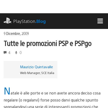
Salta
al
contenuto
playstation.com
PlayStation
.Blog
MEN
9 Dicembre, 2009
Tutte le promozioni PSP e PSPgo
4
0
Maurizio Quintavalle
Web Manager, SCE Italia
N
atale è alle porte e se non avete ancora deciso cosa
regalare (o regalarvi) forse posso darvi qualche spunto
segnalandovi una serie di interessanti promozioni che