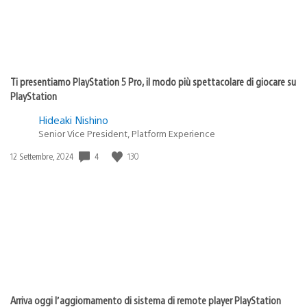
Ti presentiamo PlayStation 5 Pro, il modo più spettacolare di giocare su
PlayStation
Hideaki Nishino
Senior Vice President, Platform Experience
4
130
Data
12 Settembre, 2024
di
pubblicazione:
Arriva oggi l’aggiornamento di sistema di remote player PlayStation