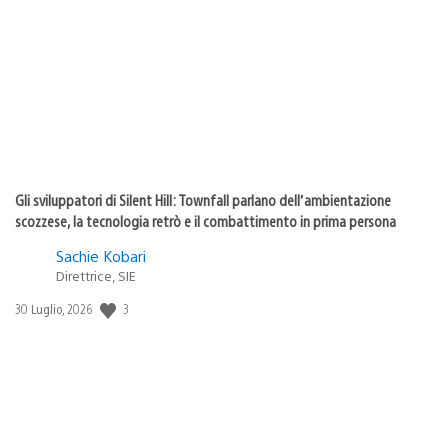
di
pubblicazione:
Gli sviluppatori di Silent Hill: Townfall parlano dell’ambientazione
scozzese, la tecnologia retrò e il combattimento in prima persona
Sachie Kobari
Direttrice, SIE
3
Data
30 Luglio, 2026
di
pubblicazione: