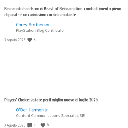
Resoconto hands-on di Beast of Reincarnation: combattimento pieno
di parate e un carinissimo cucciolo mutante
Corey Brotherson
PlayStation Blog Contributor
5
Data
3 Agosto, 2026
di
pubblicazione:
Players’ Choice: votate per il miglior nuovo di luglio 2026
O’Dell Harmon Jr.
Content Communications Specialist, SIE
1
8
Data
3 Agosto, 2026