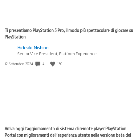
Ti presentiamo PlayStation 5 Pro, il modo più spettacolare di giocare su
PlayStation
Hideaki Nishino
Senior Vice President, Platform Experience
4
130
Data
12 Settembre, 2024
di
pubblicazione:
Arriva oggi l’aggiornamento di sistema di remote player PlayStation
Portal con miglioramenti dell’esperienza utente nella versione beta dei