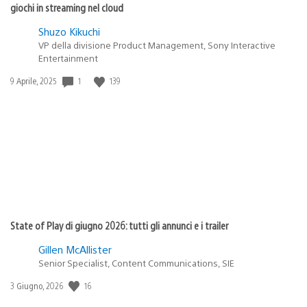
giochi in streaming nel cloud
Shuzo Kikuchi
VP della divisione Product Management, Sony Interactive
Entertainment
1
139
Data
9 Aprile, 2025
di
pubblicazione:
State of Play di giugno 2026: tutti gli annunci e i trailer
Gillen McAllister
Senior Specialist, Content Communications, SIE
16
Data
3 Giugno, 2026
di