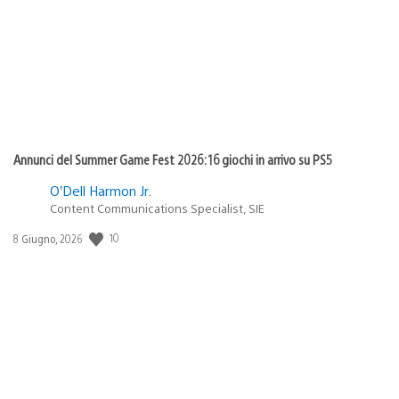
pubblicazione:
Annunci del Summer Game Fest 2026: 16 giochi in arrivo su PS5
O’Dell Harmon Jr.
Content Communications Specialist, SIE
10
Data
8 Giugno, 2026
di
pubblicazione: