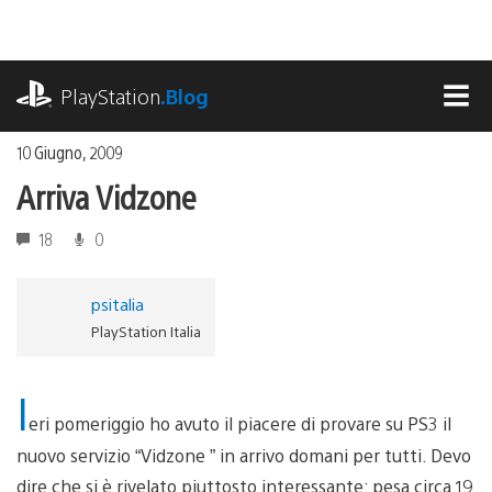
Salta
al
contenuto
playstation.com
PlayStation
.Blog
MEN
10 Giugno, 2009
Arriva Vidzone
18
0
psitalia
PlayStation Italia
I
eri pomeriggio ho avuto il piacere di provare su PS3 il
nuovo servizio “Vidzone ” in arrivo domani per tutti. Devo
dire che si è rivelato piuttosto interessante: pesa circa 19