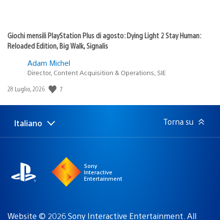
Giochi mensili PlayStation Plus di agosto: Dying Light 2 Stay Human:
Reloaded Edition, Big Walk, Signalis
Adam Michel
Director, Content Acquisition & Operations, SIE
7
Data
28 Luglio, 2026
di
pubblicazione:
Torna su
Italiano
Seleziona
Regione
una
attuale:
Regione
Sony
Interactive
Entertainment
Website © 2026 Sony Interactive Entertainment. All