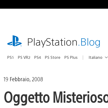
Salta
al
contenuto
playstation.com
PlayStation
.Blog
PS5
PS VR2
PS4
PS Store
PS Plus
Italiano
Seleziona
Regione
una
attuale:
Regione
19 Febbraio, 2008
Oggetto Misterios