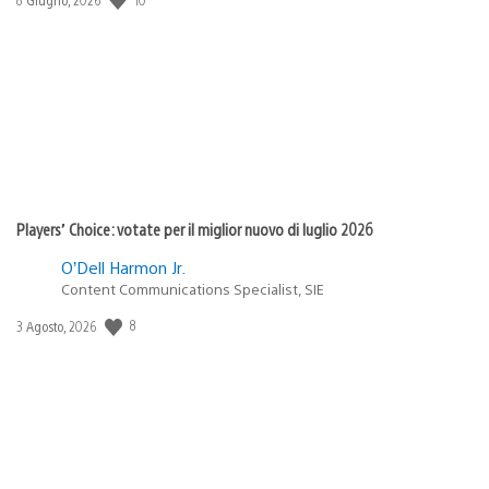
di
pubblicazione:
Players’ Choice: votate per il miglior nuovo di luglio 2026
O’Dell Harmon Jr.
Content Communications Specialist, SIE
Data
8
3 Agosto, 2026
di
pubblicazione: