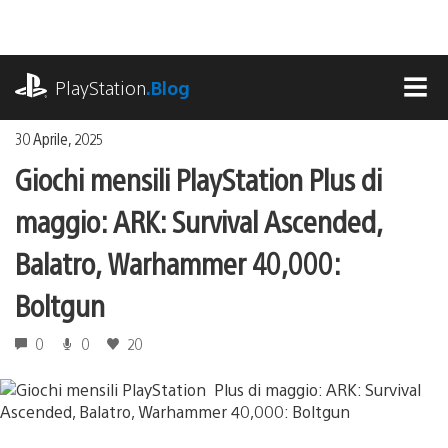
Salta
al
contenuto
playstation.com
PlayStation
.Blog
MEN
30 Aprile, 2025
Giochi mensili PlayStation Plus di
maggio: ARK: Survival Ascended,
Balatro, Warhammer 40,000:
Boltgun
0
0
20