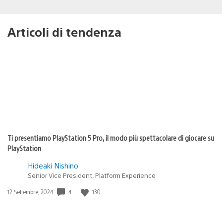
Articoli di tendenza
Ti presentiamo PlayStation 5 Pro, il modo più spettacolare di giocare su
PlayStation
Hideaki Nishino
Senior Vice President, Platform Experience
Data
4
130
12 Settembre, 2024
di
pubblicazione: