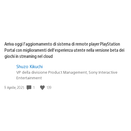
Arriva oggi l’aggiornamento di sistema di remote player PlayStation
Portal con miglioramenti dell’esperienza utente nella versione beta dei
giochi in streaming nel cloud
Shuzo Kikuchi
VP della divisione Product Management, Sony Interactive
Entertainment
Data
1
139
9 Aprile, 2025
di
pubblicazione: