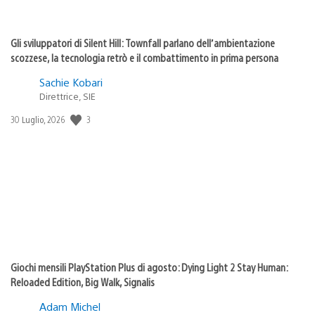
Gli sviluppatori di Silent Hill: Townfall parlano dell’ambientazione
scozzese, la tecnologia retrò e il combattimento in prima persona
Sachie Kobari
Direttrice, SIE
Data
3
30 Luglio, 2026
di
pubblicazione:
Giochi mensili PlayStation Plus di agosto: Dying Light 2 Stay Human:
Reloaded Edition, Big Walk, Signalis
Adam Michel