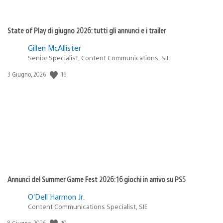
State of Play di giugno 2026: tutti gli annunci e i trailer
Gillen McAllister
Senior Specialist, Content Communications, SIE
Data
16
3 Giugno, 2026
di
pubblicazione:
Annunci del Summer Game Fest 2026: 16 giochi in arrivo su PS5
O’Dell Harmon Jr.
Content Communications Specialist, SIE
Data
10
8 Giugno, 2026