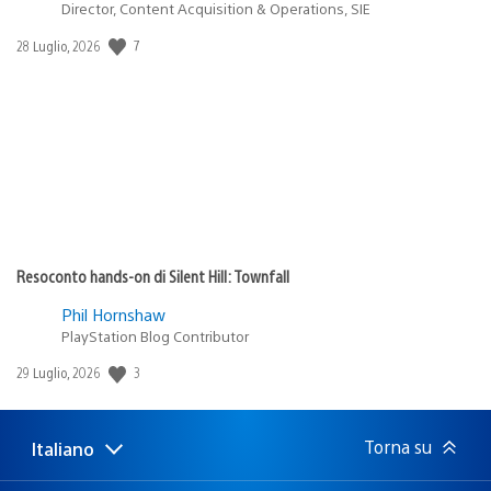
Director, Content Acquisition & Operations, SIE
Data
7
28 Luglio, 2026
di
pubblicazione:
Resoconto hands-on di Silent Hill: Townfall
Phil Hornshaw
PlayStation Blog Contributor
Data
3
29 Luglio, 2026
di
pubblicazione:
Torna su
Italiano
Seleziona
Regione
una
attuale: