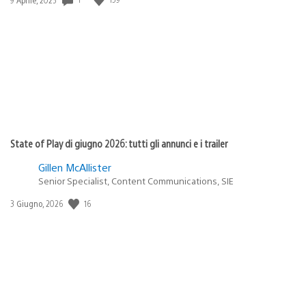
di
pubblicazione:
State of Play di giugno 2026: tutti gli annunci e i trailer
Gillen McAllister
Senior Specialist, Content Communications, SIE
Data
16
3 Giugno, 2026
di
pubblicazione: