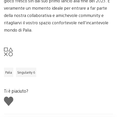
gioco fresco sin dal suo primo lancio alla fine del 2023. È
veramente un momento ideale per entrare a far parte
della nostra collaborativa e amichevole community e
ritagliarvi il vostro spazio confortevole nell’incantevole
mondo di Palia.
Palia
Singularity 6
Ti è piaciuto?
Mi
piace