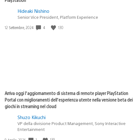
Hideaki Nishino
Senior Vice President, Platform Experience
Data
4
130
12 Settembre, 2024
di
pubblicazione:
Arriva oggi l’aggiornamento di sistema di remote player PlayStation
Portal con miglioramenti dell’esperienza utente nella versione beta dei
giochi in streaming nel cloud
Shuzo Kikuchi
VP della divisione Product Management, Sony Interactive
Entertainment
Data
1
139
9 Aprile, 2025