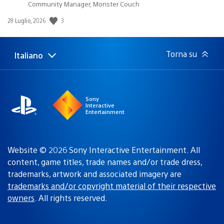
Community Manager, Monster Couch
Data
3
28 Luglio, 2026
di
pubblicazione:
Torna su
Italiano
Seleziona
Regione
una
attuale:
Regione
Sony
Interactive
Entertainment
Website © 2026 Sony Interactive Entertainment. All
content, game titles, trade names and/or trade dress,
trademarks, artwork and associated imagery are
trademarks and/or copyright material of their respective
owners
. All rights reserved.