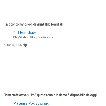
Resoconto hands-on di Silent Hill: Townfall
Phil Hornshaw
PlayStation Blog Contributor
Data
3
29 Luglio, 2026
di
pubblicazione:
Flamecraft arriva su PS5 quest’anno e la demo è disponibile da oggi
Mateusz Pokrzywniak