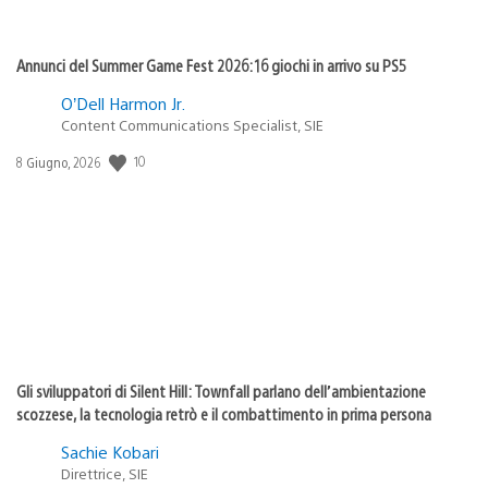
Annunci del Summer Game Fest 2026: 16 giochi in arrivo su PS5
O’Dell Harmon Jr.
Content Communications Specialist, SIE
Data
10
8 Giugno, 2026
di
pubblicazione:
Gli sviluppatori di Silent Hill: Townfall parlano dell’ambientazione
scozzese, la tecnologia retrò e il combattimento in prima persona
Sachie Kobari
Direttrice, SIE