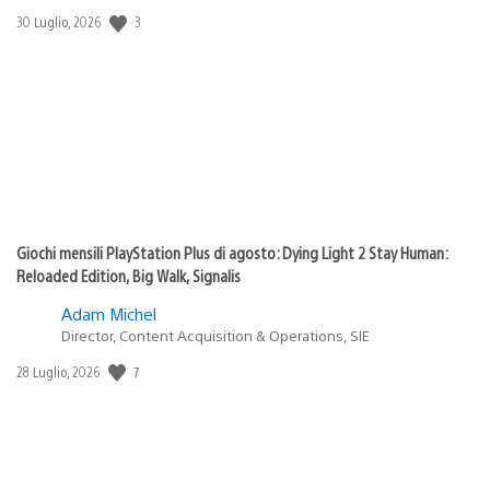
Data
3
30 Luglio, 2026
di
pubblicazione:
Giochi mensili PlayStation Plus di agosto: Dying Light 2 Stay Human:
Reloaded Edition, Big Walk, Signalis
Adam Michel
Director, Content Acquisition & Operations, SIE
Data
7
28 Luglio, 2026
di
pubblicazione: