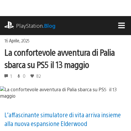
Salta
al
contenuto
playstation.com
PlayStation
.Blog
MEN
16 Aprile, 2025
La confortevole avventura di Palia
sbarca su PS5 il 13 maggio
1
0
82
L’affascinante simulatore di vita arriva insieme
alla nuova espansione Elderwood