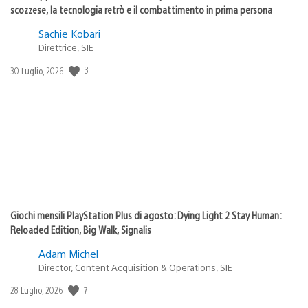
scozzese, la tecnologia retrò e il combattimento in prima persona
Sachie Kobari
Direttrice, SIE
Data
3
30 Luglio, 2026
di
pubblicazione:
Giochi mensili PlayStation Plus di agosto: Dying Light 2 Stay Human:
Reloaded Edition, Big Walk, Signalis
Adam Michel
Director, Content Acquisition & Operations, SIE
Data
7
28 Luglio, 2026
di