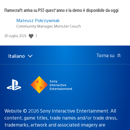
Flamecraft arriva su PS5 quest’anno e la demo è disponibile da oggi
Mateusz Pokrzywniak
Community Manager, Monster Couch
Data
3
28 Luglio, 2026
di
pubblicazione:
Torna su
Italiano
Seleziona
Regione
una
attuale:
Regione
Sony
Interactive
Entertainment
Website © 2026 Sony Interactive Entertainment. All
content, game titles, trade names and/or trade dress,
trademarks, artwork and associated imagery are