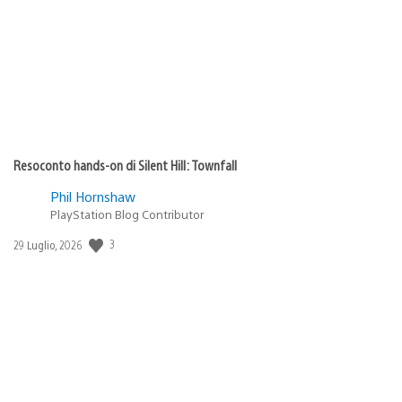
pubblicazione:
Resoconto hands-on di Silent Hill: Townfall
Phil Hornshaw
PlayStation Blog Contributor
Data
3
29 Luglio, 2026
di
pubblicazione: