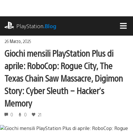
Salta
al
contenuto
playstation.com
PlayStation
.Blog
MEN
26 Marzo, 2025
Giochi mensili PlayStation Plus di
aprile: RoboCop: Rogue City, The
Texas Chain Saw Massacre, Digimon
Story: Cyber Sleuth – Hacker’s
Memory
0
0
21