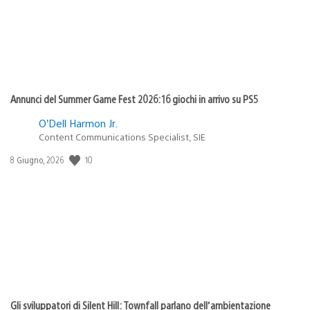
Annunci del Summer Game Fest 2026: 16 giochi in arrivo su PS5
O’Dell Harmon Jr.
Content Communications Specialist, SIE
Data
10
8 Giugno, 2026
di
pubblicazione:
Gli sviluppatori di Silent Hill: Townfall parlano dell’ambientazione