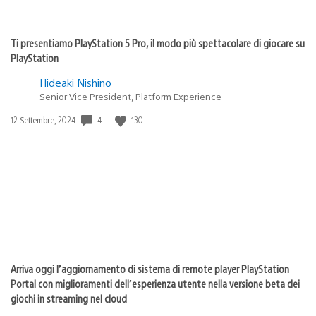
Ti presentiamo PlayStation 5 Pro, il modo più spettacolare di giocare su
PlayStation
Hideaki Nishino
Senior Vice President, Platform Experience
Data
4
130
12 Settembre, 2024
di
pubblicazione:
Arriva oggi l’aggiornamento di sistema di remote player PlayStation
Portal con miglioramenti dell’esperienza utente nella versione beta dei
giochi in streaming nel cloud