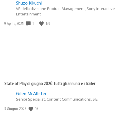
Shuzo Kikuchi
VP della divisione Product Management, Sony Interactive
Entertainment
Data
1
139
9 Aprile, 2025
di
pubblicazione:
State of Play di giugno 2026: tutti gli annunci e i trailer
Gillen McAllister
Senior Specialist, Content Communications, SIE
Data
16
3 Giugno, 2026
di
pubblicazione: