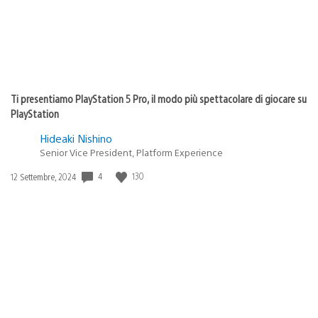
Ti presentiamo PlayStation 5 Pro, il modo più spettacolare di giocare su
PlayStation
Hideaki Nishino
Senior Vice President, Platform Experience
Data
4
130
12 Settembre, 2024
di
pubblicazione: