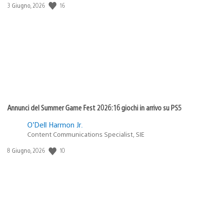
Data
16
3 Giugno, 2026
di
pubblicazione:
Annunci del Summer Game Fest 2026: 16 giochi in arrivo su PS5
O’Dell Harmon Jr.
Content Communications Specialist, SIE
Data
10
8 Giugno, 2026
di
pubblicazione: