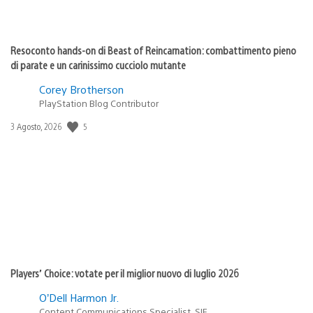
Resoconto hands-on di Beast of Reincarnation: combattimento pieno
di parate e un carinissimo cucciolo mutante
Corey Brotherson
PlayStation Blog Contributor
Data
5
3 Agosto, 2026
di
pubblicazione:
Players’ Choice: votate per il miglior nuovo di luglio 2026
O’Dell Harmon Jr.
Content Communications Specialist, SIE