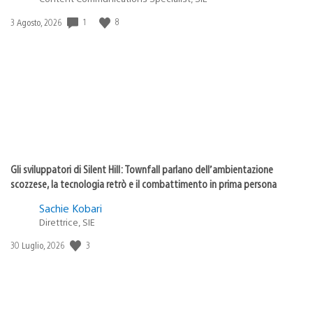
Data
1
8
3 Agosto, 2026
di
pubblicazione:
Gli sviluppatori di Silent Hill: Townfall parlano dell’ambientazione
scozzese, la tecnologia retrò e il combattimento in prima persona
Sachie Kobari
Direttrice, SIE
Data
3
30 Luglio, 2026
di
pubblicazione: