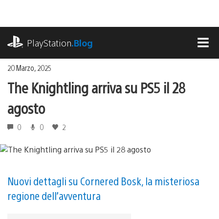
Salta
al
contenuto
playstation.com
PlayStation
.Blog
MEN
20 Marzo, 2025
The Knightling arriva su PS5 il 28
agosto
0
0
2
Nuovi dettagli su Cornered Bosk, la misteriosa
regione dell’avventura