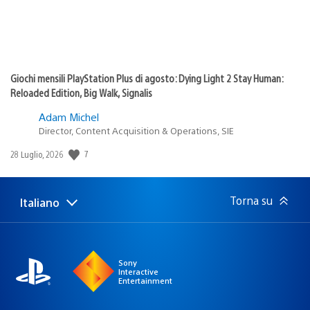
Giochi mensili PlayStation Plus di agosto: Dying Light 2 Stay Human:
Reloaded Edition, Big Walk, Signalis
Adam Michel
Director, Content Acquisition & Operations, SIE
Data
7
28 Luglio, 2026
di
pubblicazione:
Torna su
Italiano
Seleziona
Regione
una
attuale:
Regione
Sony
Interactive
Entertainment