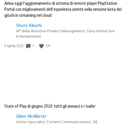
Arriva oggi l’aggiornamento di sistema di remote player PlayStation
Portal con miglioramenti dell’esperienza utente nella versione beta dei
giochi in streaming nel cloud
Shuzo Kikuchi
VP della divisione Product Management, Sony Interactive
Entertainment
Data
1
139
9 Aprile, 2025
di
pubblicazione:
State of Play di giugno 2026: tutti gli annunci e i trailer
Gillen McAllister
Senior Specialist, Content Communications, SIE