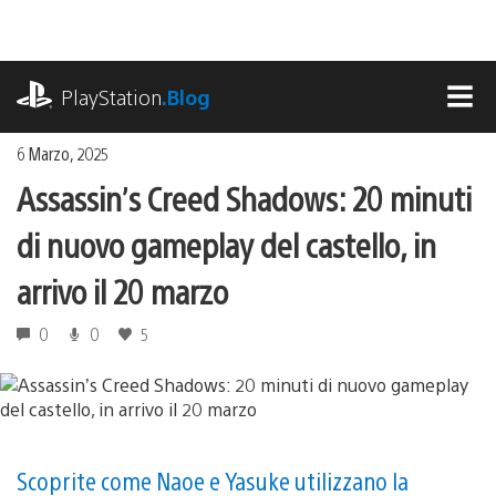
Salta
al
contenuto
playstation.com
PlayStation
.Blog
MEN
6 Marzo, 2025
Assassin’s Creed Shadows: 20 minuti
di nuovo gameplay del castello, in
arrivo il 20 marzo
0
0
5
Scoprite come Naoe e Yasuke utilizzano la