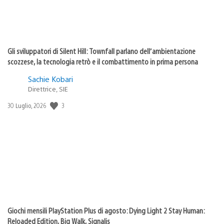
Gli sviluppatori di Silent Hill: Townfall parlano dell’ambientazione
scozzese, la tecnologia retrò e il combattimento in prima persona
Sachie Kobari
Direttrice, SIE
Data
3
30 Luglio, 2026
di
pubblicazione:
Giochi mensili PlayStation Plus di agosto: Dying Light 2 Stay Human:
Reloaded Edition, Big Walk, Signalis