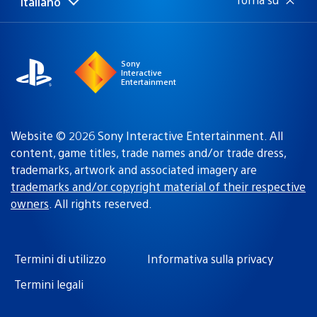
Italiano
Seleziona
Regione
una
attuale:
Regione
Sony
Interactive
Entertainment
Website © 2026 Sony Interactive Entertainment. All
content, game titles, trade names and/or trade dress,
trademarks, artwork and associated imagery are
trademarks and/or copyright material of their respective
owners
. All rights reserved.
Termini di utilizzo
Informativa sulla privacy
Termini legali