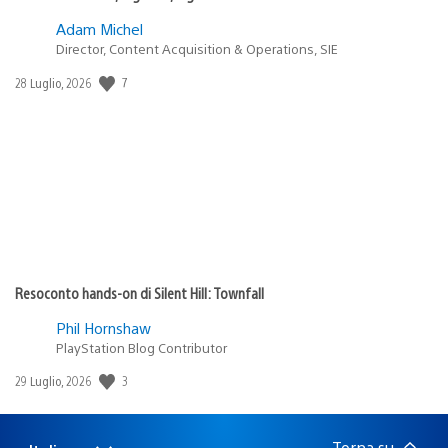
Adam Michel
Director, Content Acquisition & Operations, SIE
Data
7
28 Luglio, 2026
di
pubblicazione:
Resoconto hands-on di Silent Hill: Townfall
Phil Hornshaw
PlayStation Blog Contributor
Data
3
29 Luglio, 2026
di
pubblicazione:
Torna su