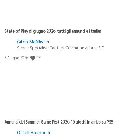
State of Play di giugno 2026: tutti gli annunci e i trailer
Gillen McAllister
Senior Specialist, Content Communications, SIE
Data
16
3 Giugno, 2026
di
pubblicazione:
Annunci del Summer Game Fest 2026: 16 giochi in arrivo su PS5
O’Dell Harmon Jr.