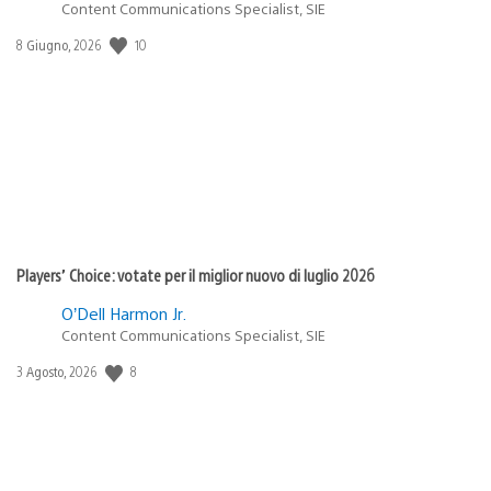
Content Communications Specialist, SIE
Data
10
8 Giugno, 2026
di
pubblicazione:
Players’ Choice: votate per il miglior nuovo di luglio 2026
O’Dell Harmon Jr.
Content Communications Specialist, SIE
Data
8
3 Agosto, 2026
di
pubblicazione: