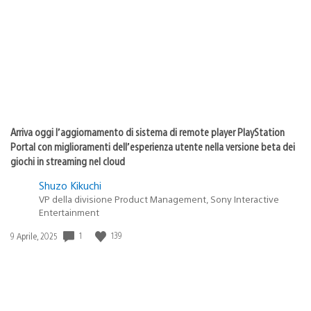
pubblicazione:
Arriva oggi l’aggiornamento di sistema di remote player PlayStation
Portal con miglioramenti dell’esperienza utente nella versione beta dei
giochi in streaming nel cloud
Shuzo Kikuchi
VP della divisione Product Management, Sony Interactive
Entertainment
Data
1
139
9 Aprile, 2025
di
pubblicazione: