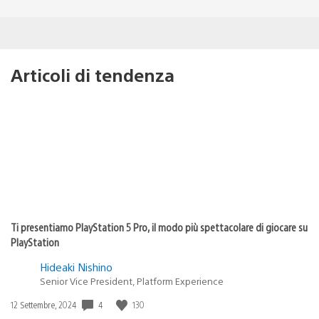
Articoli di tendenza
Ti presentiamo PlayStation 5 Pro, il modo più spettacolare di giocare su
PlayStation
Hideaki Nishino
Senior Vice President, Platform Experience
Data
4
130
12 Settembre, 2024
di