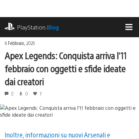
Salta
al
contenuto
playstation.com
PlayStation
.Blog
MEN
6 Febbraio, 2025
Apex Legends: Conquista arriva l’11
febbraio con oggetti e sfide ideate
dai creatori
0
0
7
Inoltre, informazioni su nuovi Arsenali e