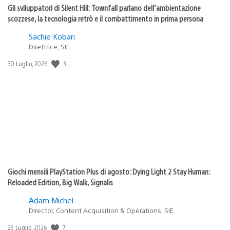
Gli sviluppatori di Silent Hill: Townfall parlano dell’ambientazione
scozzese, la tecnologia retrò e il combattimento in prima persona
Sachie Kobari
Direttrice, SIE
Data
3
30 Luglio, 2026
di
pubblicazione:
Giochi mensili PlayStation Plus di agosto: Dying Light 2 Stay Human:
Reloaded Edition, Big Walk, Signalis
Adam Michel
Director, Content Acquisition & Operations, SIE
Data
7
28 Luglio, 2026