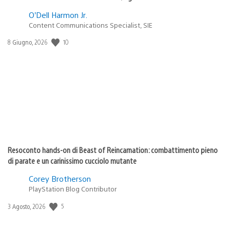
O’Dell Harmon Jr.
Content Communications Specialist, SIE
Data
10
8 Giugno, 2026
di
pubblicazione:
Resoconto hands-on di Beast of Reincarnation: combattimento pieno
di parate e un carinissimo cucciolo mutante
Corey Brotherson
PlayStation Blog Contributor
Data
5
3 Agosto, 2026
di
pubblicazione: