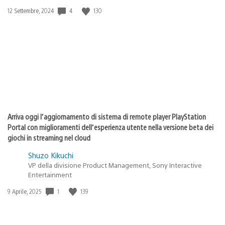
Data
4
130
12 Settembre, 2024
di
pubblicazione:
Arriva oggi l’aggiornamento di sistema di remote player PlayStation
Portal con miglioramenti dell’esperienza utente nella versione beta dei
giochi in streaming nel cloud
Shuzo Kikuchi
VP della divisione Product Management, Sony Interactive
Entertainment
Data
1
139
9 Aprile, 2025
di
pubblicazione: