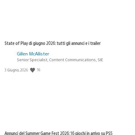
State of Play di giugno 2026: tutti gli annunci e i trailer
Gillen McAllister
Senior Specialist, Content Communications, SIE
Data
16
3 Giugno, 2026
di
pubblicazione:
Annunci del Summer Game Fest 2026: 16 giochi in arrivo su PS5