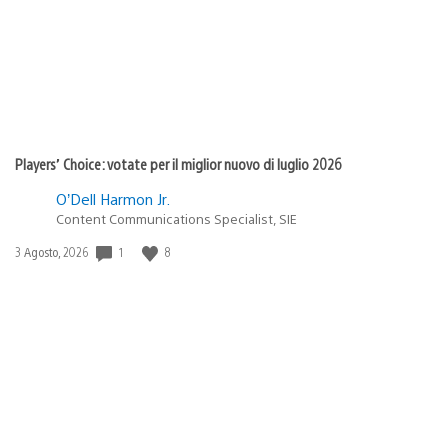
Players’ Choice: votate per il miglior nuovo di luglio 2026
O’Dell Harmon Jr.
Content Communications Specialist, SIE
Data
1
8
3 Agosto, 2026
di
pubblicazione: