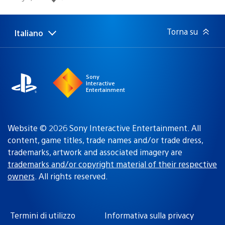
di
pubblicazione:
Torna su
Italiano
Seleziona
Regione
una
attuale:
Regione
Sony
Interactive
Entertainment
Website © 2026 Sony Interactive Entertainment. All
content, game titles, trade names and/or trade dress,
trademarks, artwork and associated imagery are
trademarks and/or copyright material of their respective
owners
. All rights reserved.
Termini di utilizzo
Informativa sulla privacy