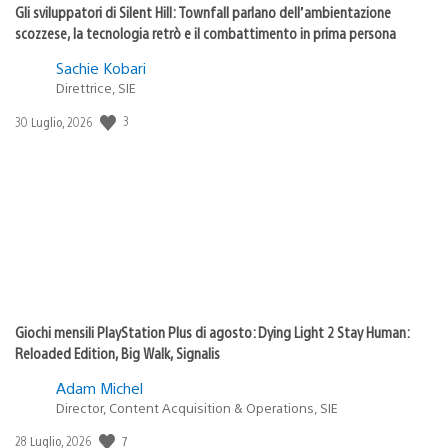
Gli sviluppatori di Silent Hill: Townfall parlano dell’ambientazione
scozzese, la tecnologia retrò e il combattimento in prima persona
Sachie Kobari
Direttrice, SIE
Data
3
30 Luglio, 2026
di
pubblicazione:
Giochi mensili PlayStation Plus di agosto: Dying Light 2 Stay Human:
Reloaded Edition, Big Walk, Signalis
Adam Michel
Director, Content Acquisition & Operations, SIE
Data
7
28 Luglio, 2026