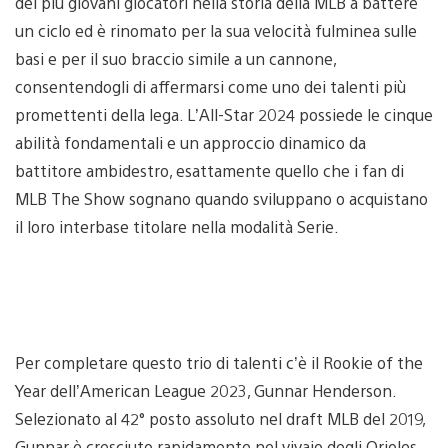
dei più giovani giocatori nella storia della MLB a battere
un ciclo ed è rinomato per la sua velocità fulminea sulle
basi e per il suo braccio simile a un cannone,
consentendogli di affermarsi come uno dei talenti più
promettenti della lega. L’All-Star 2024 possiede le cinque
abilità fondamentali e un approccio dinamico da
battitore ambidestro, esattamente quello che i fan di
MLB The Show sognano quando sviluppano o acquistano
il loro interbase titolare nella modalità Serie.
Per completare questo trio di talenti c’è il Rookie of the
Year dell’American League 2023, Gunnar Henderson.
Selezionato al 42° posto assoluto nel draft MLB del 2019,
Gunnar è cresciuto rapidamente nel vivaio degli Orioles,