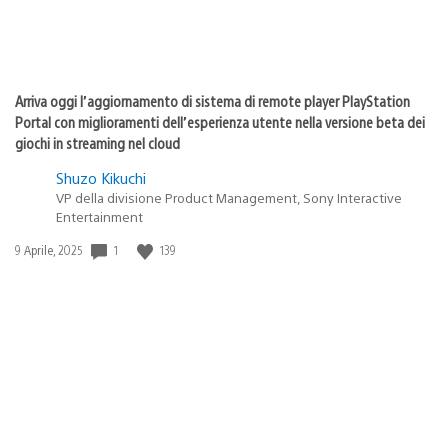
Arriva oggi l’aggiornamento di sistema di remote player PlayStation
Portal con miglioramenti dell’esperienza utente nella versione beta dei
giochi in streaming nel cloud
Shuzo Kikuchi
VP della divisione Product Management, Sony Interactive
Entertainment
Data
1
139
9 Aprile, 2025
di
pubblicazione: