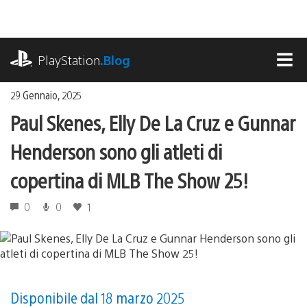
Salta
al
contenuto
playstation.com
PlayStation
.Blog
MEN
29 Gennaio, 2025
Paul Skenes, Elly De La Cruz e Gunnar
Henderson sono gli atleti di
copertina di MLB The Show 25!
0
0
1
Disponibile dal 18 marzo 2025