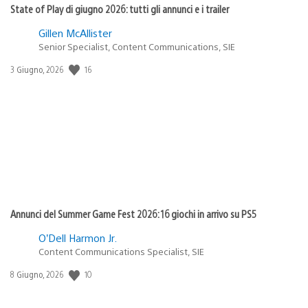
State of Play di giugno 2026: tutti gli annunci e i trailer
Gillen McAllister
Senior Specialist, Content Communications, SIE
Data
16
3 Giugno, 2026
di
pubblicazione:
Annunci del Summer Game Fest 2026: 16 giochi in arrivo su PS5
O’Dell Harmon Jr.
Content Communications Specialist, SIE
Data
10
8 Giugno, 2026
di
pubblicazione: