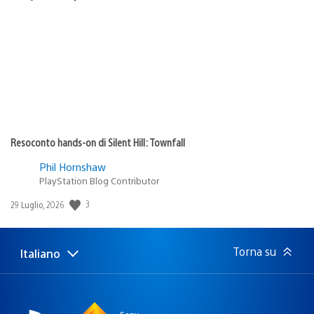
di
pubblicazione:
Resoconto hands-on di Silent Hill: Townfall
Phil Hornshaw
PlayStation Blog Contributor
Data
3
29 Luglio, 2026
di
pubblicazione:
Torna su
Italiano
Seleziona
Regione
una
attuale:
Regione
Sony