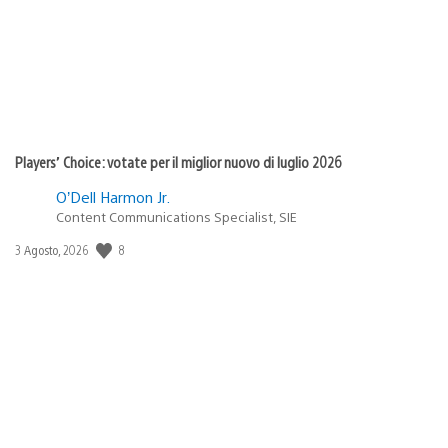
Players’ Choice: votate per il miglior nuovo di luglio 2026
O’Dell Harmon Jr.
Content Communications Specialist, SIE
Data
8
3 Agosto, 2026
di
pubblicazione: