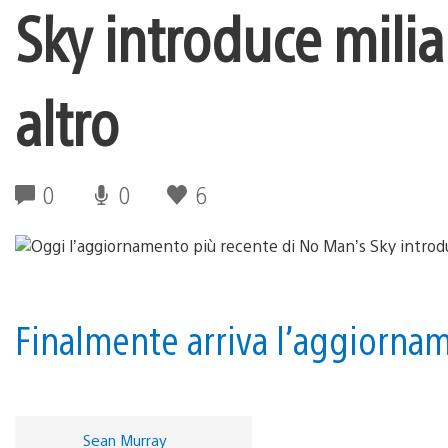
Sky introduce miliar
altro
0
0
6
Finalmente arriva l’aggiornam
Sean Murray