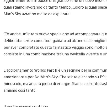
aggiornamento introduce una grande serie di nuove missioni
quali stiamo lavorando da tanto tempo. Coloro ai quali piace
Man’s Sky avranno molto da esplorare.
C’è anche un’intera nuova spedizione ad accompagnare qu
deliberatamente come tour guidato ad alcune delle migliori
per aver completato questo fantastico viaggio sono molto s
consiste in una combinazione tra una navicella vivente e u
L’aggiornamento Worlds Part II è un segnale per la commun
emozionante per No Man’s Sky. Che stiate giocando su PS5,
minuscolo, ma ancora pieno di energie. Siamo così entusiast
amiamo così tanto.
Il nostro viaggio continua.