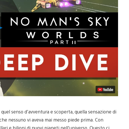
Riproduci
video
 quel senso d’avventura e scoperta, quella sensazione di
o che nessuno vi aveva mai messo piede prima. Con
lari e bilioni di nuovi pianeti nell’universo. Questo ci