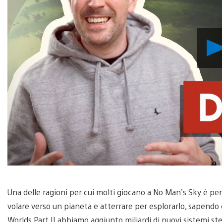
Una delle ragioni per cui molti giocano a No Man’s Sky è per
volare verso un pianeta e atterrare per esplorarlo, sapend
Worlds Part II abbiamo aggiunto miliardi di nuovi sistemi stel