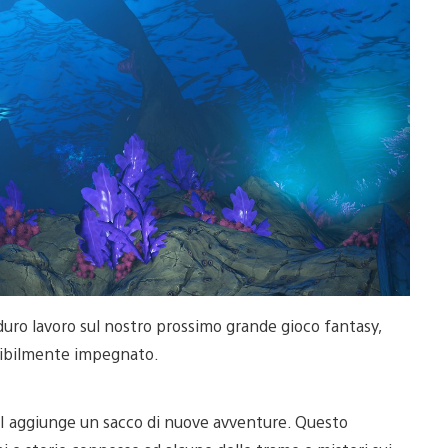
uro lavoro sul nostro prossimo grande gioco fantasy,
edibilmente impegnato.
t II aggiunge un sacco di nuove avventure. Questo