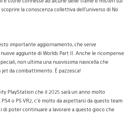
 e storie connesse ad alcune delle trame e misteri sui
 scoprire la conoscenza collettiva dell’universo di No
esto importante aggiornamento, che serve
 nuove aggiunte di Worlds Part II. Anche le ricompense
peciali, non ultima una nuovissima navicella che
n jet da combattimento. È pazzesca!
ity PlayStation che il 2025 sarà un anno molto
 PS4 o PS VR2, c’è molto da aspettarsi da questo team
i di poter continuare a lavorare a questo gioco che