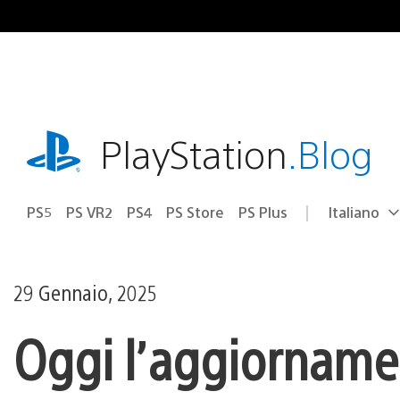
Salta
al
contenuto
playstation.com
PlayStation
.Blog
PS5
PS VR2
PS4
PS Store
PS Plus
Italiano
Seleziona
Regione
una
attuale:
Regione
29 Gennaio, 2025
Oggi l’aggiornamen