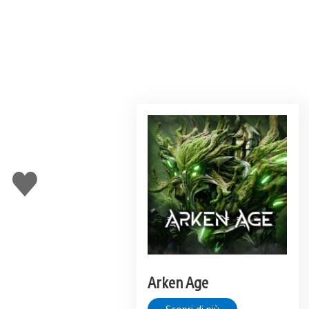
Mi
piace
Arken Age