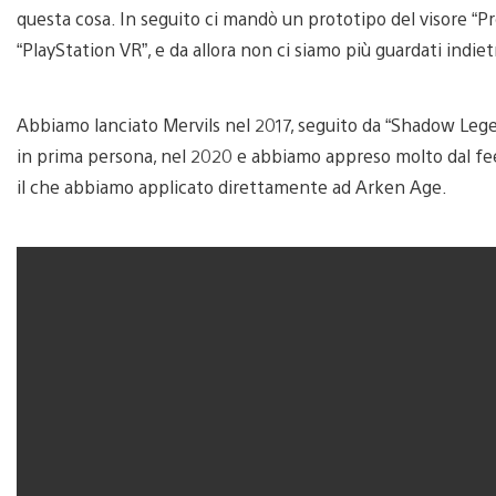
questa cosa. In seguito ci mandò un prototipo del visore “P
“PlayStation VR”, e da allora non ci siamo più guardati indiet
Abbiamo lanciato Mervils nel 2017, seguito da “Shadow Leg
in prima persona, nel 2020 e abbiamo appreso molto dal fee
il che abbiamo applicato direttamente ad Arken Age.