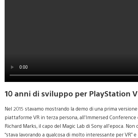
10 anni di sviluppo per PlayStation 
Nel 2015 stavamo mostrando la demo di una prima versione di
piattaforme VR in terza persona, all’Immersed Conference d
Richard Marks, il capo del Magic Lab di Sony all’epoca. Non 
“stava lavorando a qualcosa di molto interessante per VR” 