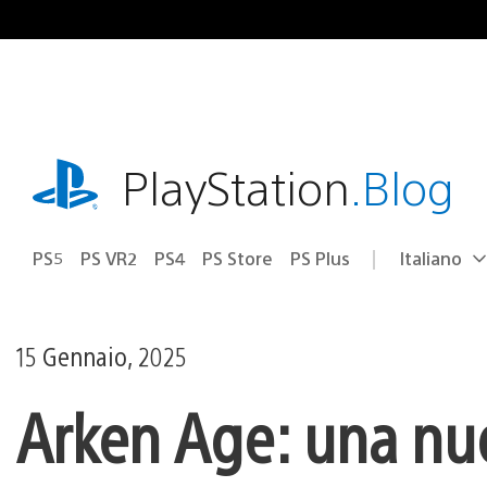
Salta
al
contenuto
playstation.com
PlayStation
.Blog
PS5
PS VR2
PS4
PS Store
PS Plus
Italiano
Seleziona
Regione
una
attuale:
Regione
15 Gennaio, 2025
Arken Age: una nu