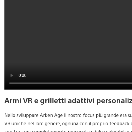
Armi VR e grilletti adattivi personali
Nello sviluppare Arken Age il nostro focus più grande era su
VR uniche nel loro genere, ognuna con il proprio feedback apt
con tre armi completamente personalizzabili e colorabili e 