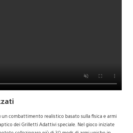
zzati
 un combattimento realistico basato sulla fisica e armi
ico dei Grilletti Adattivi speciale. Nel gioco iniziate
potete collezionare più di 30 mods di armi uniche in