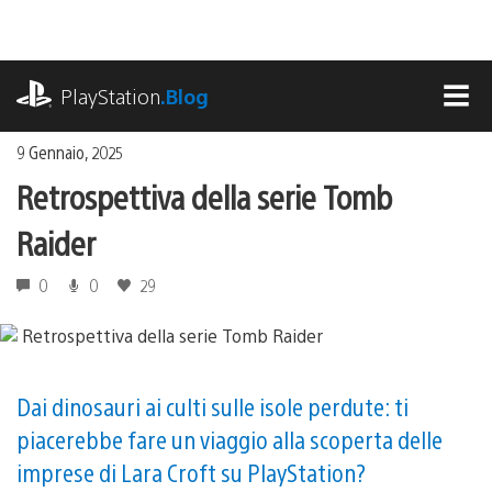
Salta
al
contenuto
playstation.com
PlayStation
.Blog
MEN
9 Gennaio, 2025
Retrospettiva della serie Tomb
Raider
0
0
29
Dai dinosauri ai culti sulle isole perdute: ti
piacerebbe fare un viaggio alla scoperta delle
imprese di Lara Croft su PlayStation?