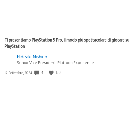
Ti presentiamo PlayStation 5 Pro, il modo più spettacolare di giocare su
PlayStation
Hideaki Nishino
Senior Vice President, Platform Experience
Data
4
130
12 Settembre, 2024
di
pubblicazione: