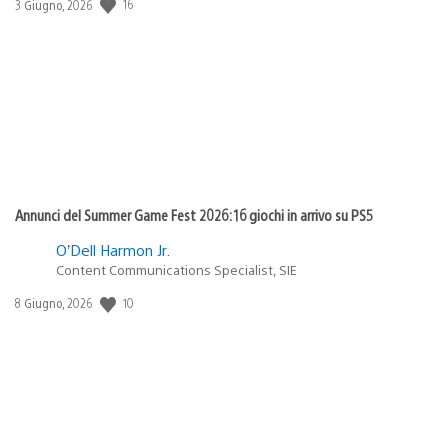
Data
16
3 Giugno, 2026
di
pubblicazione:
Annunci del Summer Game Fest 2026: 16 giochi in arrivo su PS5
O’Dell Harmon Jr.
Content Communications Specialist, SIE
Data
10
8 Giugno, 2026
di
pubblicazione: