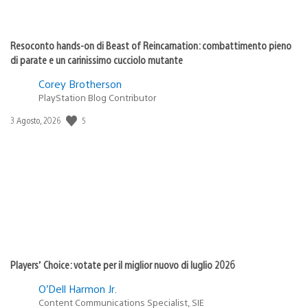
Resoconto hands-on di Beast of Reincarnation: combattimento pieno
di parate e un carinissimo cucciolo mutante
Corey Brotherson
PlayStation Blog Contributor
Data
5
3 Agosto, 2026
di
pubblicazione:
Players’ Choice: votate per il miglior nuovo di luglio 2026
O’Dell Harmon Jr.
Content Communications Specialist, SIE