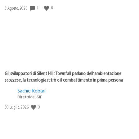
Data
1
8
3 Agosto, 2026
di
pubblicazione:
Gli sviluppatori di Silent Hill: Townfall parlano dell’ambientazione
scozzese, la tecnologia retrò e il combattimento in prima persona
Sachie Kobari
Direttrice, SIE
Data
3
30 Luglio, 2026
di
pubblicazione: