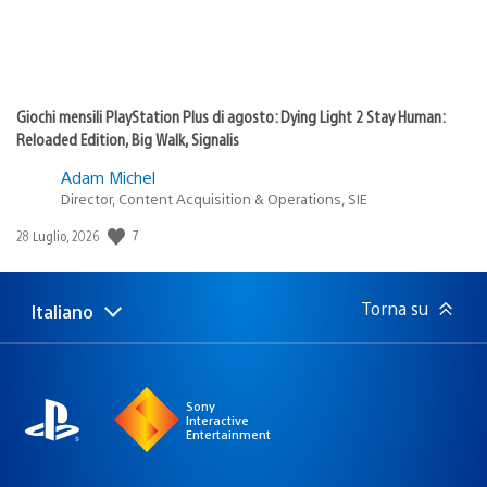
Giochi mensili PlayStation Plus di agosto: Dying Light 2 Stay Human:
Reloaded Edition, Big Walk, Signalis
Adam Michel
Director, Content Acquisition & Operations, SIE
Data
7
28 Luglio, 2026
di
pubblicazione:
Torna su
Italiano
Seleziona
Regione
una
attuale:
Regione
Sony
Interactive
Entertainment