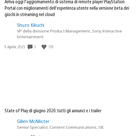
Arriva oggi l’aggiornamento di sistema di remote player PlayStation
Portal con miglioramenti dell’esperienza utente nella versione beta dei
giochi in streaming nel cloud
Shuzo Kikuchi
VP della divisione Product Management, Sony Interactive
Entertainment
Data
1
139
9 Aprile, 2025
di
pubblicazione:
State of Play di giugno 2026: tutti gli annunci e i trailer
Gillen McAllister
Senior Specialist, Content Communications, SIE