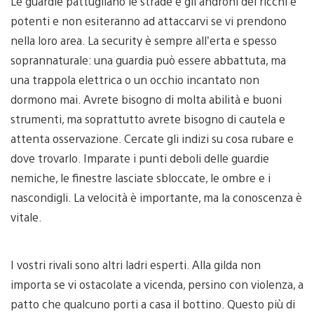
Le guardie pattugliano le strade e gli androni dei ricchi e
potenti e non esiteranno ad attaccarvi se vi prendono
nella loro area. La security è sempre all’erta e spesso
soprannaturale: una guardia può essere abbattuta, ma
una trappola elettrica o un occhio incantato non
dormono mai. Avrete bisogno di molta abilità e buoni
strumenti, ma soprattutto avrete bisogno di cautela e
attenta osservazione. Cercate gli indizi su cosa rubare e
dove trovarlo. Imparate i punti deboli delle guardie
nemiche, le finestre lasciate sbloccate, le ombre e i
nascondigli. La velocità è importante, ma la conoscenza è
vitale.
I vostri rivali sono altri ladri esperti. Alla gilda non
importa se vi ostacolate a vicenda, persino con violenza, a
patto che qualcuno porti a casa il bottino. Questo più di