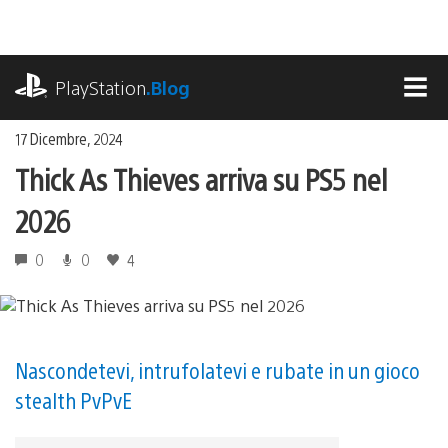
Salta
al
contenuto
playstation.com
PlayStation
.Blog
MEN
17 Dicembre, 2024
Thick As Thieves arriva su PS5 nel
2026
0
0
4
Nascondetevi, intrufolatevi e rubate in un gioco
stealth PvPvE