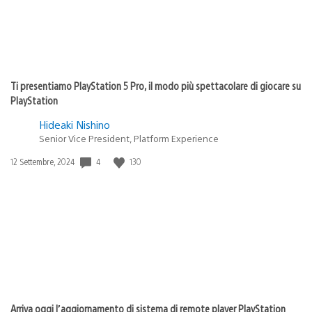
Ti presentiamo PlayStation 5 Pro, il modo più spettacolare di giocare su
PlayStation
Hideaki Nishino
Senior Vice President, Platform Experience
Data
4
130
12 Settembre, 2024
di
pubblicazione:
Arriva oggi l’aggiornamento di sistema di remote player PlayStation