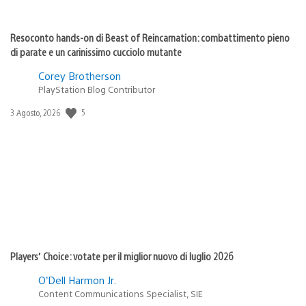
Resoconto hands-on di Beast of Reincarnation: combattimento pieno
di parate e un carinissimo cucciolo mutante
Corey Brotherson
PlayStation Blog Contributor
Data
5
3 Agosto, 2026
di
pubblicazione:
Players’ Choice: votate per il miglior nuovo di luglio 2026
O’Dell Harmon Jr.
Content Communications Specialist, SIE