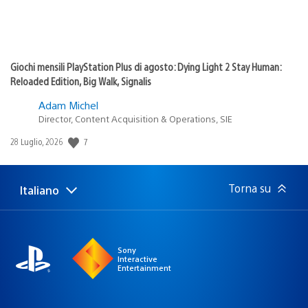
Giochi mensili PlayStation Plus di agosto: Dying Light 2 Stay Human:
Reloaded Edition, Big Walk, Signalis
Adam Michel
Director, Content Acquisition & Operations, SIE
Data
7
28 Luglio, 2026
di
pubblicazione:
Torna su
Italiano
Seleziona
Regione
una
attuale:
Regione
Sony
Interactive
Entertainment