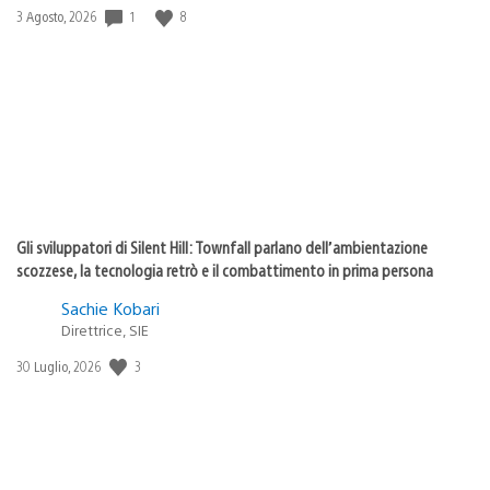
Data
1
8
3 Agosto, 2026
di
pubblicazione:
Gli sviluppatori di Silent Hill: Townfall parlano dell’ambientazione
scozzese, la tecnologia retrò e il combattimento in prima persona
Sachie Kobari
Direttrice, SIE
Data
3
30 Luglio, 2026
di
pubblicazione: