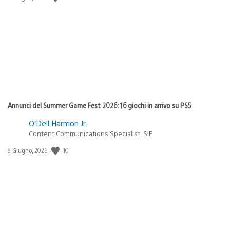
di
pubblicazione:
Annunci del Summer Game Fest 2026: 16 giochi in arrivo su PS5
O’Dell Harmon Jr.
Content Communications Specialist, SIE
Data
10
8 Giugno, 2026
di
pubblicazione: