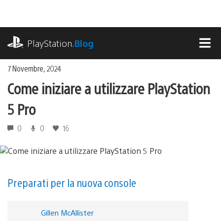
Salta
al
contenuto
playstation.com
PlayStation
.Blog
MEN
7 Novembre, 2024
Come iniziare a utilizzare PlayStation
5 Pro
0
0
16
Preparati per la nuova console
Gillen McAllister