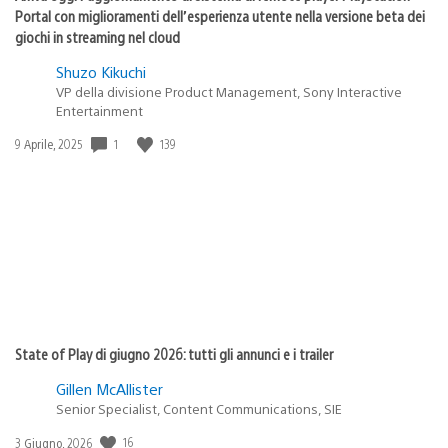
Portal con miglioramenti dell’esperienza utente nella versione beta dei
giochi in streaming nel cloud
Shuzo Kikuchi
VP della divisione Product Management, Sony Interactive
Entertainment
Data
1
139
9 Aprile, 2025
di
pubblicazione:
State of Play di giugno 2026: tutti gli annunci e i trailer
Gillen McAllister
Senior Specialist, Content Communications, SIE
Data
16
3 Giugno, 2026