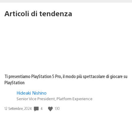
Articoli di tendenza
Ti presentiamo PlayStation 5 Pro, il modo più spettacolare di giocare su
PlayStation
Hideaki Nishino
Senior Vice President, Platform Experience
Data
4
130
12 Settembre, 2024
di
pubblicazione: