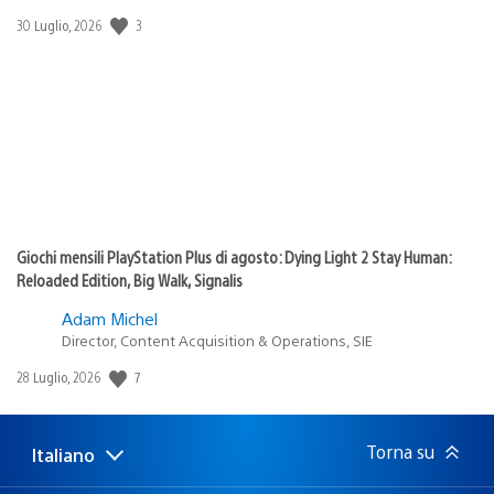
Data
3
30 Luglio, 2026
di
pubblicazione:
Giochi mensili PlayStation Plus di agosto: Dying Light 2 Stay Human:
Reloaded Edition, Big Walk, Signalis
Adam Michel
Director, Content Acquisition & Operations, SIE
Data
7
28 Luglio, 2026
di
pubblicazione:
Torna su
Italiano
Seleziona
Regione
una
attuale: