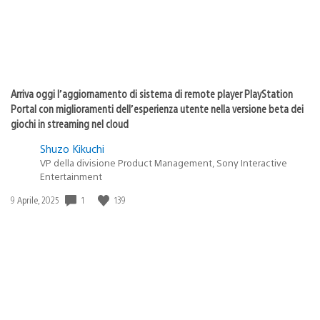
Arriva oggi l’aggiornamento di sistema di remote player PlayStation
Portal con miglioramenti dell’esperienza utente nella versione beta dei
giochi in streaming nel cloud
Shuzo Kikuchi
VP della divisione Product Management, Sony Interactive
Entertainment
Data
1
139
9 Aprile, 2025
di
pubblicazione: