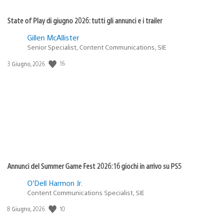
State of Play di giugno 2026: tutti gli annunci e i trailer
Gillen McAllister
Senior Specialist, Content Communications, SIE
Data
16
3 Giugno, 2026
di
pubblicazione:
Annunci del Summer Game Fest 2026: 16 giochi in arrivo su PS5
O’Dell Harmon Jr.
Content Communications Specialist, SIE
Data
10
8 Giugno, 2026
di