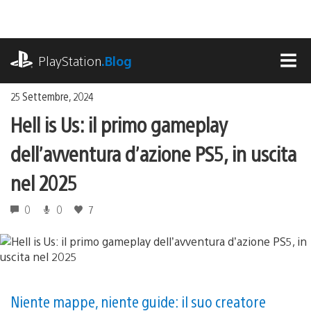
Salta
al
contenuto
playstation.com
PlayStation
.Blog
MEN
25 Settembre, 2024
Hell is Us: il primo gameplay
dell’avventura d’azione PS5, in uscita
nel 2025
0
0
7
Niente mappe, niente guide: il suo creatore