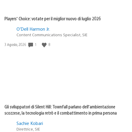
Players’ Choice: votate per il miglior nuovo di luglio 2026
O’Dell Harmon Jr.
Content Communications Specialist, SIE
Data
1
8
3 Agosto, 2026
di
pubblicazione:
Gli sviluppatori di Silent Hill: Townfall parlano dell’ambientazione
scozzese, la tecnologia retrò e il combattimento in prima persona
Sachie Kobari
Direttrice, SIE