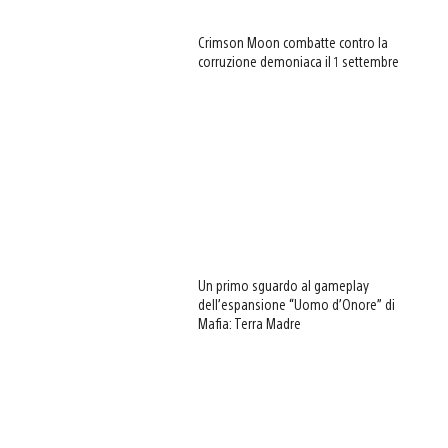
Crimson Moon combatte contro la
corruzione demoniaca il 1 settembre
View
and
download
image
Un primo sguardo al gameplay
dell’espansione “Uomo d’Onore” di
Mafia: Terra Madre
View
and
download