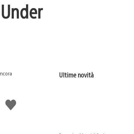
, Under
Ultime novità
Mi
piace