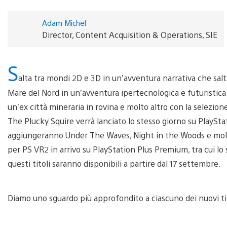
Adam Michel
Director, Content Acquisition & Operations, SIE
S
alta tra mondi 2D e 3D in un’avventura narrativa che salta
Mare del Nord in un’avventura ipertecnologica e futuristica 
un’ex città mineraria in rovina e molto altro con la selezio
The Plucky Squire verrà lanciato lo stesso giorno su PlayStati
aggiungeranno Under The Waves, Night in the Woods e molti a
per PS VR2 in arrivo su PlayStation Plus Premium, tra cui lo
questi titoli saranno disponibili a partire dal 17 settembre.
Diamo uno sguardo più approfondito a ciascuno dei nuovi tit