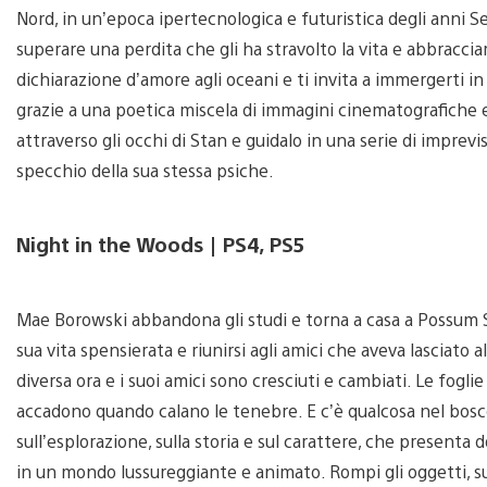
Nord, in un’epoca ipertecnologica e futuristica degli anni 
superare una perdita che gli ha stravolto la vita e abbracc
dichiarazione d’amore agli oceani e ti invita a immergerti
grazie a una poetica miscela di immagini cinematografiche 
attraverso gli occhi di Stan e guidalo in una serie di imprev
specchio della sua stessa psiche.
Night in the Woods | PS4, PS5
Mae Borowski abbandona gli studi e torna a casa a Possum Sp
sua vita spensierata e riunirsi agli amici che aveva lasciato
diversa ora e i suoi amici sono cresciuti e cambiati. Le fogl
accadono quando calano le tenebre. E c’è qualcosa nel bos
sull’esplorazione, sulla storia e sul carattere, che presenta
in un mondo lussureggiante e animato. Rompi gli oggetti, suo