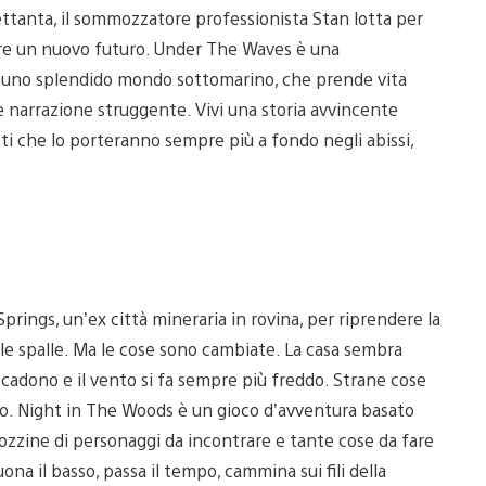
Settanta, il sommozzatore professionista Stan lotta per
iare un nuovo futuro. Under The Waves è una
 in uno splendido mondo sottomarino, che prende vita
e narrazione struggente. Vivi una storia avvincente
isti che lo porteranno sempre più a fondo negli abissi,
rings, un’ex città mineraria in rovina, per riprendere la
 alle spalle. Ma le cose sono cambiate. La casa sembra
ie cadono e il vento si fa sempre più freddo. Strane cose
co. Night in The Woods è un gioco d’avventura basato
 dozzine di personaggi da incontrare e tante cose da fare
na il basso, passa il tempo, cammina sui fili della