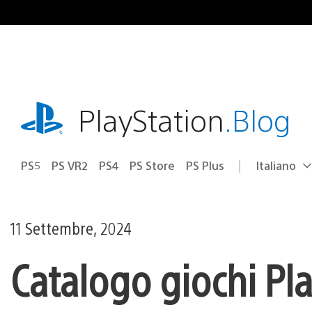
Salta
al
contenuto
playstation.com
PlayStation
.Blog
PS5
PS VR2
PS4
PS Store
PS Plus
Italiano
Seleziona
Regione
una
attuale:
Regione
11 Settembre, 2024
Catalogo giochi Pla