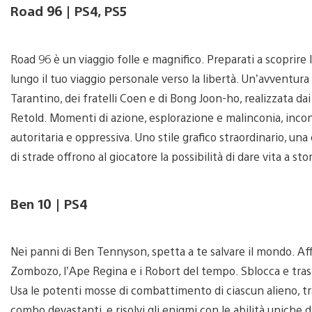
Road 96 | PS4, PS5
Road 96 è un viaggio folle e magnifico. Preparati a scoprire
lungo il tuo viaggio personale verso la libertà. Un’avventura
Tarantino, dei fratelli Coen e di Bong Joon-ho, realizzata da
Retold. Momenti di azione, esplorazione e malinconia, incont
autoritaria e oppressiva. Uno stile grafico straordinario, una
di strade offrono al giocatore la possibilità di dare vita a st
Ben 10 | PS4
Nei panni di Ben Tennyson, spetta a te salvare il mondo. Affr
Zombozo, l’Ape Regina e i Robort del tempo. Sblocca e trasfo
Usa le potenti mosse di combattimento di ciascun alieno, tra 
combo devastanti, e risolvi gli enigmi con le abilità uniche