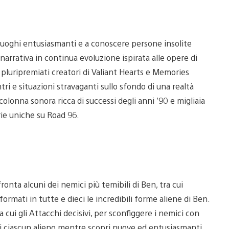
 luoghi entusiasmanti e a conoscere persone insolite
 narrativa in continua evoluzione ispirata alle opere di
i pluripremiati creatori di Valiant Hearts e Memories
ri e situazioni stravaganti sullo sfondo di una realtà
 colonna sonora ricca di successi degli anni ’90 e migliaia
orie uniche su Road 96.
onta alcuni dei nemici più temibili di Ben, tra cui
rmati in tutte e dieci le incredibili forme aliene di Ben.
cui gli Attacchi decisivi, per sconfiggere i nemici con
 di ciascun alieno mentre scopri nuove ed entusiasmanti