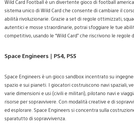
Wild Card Football è un divertente gioco di football americ
sistema unico di Wild Card che consente di cambiare il cors
abilità rivoluzionarie. Grazie a set di regole ottimizzati, squ
autentici e mosse straordinarie, potrai sfoggiare le tue abil
competitivo, usando le “Wild Card” che riscrivono le regole d
Space Engineers | PS4, PS5
Space Engineers è un gioco sandbox incentrato su ingegneri
spazio e sui pianeti. I giocatori costruiscono navi spaziali, ve
varie dimensioni e usi (civili e militari), pilotano navi e via
risorse per sopravvivere. Con modalità creative e di sopravviv
ed esplorare. Space Engineers si concentra sulla costruzio
sparatutto di sopravvivenza.